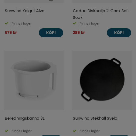
Sunwind Kolgrill Alva
Cadac Diskbalja 2-Cook Soft
Soak
Finns i lager
Finns i lager
579 kr
289 kr
KÖP!
KÖP!
Beredningskanna 3L
Sunwind Stekhäll Svela
Finns i lager
Finns i lager