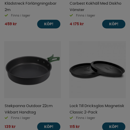
Klädstreck Förlängningsbar
Carbest Kokhäll Med Diskho
2m
Vänster
Finns i lager
Finns i lager
459 kr
4 175 kr
KÖP!
KÖP!
Stekpanna Outdoor 22cm
Lock Till Dricksglas Magnetisk
Vikbart Handtag
Classic 2-Pack
Finns i lager
Finns i lager
139 kr
115 kr
KÖP!
KÖP!