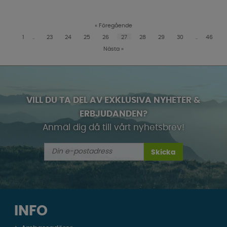
«
Föregående
1
..
23
24
25
26
27
28
29
30
..
46
Nästa
»
VILL DU TA DEL AV EXKLUSIVA NYHETER &
ERBJUDANDEN?
Anmäl dig då till vårt nyhetsbrev!
Skicka
INFO