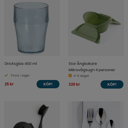
Dricksglas 400 ml
Stor Ångkokare
Mikrovågsugn 4 personer
Finns i lager
4-9 dagar
25 kr
329 kr
KÖP!
KÖP!