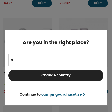
53 kr
739 kr
KÖP!
KÖP!
Are you in the right place?
Tvättkorg Silicon 25L
Serveringsbricka No Slip
Change country
Finns i lager
Finns i lager
209 kr
59 kr
KÖP!
KÖP!
Continue to
campingvaruhuset.se