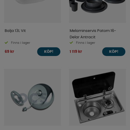
Balja 13L Vit
Melaminservis Patom 16-
Delar Antracit
Finns i lager
Finns i lager
69 kr
1 119 kr
KÖP!
KÖP!