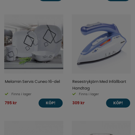
Melamin Servis Cuneo 16-del
Resestrykjärn Med Infällbart
Handtag
Finns i lager
Finns i lager
795 kr
309 kr
KÖP!
KÖP!