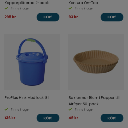
Kopparpläterad 2-pack
Kontura On-Top
Finns i lager
Finns i lager
295 kr
93 kr
KÖP!
KÖP!
ProPlus Hink Med lock 9 l
Bakformar 16cm i Papper till
Airfryer 50-pack
Finns i lager
Finns i lager
136 kr
49 kr
KÖP!
KÖP!