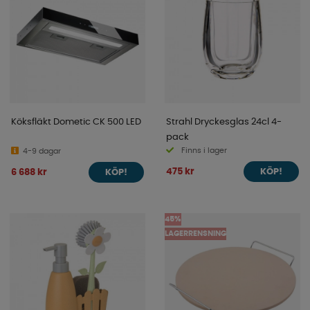
Köksfläkt Dometic CK 500 LED
Strahl Dryckesglas 24cl 4-
pack
Finns i lager
4-9 dagar
475 kr
6 688 kr
KÖP!
KÖP!
45%
LAGERRENSNING