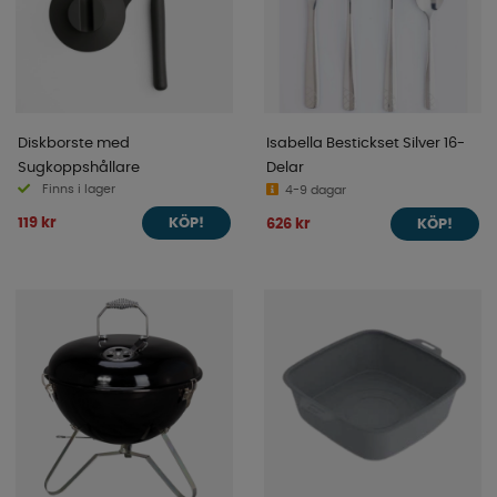
Diskborste med
Isabella Bestickset Silver 16-
Sugkoppshållare
Delar
Finns i lager
4-9 dagar
119 kr
626 kr
KÖP!
KÖP!