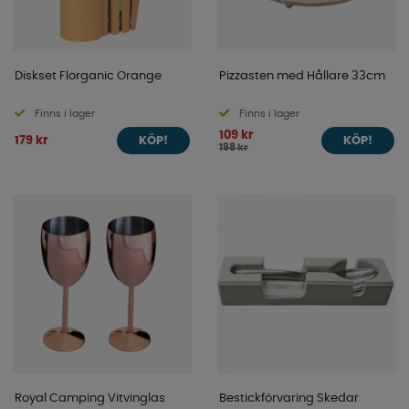
Diskset Florganic Orange
Pizzasten med Hållare 33cm
Finns i lager
Finns i lager
109 kr
179 kr
KÖP!
KÖP!
198 kr
Royal Camping Vitvinglas
Bestickförvaring Skedar