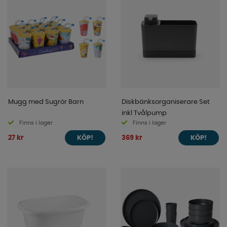
Mugg med Sugrör Barn
Diskbänksorganiserare Set
inkl Tvålpump
Finns i lager
Finns i lager
27 kr
369 kr
KÖP!
KÖP!