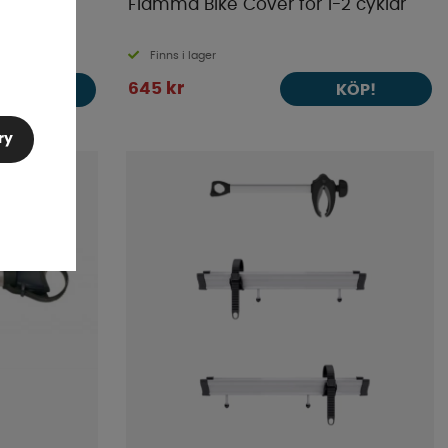
Fiamma Bike Cover för 1-2 cyklar
Finns i lager
645 kr
KÖP!
KÖP!
ry