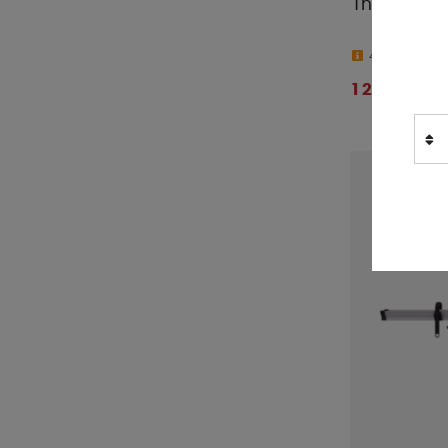
Thule Bike 
4-9 dagar
1 295 kr