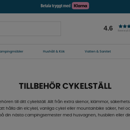
4.6
Baserat på 
ampingmöbler
Hushåll & Kök
Vatten & Sanitet
TILLBEHÖR CYKELSTÄLL
ehören till ditt cykelställ. Allt från extra skenor, klämmor, säkerhe
r att hålla din elcykel, vanliga cykel eller mountainbike säker, hel
 på din nästa campingsemester med husvagnen, husbilen eller di