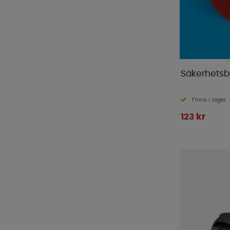
Säkerhets
Finns i lager
123 kr