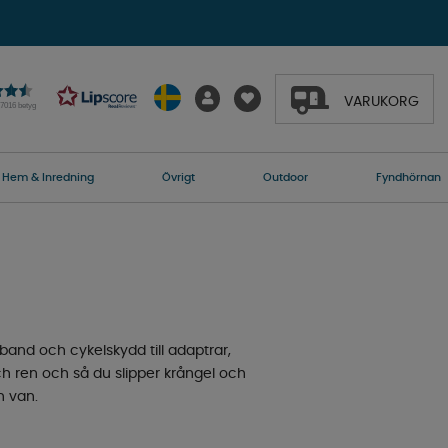
VARUKORG
27016 betyg
Hem & Inredning
Övrigt
Outdoor
Fyndhörnan
tsband och cykelskydd till adaptrar,
 och ren och så du slipper krångel och
n van.