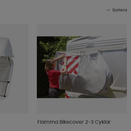
Sortera
Mest populära
Butikens favoriter
Namn A-Ö
Namn Ö-A
Lägsta pris
Högsta pris
Varumärke
Publiceringsdatum
Fiamma Bikecover 2-3 Cyklar