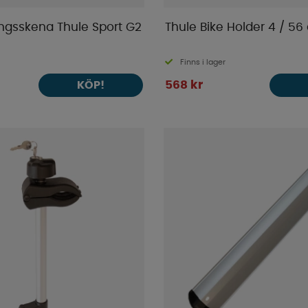
ngsskena Thule Sport G2
Thule Bike Holder 4 / 56
Finns i lager
568 kr
KÖP!