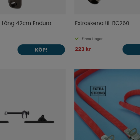
e Lång 42cm Enduro
Extraskena till BC260
Finns i lager
223 kr
KÖP!