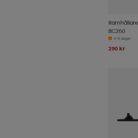
Ramhållar
BC260
4-9 dagar
290 kr