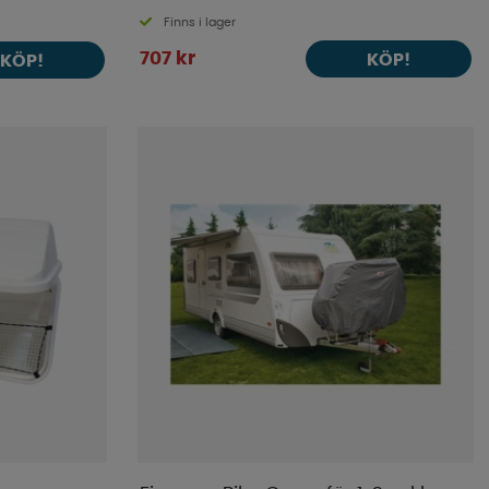
Finns i lager
707 kr
KÖP!
KÖP!