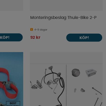
Monteringsbeslag Thule-Bike 2-P
4-9 dagar
KÖP!
92 kr
KÖP!