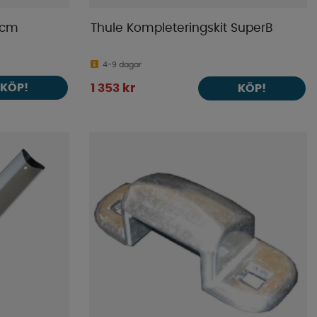
 cm
Thule Kompleteringskit SuperB
4-9 dagar
KÖP!
1 353 kr
KÖP!