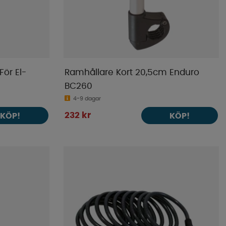
ör El-
Ramhållare Kort 20,5cm Enduro
BC260
4-9 dagar
232 kr
KÖP!
KÖP!