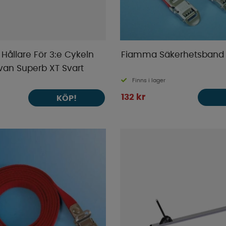
Hållare För 3:e Cykeln
Fiamma Säkerhetsband 
van Superb XT Svart
Finns i lager
132 kr
KÖP!