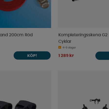
band 200cm Röd
Kompleteringsskena G2 F
Cyklar
4-9 dagar
KÖP!
1 289 kr