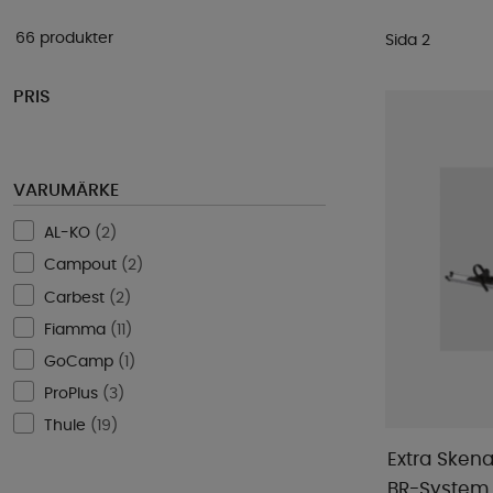
66 produkter
Sida 2
PRIS
VARUMÄRKE
AL-KO
(
2
)
Campout
(
2
)
Carbest
(
2
)
Fiamma
(
11
)
GoCamp
(
1
)
ProPlus
(
3
)
Thule
(
19
)
Extra Skena
BR-System