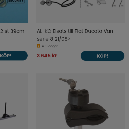
2 st 39cm
AL-KO Elsats till Fiat Ducato Van
serie 8 21/08>
4-9 dagar
KÖP!
3 645 kr
KÖP!