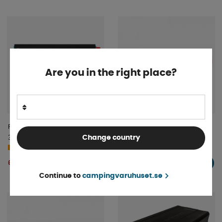
Are you in the right place?
Renogy Omformare/UPS 12V
NDS Inverter Smart In 400W
3000W Ren Sinus
Ren Sinusvåg
Change country
4-9 dagar
4-9 dagar
6 558 kr
2 308 kr
KÖP!
KÖP!
Continue to
campingvaruhuset.se