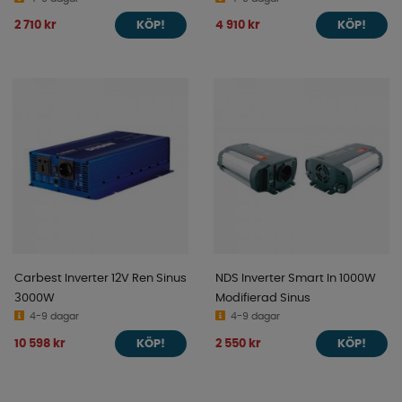
2 710 kr
4 910 kr
KÖP!
KÖP!
Carbest Inverter 12V Ren Sinus
NDS Inverter Smart In 1000W
3000W
Modifierad Sinus
4-9 dagar
4-9 dagar
10 598 kr
2 550 kr
KÖP!
KÖP!