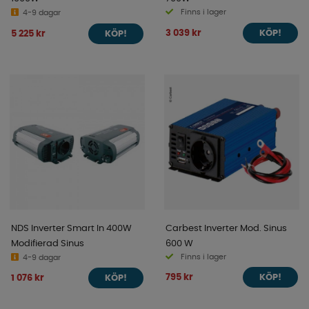
Finns i lager
4-9 dagar
3 039 kr
5 225 kr
KÖP!
KÖP!
NDS Inverter Smart In 400W
Carbest Inverter Mod. Sinus
Modifierad Sinus
600 W
Finns i lager
4-9 dagar
795 kr
1 076 kr
KÖP!
KÖP!