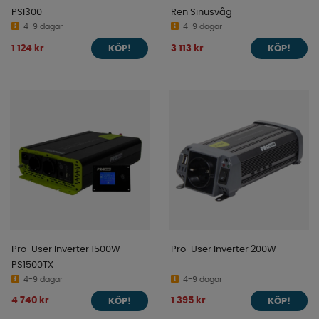
PSI300
Ren Sinusvåg
4-9 dagar
4-9 dagar
1 124 kr
3 113 kr
KÖP!
KÖP!
Pro-User Inverter 1500W
Pro-User Inverter 200W
PS1500TX
4-9 dagar
4-9 dagar
4 740 kr
1 395 kr
KÖP!
KÖP!