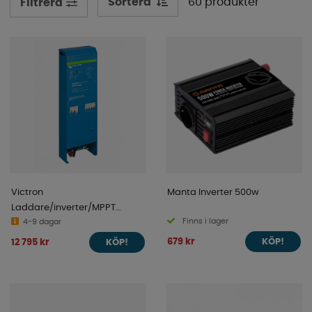
Sortera
60 produkter
Filtrera
Victron
Manta Inverter 500w
Laddare/inverter/MPPT
Finns i lager
EasySolar 12/1600/70-16 230V
4-9 dagar
100/50
679 kr
12 795 kr
KÖP!
KÖP!