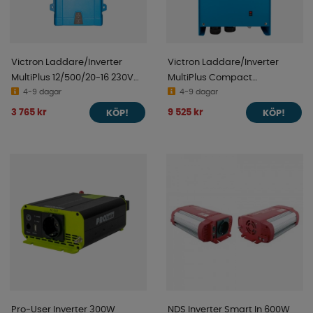
Victron Laddare/Inverter
Victron Laddare/Inverter
MultiPlus 12/500/20-16 230V
MultiPlus Compact
VE.Bus
4-9 dagar
12/1600/70-16 230V VE.Bus
4-9 dagar
3 765 kr
9 525 kr
KÖP!
KÖP!
Pro-User Inverter 300W
NDS Inverter Smart In 600W