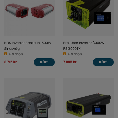
NDS Inverter Smart In 1500W
Pro-User Inverter 3000W
Sinusvåg
PSI3000TX
4-9 dagar
4-9 dagar
8 715 kr
7 895 kr
KÖP!
KÖP!