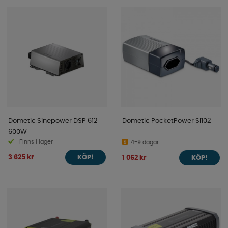
Dometic Sinepower DSP 612
Dometic PocketPower SI102
600W
Finns i lager
4-9 dagar
3 625 kr
1 062 kr
KÖP!
KÖP!