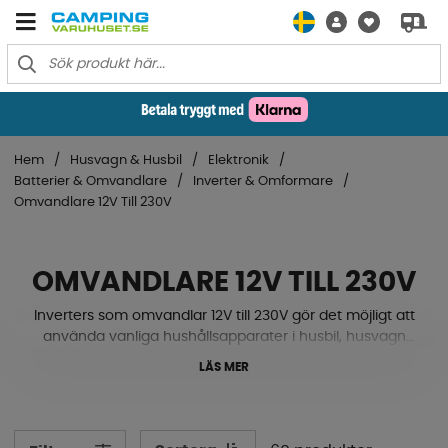
Hem
Husvagn & Husbil
Elektronik
Batterier & Omvandlare
Inverter & Omformare
Omvandlare 12V Till 230V
OMVANDLARE 12V TILL 230V
Inverters som omvandlar 12V till 230V gör det möjligt att
använda vanliga hushållsapparater i husbil, husvagn
eller båt. Perfekt vid fricamping eller när eluttag saknas.
LÄS MER
Ladda datorn, kör kaffebryggaren eller använd verktyg –
direkt från fordonets batteri. En smidig lösning för mer
frihet och bekvämlighet på resan.