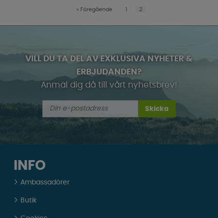
«
Föregående
1
2
VILL DU TA DEL AV EXKLUSIVA NYHETER &
ERBJUDANDEN?
Anmäl dig då till vårt nyhetsbrev!
Skicka
INFO
Ambassadörer
Butik