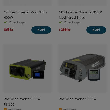
Carbest Inverter Mod. Sinus
NDS Inverter Smart In 600W
400W
Modifierad Sinus
Finns i lager
Finns i lager
615 kr
1 299 kr
KÖP!
KÖP!
Pro-User Inverter 600W
Pro-User Inverter 1000W
PSI600
4-9 dagar
4-9 dagar