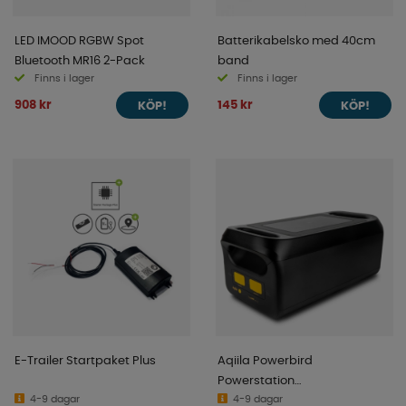
LED IMOOD RGBW Spot
Batterikabelsko med 40cm
Bluetooth MR16 2-Pack
band
Finns i lager
Finns i lager
908 kr
145 kr
KÖP!
KÖP!
E-Trailer Startpaket Plus
Aqiila Powerbird
Powerstation
4-9 dagar
Expansionspaket S2500E
4-9 dagar