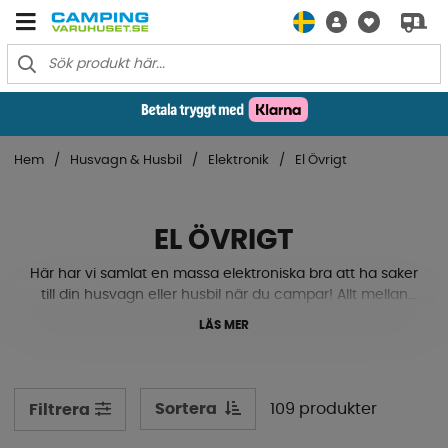
Hem
Husvagn & Husbil
Elektronik
El Övrigt
EL ÖVRIGT
Här har vi samlat en massa elektroniska bra att ha saker
till din husvagn eller husbil när du campar! Allt mellan
ledlampor, usb-uttag, fläktar, massagesits,
LÄS MER
fordonsspårare m.m. Se vårt sortiment av övriga
elektronikprodukter nedan!
Sortera
109 produkter
Filtrera