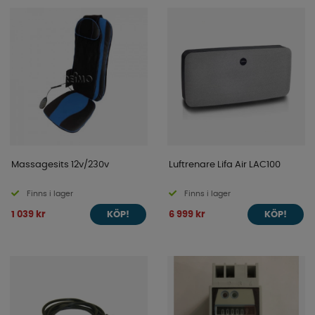
Massagesits 12v/230v
Luftrenare Lifa Air LAC100
Finns i lager
Finns i lager
1 039 kr
6 999 kr
KÖP!
KÖP!