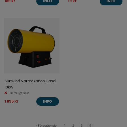
189 kr
19 kr
INFO
INFO
Sunwind Värmekanon Gasol
10kW
Tillfälligt slut
1 895 kr
INFO
«
Föregående
1
2
3
4