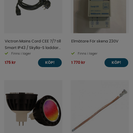
Victron Mains Cord CEE 7/7 till
Elmätare För skena 230V
Smart IP43 / Skylla-S laddare
Finns i lager
Finns i lager
2m
175 kr
1 770 kr
KÖP!
KÖP!