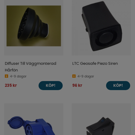
Diffuser Till Väggmonterad
LTC Geosafe Piezo Siren
Hårfön
4-9 dagar
4-9 dagar
235 kr
96 kr
KÖP!
KÖP!