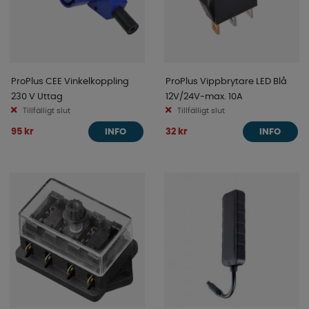
ProPlus CEE Vinkelkoppling
ProPlus Vippbrytare LED Blå
230 V Uttag
12V/24V-max. 10A
Tillfälligt slut
Tillfälligt slut
95 kr
32 kr
INFO
INFO