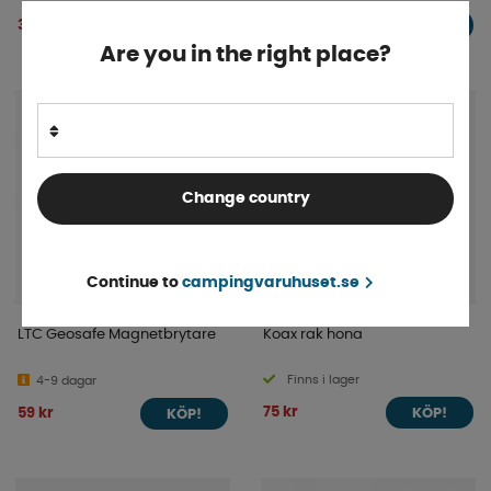
3 495 kr
11 999 kr
KÖP!
KÖP!
Are you in the right place?
Change country
Continue to
campingvaruhuset.se
LTC Geosafe Magnetbrytare
Koax rak hona
Finns i lager
4-9 dagar
75 kr
59 kr
KÖP!
KÖP!