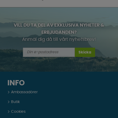
VILL DU TA DEL AV EXKLUSIVA NYHETER &
ERBJUDANDEN?
Anmäl dig då till vårt nyhetsbrev!
Skicka
INFO
Ambassadörer
Butik
Cookies