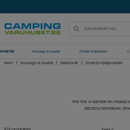
NYHETER
Husvagn & Husbil
Förtält & Markiser
C
Hem
Husvagn & Husbil
Elektronik
Smarta Hjälpmedel
Här har vi samlat en massa el
däcktrycksmätare, time
109 produkter
Sida 2