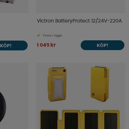
Victron BatteryProtect 12/24V-220A
Finns i lager
1 049 kr
KÖP!
KÖP!