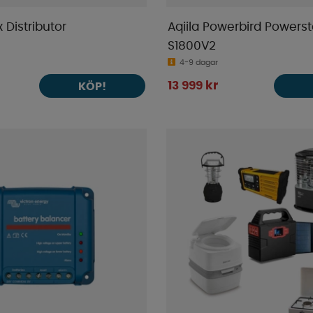
 Distributor
Aqiila Powerbird Powerst
S1800V2
4-9 dagar
13 999 kr
KÖP!