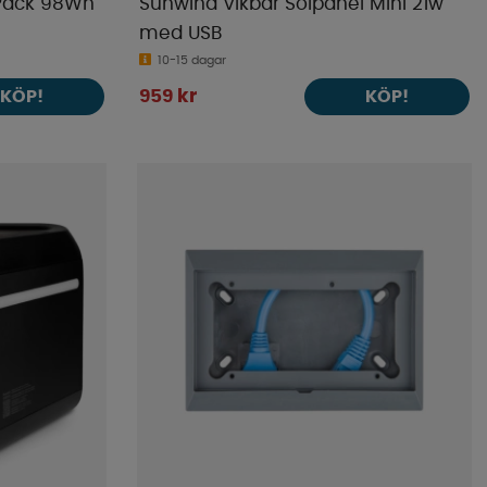
 Pack 98Wh
Sunwind Vikbar Solpanel Mini 21w
med USB
10-15 dagar
959 kr
KÖP!
KÖP!