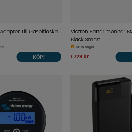
Adapter Till Gasolflaska
Victron Batterimonitor B
Black Smart
ara
10-15 dagar
1 729 kr
KÖP!