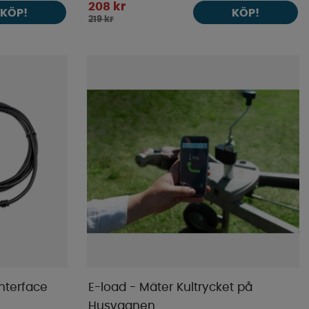
208 kr
KÖP!
KÖP!
219 kr
interface
E-load - Mäter Kultrycket på
Husvagnen