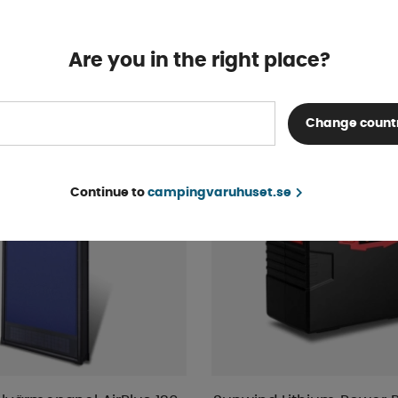
4-9 dagar
KÖP!
359 kr
Are you in the right place?
Change count
Continue to
campingvaruhuset.se