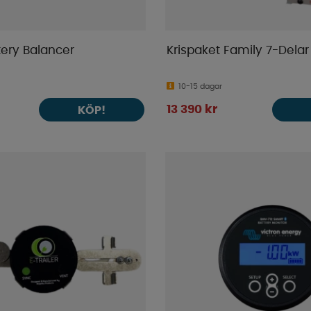
tery Balancer
Krispaket Family 7-Delar
10-15 dagar
13 390 kr
KÖP!