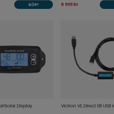
8 999 kr
KÖP!
rtSolar Display
Victron VE.Direct till USB 