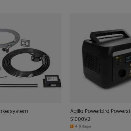
inkersystem
Aqiila Powerbird Powerst
S1000V2
4-9 dagar