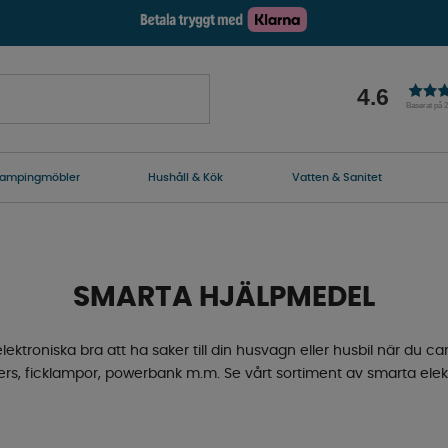
4.6
Baserat på 
ampingmöbler
Hushåll & Kök
Vatten & Sanitet
SMARTA HJÄLPMEDEL
ektroniska bra att ha saker till din husvagn eller husbil när du ca
rs, ficklampor, powerbank m.m. Se vårt sortiment av smarta ele