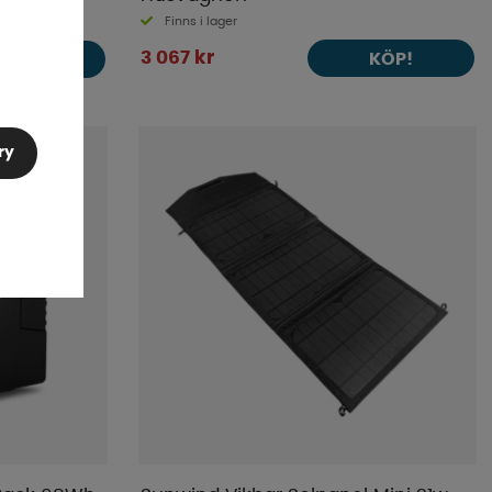
Finns i lager
3 067 kr
KÖP!
KÖP!
ry