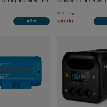
lvärmepanel AirPlus 120
Sunwind Lithium Power
10-15 dagar
2 870 kr
KÖP!