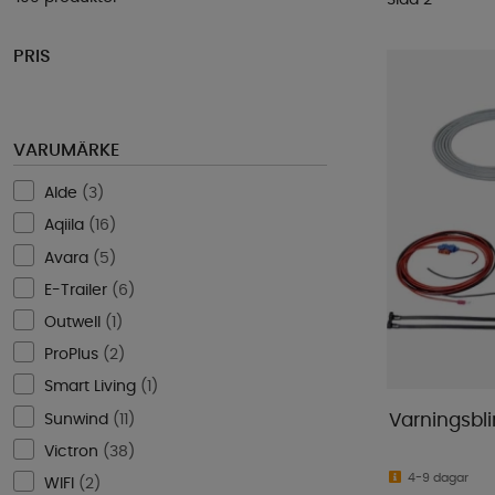
PRIS
VARUMÄRKE
Alde
(
3
)
Aqiila
(
16
)
Avara
(
5
)
E-Trailer
(
6
)
Outwell
(
1
)
ProPlus
(
2
)
Smart Living
(
1
)
Sunwind
(
11
)
Varningsbl
Victron
(
38
)
4-9 dagar
WIFI
(
2
)