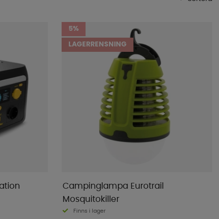
Mest populära
5%
Butikens favoriter
LAGERRENSNING
Namn A-Ö
Namn Ö-A
Lägsta pris
Högsta pris
Varumärke
Publiceringsdatum
ation
Campinglampa Eurotrail
Mosquitokiller
Finns i lager