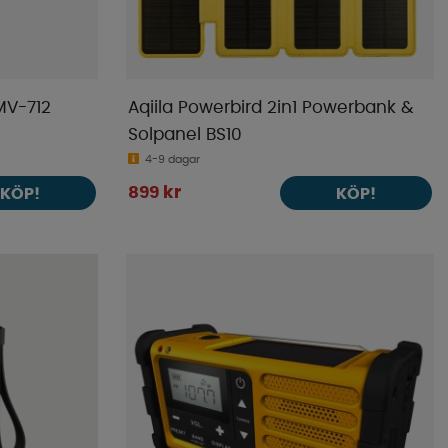
MV-712
Aqiila Powerbird 2in1 Powerbank &
Solpanel BS10
4-9 dagar
899 kr
KÖP!
KÖP!