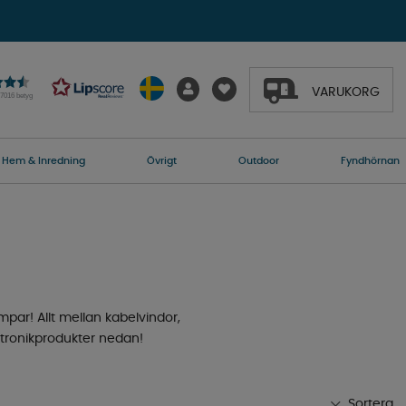
VARUKORG
27016 betyg
Hem & Inredning
Övrigt
Outdoor
Fyndhörnan
mpar! Allt mellan kabelvindor,
ktronikprodukter nedan!
Sortera