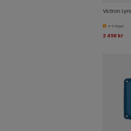
Victron Lynx
4-9 dagar
2 498 kr