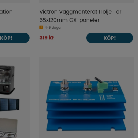
ation
Victron Väggmonterat Hölje För
65x120mm GX-paneler
4-9 dagar
319 kr
KÖP!
KÖP!