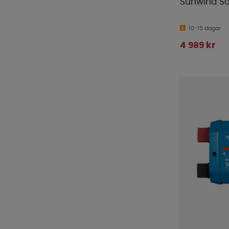
Sunwind So
10-15 dagar
4 989 kr