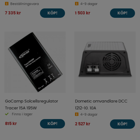
Beställningsvara
4-9 dagar
7 335 kr
1 503 kr
KÖP!
KÖP!
GoCamp Solcellsregulator
Dometic omvandlare DCC
Tracer 15A 195W
1212-10. 10A
Finns i lager
4-9 dagar
815 kr
2 527 kr
KÖP!
KÖP!