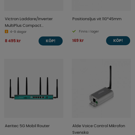
Victron Laddare/Inverter
Positionsljus vit 110*45mm
MultiPlus Compact
Finns i lager
12/1200/50-16 230V VE.Bus
4-9 dagar
169 kr
8 495 kr
KÖP!
KÖP!
Aeritec 5G Mobil Router
Alde Voice Control Mikrofon
Svenska