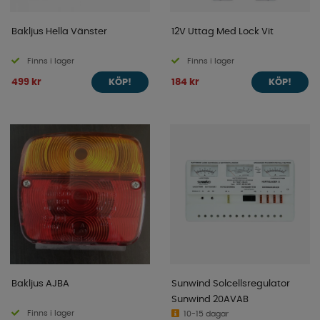
Bakljus Hella Vänster
12V Uttag Med Lock Vit
Finns i lager
Finns i lager
499 kr
184 kr
KÖP!
KÖP!
Bakljus AJBA
Sunwind Solcellsregulator
Sunwind 20AVAB
Finns i lager
10-15 dagar