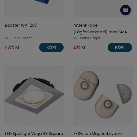
Booster WA 1208
Antennkabel
(Lågförlustkabel) med SMA-
Finns i lager
Finns i lager
kontakter – 5m
1 875 kr
299 kr
KÖP!
KÖP!
LED Spotlight Vega 48 Square
E-Switch Magnetbrytare