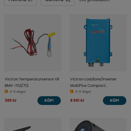
synas i trafiken. Spana runt bland våra kategorier så
hittar du säkert på det du söker, om inte så är det bara
att kontakta oss så hjälper vi mer än gärna till.
Victron Temperatursensor till
Victron Laddare/Inverter
BMV-702/712
MultiPlus Compact
4-9 dagar
24/1200/25-16 230V VE.Bus
4-9 dagar
389 kr
8 691 kr
KÖP!
KÖP!