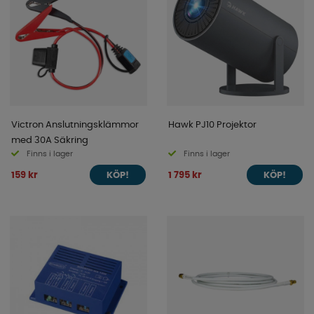
Victron Anslutningsklämmor
Hawk PJ10 Projektor
med 30A Säkring
Finns i lager
Finns i lager
159 kr
1 795 kr
KÖP!
KÖP!