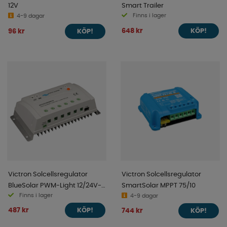
12V
Smart Trailer
Finns i lager
4-9 dagar
648 kr
96 kr
KÖP!
KÖP!
Victron Solcellsregulator
Victron Solcellsregulator
BlueSolar PWM-Light 12/24V-
SmartSolar MPPT 75/10
Finns i lager
30A
4-9 dagar
487 kr
744 kr
KÖP!
KÖP!