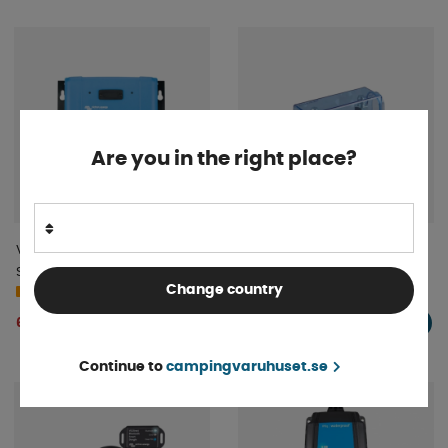
Are you in the right place?
Victron Solcellsregulator
Victron Säkringshållare till
SmartSolar MPPT 150/100-
MEGA Säkringar
Change country
MC4 VE.Can
4-9 dagar
4-9 dagar
6 345 kr
145 kr
KÖP!
KÖP!
Continue to
campingvaruhuset.se