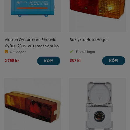
Victron Omformare Phoenix
Baklykta Hella Höger
12/800 230V VE.Direct Schuko
Finns i lager
4-9 dagar
357 kr
2 795 kr
KÖP!
KÖP!