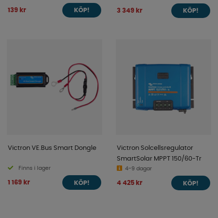
139 kr
3 349 kr
KÖP!
KÖP!
Victron VE.Bus Smart Dongle
Victron Solcellsregulator
SmartSolar MPPT 150/60-Tr
Finns i lager
4-9 dagar
1 169 kr
4 425 kr
KÖP!
KÖP!