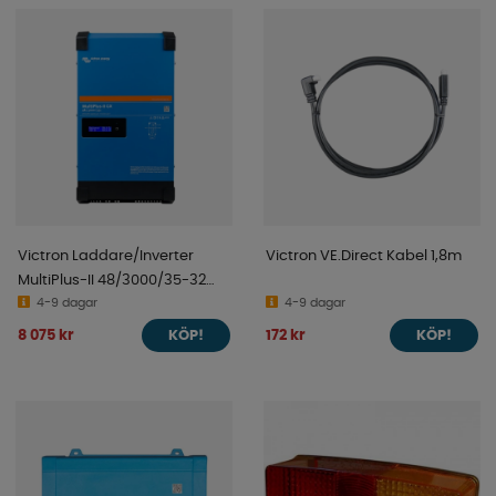
Victron Laddare/Inverter
Victron VE.Direct Kabel 1,8m
MultiPlus-II 48/3000/35-32
230V GX
4-9 dagar
4-9 dagar
8 075 kr
172 kr
KÖP!
KÖP!