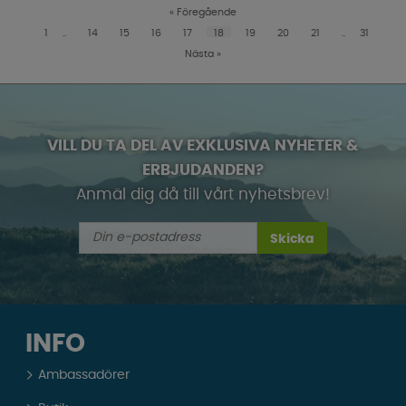
«
Föregående
1
..
14
15
16
17
18
19
20
21
..
31
Nästa
»
VILL DU TA DEL AV EXKLUSIVA NYHETER &
ERBJUDANDEN?
Anmäl dig då till vårt nyhetsbrev!
Skicka
INFO
Ambassadörer