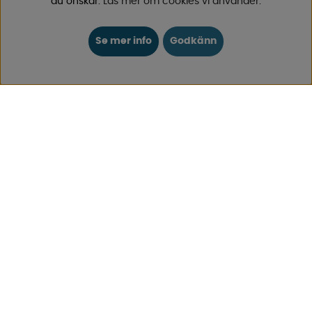
du önskar.
Läs mer om cookies vi använder
.
KUNDTJÄNST
0171-105570
Se mer info
Godkänn
Telefontid vardagar 10:30-15:00
Telefon stängd mellan 12:00-13:00
Skicka e-post
Vi svarar alltid inom 24 h på vardagar.
Registrera din retur
Gäller ångrat köp & felbeställning.
Registrera din reklamation
Gäller defekt vara, transportskada etc.
Campingvaruhuset Butik Enköping
Hitta till vår butik & se öppettider
Campingvaruhuset