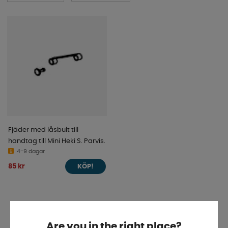
Fjäder med låsbult till
handtag till Mini Heki S. Parvis.
4-9 dagar
85 kr
KÖP!
«
Föregående
1
2
Are you in the right place?