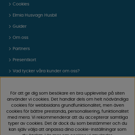
Cookies
Elmia Husvagn Husbil
Guider
Om oss
Partners
Presentkort
Vad tycker våra kunder om oss?
FAQ - Vanliga frågor
JOBBA HOS OSS
För att ge dig som besökare en bra upplevelse på siten
använder vi cookies. Det handlar dels om helt nödvändiga
Kataloger
cookies för webbsidans grundfunktionalitet, men även
cookies för bättre prestanda, personalisering, funktionalitet
Köpvillkor
med mera. Vi rekommenderar att du accepterar samtliga
typer av cookies. Det är dock du som bestämmer och du
Logga in
kan själv välja att anpassa dina cookie-inställningar som