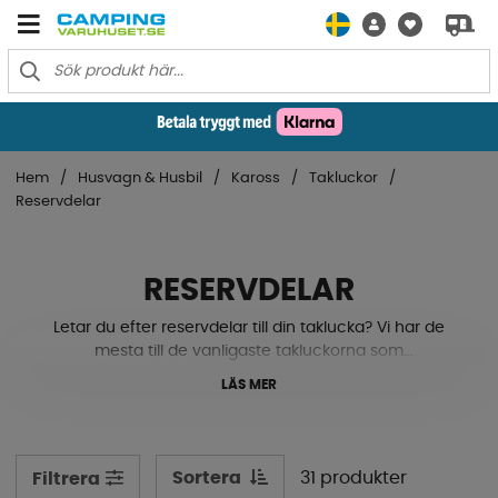
Hem
Husvagn & Husbil
Kaross
Takluckor
Reservdelar
RESERVDELAR
Letar du efter reservdelar till din taklucka? Vi har de
mesta till de vanligaste takluckorna som
myggnätsramar, kåpor, gångjärn,
LÄS MER
mörkläggningsgardiner, clips, gasdämpare, handtag och
mycket mer. Är det något du söker men inte hittar på?
Kontakta oss så hjälper vi till.
Sortera
31 produkter
Filtrera