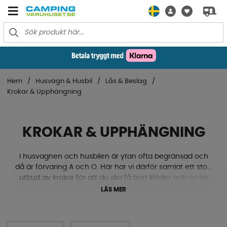
Hem
Husvagn & Husbil
Lås & Beslag
Krokar & Upphängning
KROKAR & UPPHÄNGNING
I husvagnen och husbilen är ytan ofta begränsad och
då är förvaring A och O. Här har vi därför samlat ett stort
utbud av krokar för att du ska få bort kläder och prylar
från andra ytor. Välj mellan självhäftande krokar, krok
LÄS MER
med sugkoppsfäste eller handdukskrokar till ditt badrum
eller hall. Varierande storlekar och allt ifrån trippelkrokar
till singelkrokar. Utforska vårt sortiment redan idag!