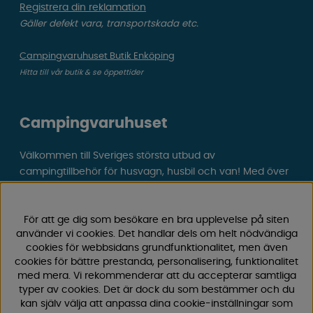
Registrera din reklamation
Gäller defekt vara, transportskada etc.
Campingvaruhuset Butik Enköping
Hitta till vår butik & se öppettider
Campingvaruhuset
Välkommen till Sveriges största utbud av
campingtillbehör för husvagn, husbil och van! Med över
50 års erfarenhet är vi din självklara partner för allt inom
camping och fritid.
Hos oss hittar du allt från reservdelar till smarta tillbehör
För att ge dig som besökare en bra upplevelse på siten
använder vi cookies. Det handlar dels om helt nödvändiga
som gör din campingupplevelse smidigare och roligare.
cookies för webbsidans grundfunktionalitet, men även
Vi erbjuder hög kvalitet och konkurrenskraftiga priser –
cookies för bättre prestanda, personalisering, funktionalitet
både online och i vår fysiska
butik i Enköping.
med mera. Vi rekommenderar att du accepterar samtliga
typer av cookies. Det är dock du som bestämmer och du
Följ oss på Facebook och Instagram för inspiration,
kan själv välja att anpassa dina cookie-inställningar som