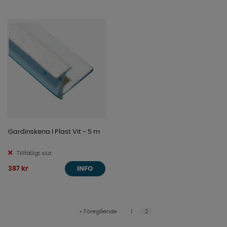
Gardinskena I Plast Vit - 5 m
Tillfälligt slut
387 kr
INFO
«
Föregående
1
2