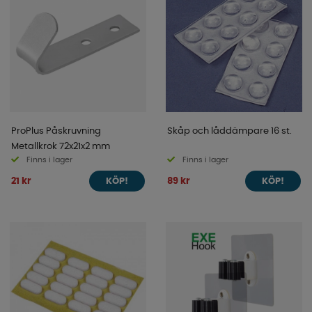
ProPlus Påskruvning
Skåp och låddämpare 16 st.
Metallkrok 72x21x2 mm
Finns i lager
Finns i lager
21 kr
89 kr
KÖP!
KÖP!