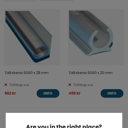
värmen inne och kylan ute, till madrassunderlägg och
ljuddämpande lösningar som gör resan mer bekväm
och tyst. Med våra högkvalitativa byggprodukter kan du
optimera utrymmet och skapa smarta lösningar som
passar just dina behov.
Oavsett om du är en erfaren hantverkare eller nybörjare,
så hittar du här inspiration och material för att
förverkliga din dröm om en skräddarsydd van. Utforska
vårt sortiment och ta det första steget mot ditt nästa
äventyr!
Tältskena 5000 x 28 mm
Tältskena 5000 x 20 mm
Tillfälligt slut
Tillfälligt slut
562 kr
459 kr
INFO
INFO
«
Föregående
1
2
Are you in the right place?