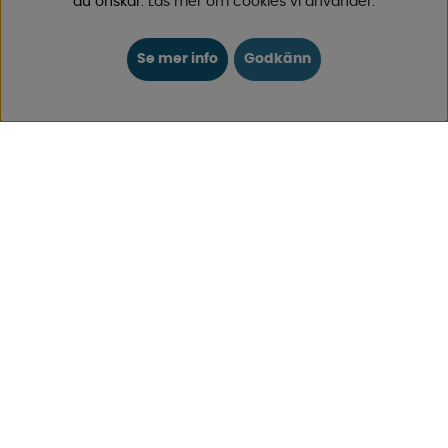
du önskar.
Läs mer om cookies vi använder
.
KUNDTJÄNST
0171-105570
Se mer info
Godkänn
Telefontid vardagar 10:30-15:00
Telefon stängd mellan 12:00-13:00
Skicka e-post
Vi svarar alltid inom 24 h på vardagar.
Registrera din retur
Gäller ångrat köp & felbeställning.
Registrera din reklamation
Gäller defekt vara, transportskada etc.
Campingvaruhuset Butik Enköping
Hitta till vår butik & se öppettider
Campingvaruhuset