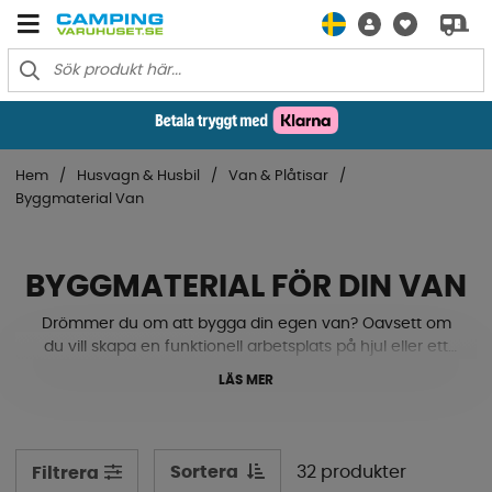
Hem
Husvagn & Husbil
Van & Plåtisar
Byggmaterial Van
BYGGMATERIAL FÖR DIN VAN
Drömmer du om att bygga din egen van? Oavsett om
du vill skapa en funktionell arbetsplats på hjul eller ett
bekvämt hem för äventyr, så har vi byggmaterialet du
LÄS MER
behöver för ditt projekt. Här hittar du ett brett sortiment
av produkter som hjälper dig att förvandla din van till
den perfekta plattformen för både arbete och fritid.
Sortera
32 produkter
Filtrera
Vi erbjuder allt från isoleringsmaterial för att hålla