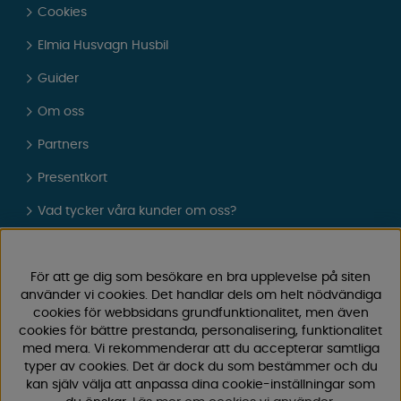
Cookies
Elmia Husvagn Husbil
Guider
Om oss
Partners
Presentkort
Vad tycker våra kunder om oss?
FAQ - Vanliga frågor
JOBBA HOS OSS
För att ge dig som besökare en bra upplevelse på siten
använder vi cookies. Det handlar dels om helt nödvändiga
Kataloger
cookies för webbsidans grundfunktionalitet, men även
cookies för bättre prestanda, personalisering, funktionalitet
Köpvillkor
med mera. Vi rekommenderar att du accepterar samtliga
typer av cookies. Det är dock du som bestämmer och du
Logga in
kan själv välja att anpassa dina cookie-inställningar som