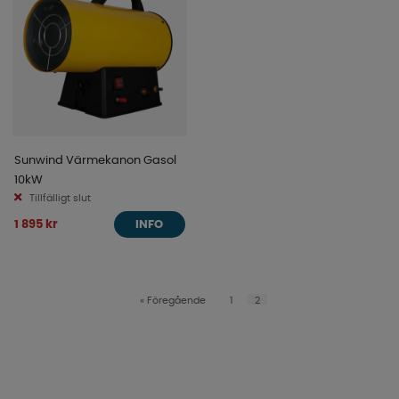
Sunwind Värmekanon Gasol
10kW
Tillfälligt slut
1 895 kr
INFO
«
Föregående
1
2