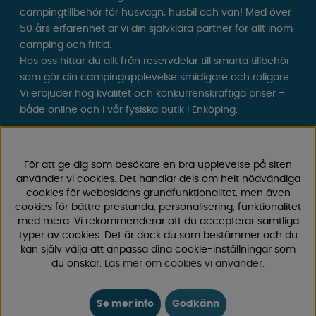
campingtillbehör för husvagn, husbil och van! Med över
50 års erfarenhet är vi din självklara partner för allt inom
camping och fritid.
Hos oss hittar du allt från reservdelar till smarta tillbehör
som gör din campingupplevelse smidigare och roligare.
Vi erbjuder hög kvalitet och konkurrenskraftiga priser –
både online och i vår fysiska
butik i Enköping.
Följ oss på Facebook och Instagram för inspiration,
nyheter och exklusiva erbjudanden. Campinglivet börjar
För att ge dig som besökare en bra upplevelse på siten
hos oss!
använder vi cookies. Det handlar dels om helt nödvändiga
cookies för webbsidans grundfunktionalitet, men även
cookies för bättre prestanda, personalisering, funktionalitet
med mera. Vi rekommenderar att du accepterar samtliga
typer av cookies. Det är dock du som bestämmer och du
kan själv välja att anpassa dina cookie-inställningar som
du önskar.
Läs mer om cookies vi använder
.
Se mer info
Godkänn