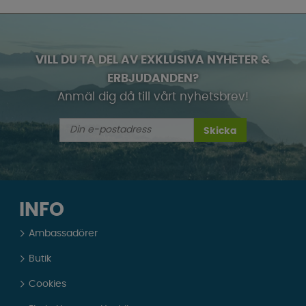
VILL DU TA DEL AV EXKLUSIVA NYHETER &
ERBJUDANDEN?
Anmäl dig då till vårt nyhetsbrev!
Skicka
INFO
Ambassadörer
Butik
Cookies