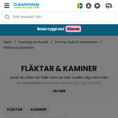
Hem
Husvagn & Husbil
Värme, Kyla & Ventilation
Fläktar & Kaminer
FLÄKTAR & KAMINER
Letar du efter en fläkt som du kan svalka dig med eller
en värmefläkt som kan värma upp dig vid kalla
temperaturer? Vi har fläktar, värmefläktar, infravärmare
LÄS MER
m.m. De flesta modellerna är mindre och är perfekta att
ha med sig i husvagnen eller husbilen till campingen. Se
vårt sortiment här nere!
FLÄKTAR
KAMINER