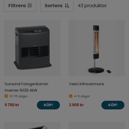
Sortera
43 produkter
Filtrera
Sunwind Fotogenkamin
Vieto Infravärmare
Inverter 6026 4kW
10-15 dagar
4-9 dagar
5 750 kr
2 905 kr
KÖP!
KÖP!