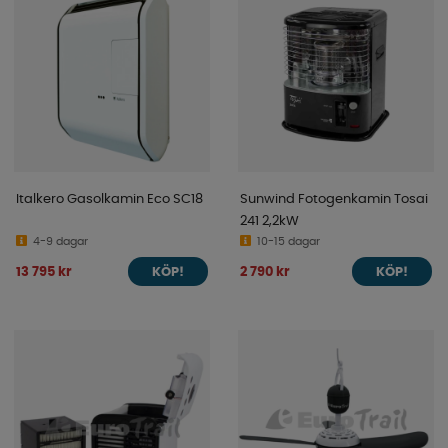
Italkero Gasolkamin Eco SC18
Sunwind Fotogenkamin Tosai
241 2,2kW
4-9 dagar
10-15 dagar
13 795 kr
2 790 kr
KÖP!
KÖP!