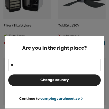
Filter till Luftkylare
Takfläkt 230V
Finns i lager
Tillfälligt slut
149 kr
229 kr
KÖP!
INFO
Are you in the right place?
Change country
Continue to
campingvaruhuset.se