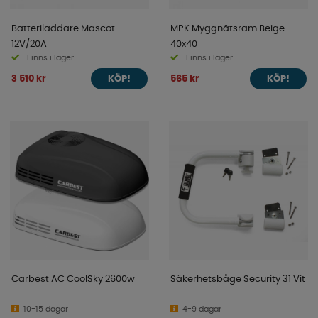
Batteriladdare Mascot
MPK Myggnätsram Beige
12V/20A
40x40
Finns i lager
Finns i lager
3 510 kr
565 kr
KÖP!
KÖP!
Carbest AC CoolSky 2600w
Säkerhetsbåge Security 31 Vit
10-15 dagar
4-9 dagar