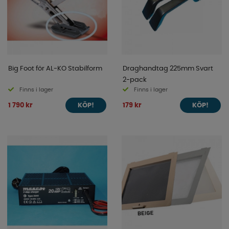
Big Foot för AL-KO Stabilform
Draghandtag 225mm Svart
2-pack
Finns i lager
Finns i lager
1 790 kr
179 kr
KÖP!
KÖP!