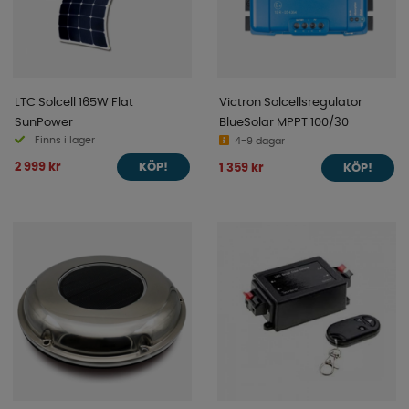
LTC Solcell 165W Flat
Victron Solcellsregulator
SunPower
BlueSolar MPPT 100/30
Finns i lager
4-9 dagar
2 999 kr
1 359 kr
KÖP!
KÖP!