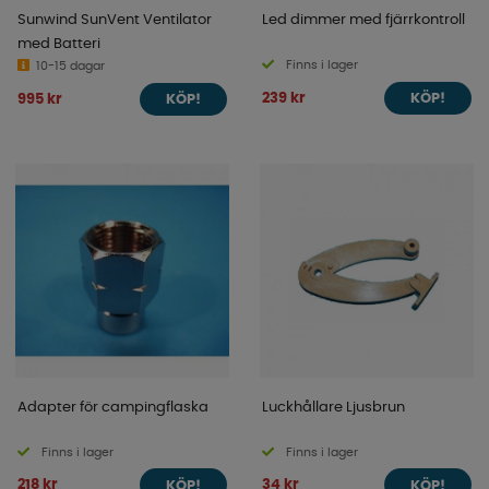
Sunwind SunVent Ventilator
Led dimmer med fjärrkontroll
med Batteri
Finns i lager
10-15 dagar
239 kr
995 kr
KÖP!
KÖP!
Adapter för campingflaska
Luckhållare Ljusbrun
Finns i lager
Finns i lager
218 kr
34 kr
KÖP!
KÖP!