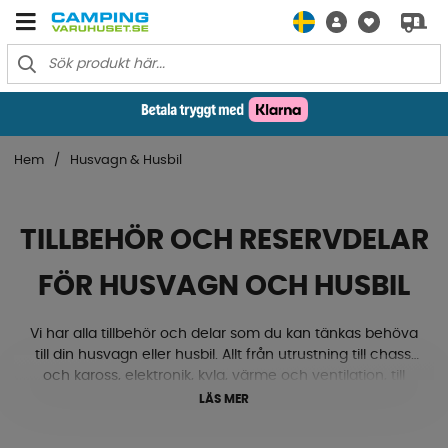
Hem
Husvagn & Husbil
TILLBEHÖR OCH RESERVDELAR
FÖR HUSVAGN OCH HUSBIL
Vi har alla tillbehör och delar som du kan tänkas behöva
till din husvagn eller husbil. Allt från utrustning till chassi
och kaross, elektronik, kyla, värme och ventilation, till
gasol, textilmattor, lås och beslag med mera. Ja, här
LÄS MER
hittar du både nivåklossar, stödhjul, kablar, eluttag, ac,
ventiler, mörkläggningsgardiner och mycket mycket