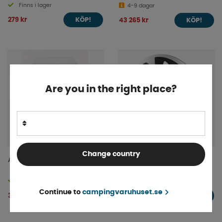
Finns i lager
4-9 dagar
279 kr
43 265 kr
KÖP!
KÖP!
Are you in the right place?
Change country
Alde Utomhusgivare
ProPlus Hjulsidor Roco
silver/svart 15 tum 4-Pack
Finns i lager
Finns i lager
Continue to
campingvaruhuset.se
309 kr
549 kr
KÖP!
KÖP!