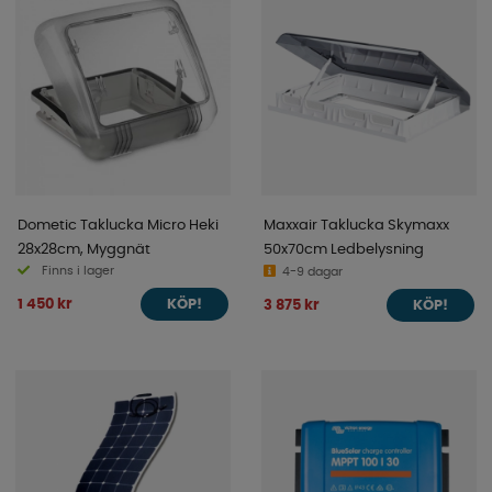
Dometic Taklucka Micro Heki
Maxxair Taklucka Skymaxx
28x28cm, Myggnät
50x70cm Ledbelysning
Finns i lager
4-9 dagar
1 450 kr
3 875 kr
KÖP!
KÖP!