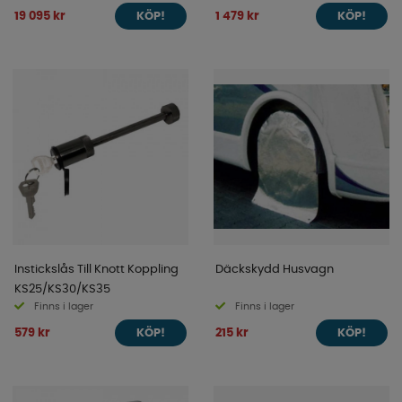
19 095 kr
1 479 kr
KÖP!
KÖP!
Instickslås Till Knott Koppling
Däckskydd Husvagn
KS25/KS30/KS35
Finns i lager
Finns i lager
579 kr
215 kr
KÖP!
KÖP!