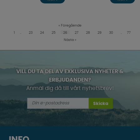
«
Föregående
1
..
23
24
25
26
27
28
29
30
..
77
Nästa
»
VILL DU TA DEL AV EXKLUSIVA NYHETER &
ERBJUDANDEN?
Anmäl dig då till vårt nyhetsbrev!
Skicka