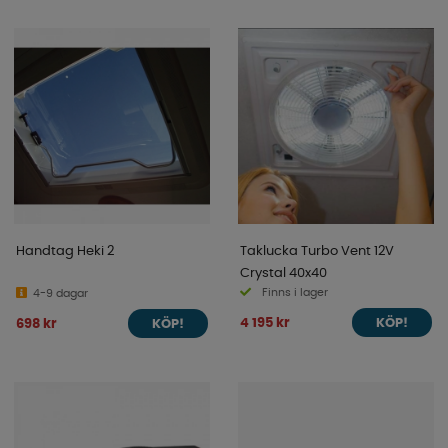
Handtag Heki 2
Taklucka Turbo Vent 12V
Crystal 40x40
Finns i lager
4-9 dagar
4 195 kr
698 kr
KÖP!
KÖP!