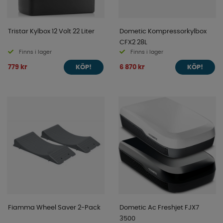
Tristar Kylbox 12 Volt 22 Liter
Dometic Kompressorkylbox
CFX2 28L
Finns i lager
Finns i lager
779 kr
6 870 kr
KÖP!
KÖP!
Fiamma Wheel Saver 2-Pack
Dometic Ac Freshjet FJX7
3500