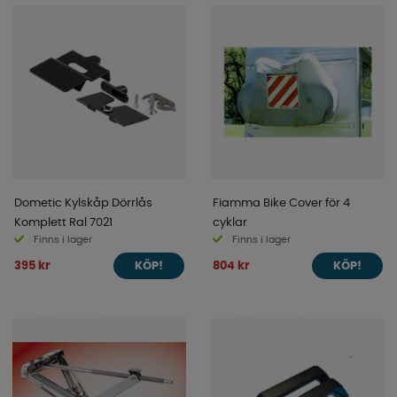
Dometic Kylskåp Dörrlås
Fiamma Bike Cover för 4
Komplett Ral 7021
cyklar
Finns i lager
Finns i lager
395 kr
804 kr
KÖP!
KÖP!