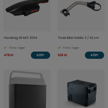
Handtag till AKS 3004
Thule Bike Holder 3 / 42 cm
Finns i lager
Finns i lager
478 kr
626 kr
KÖP!
KÖP!