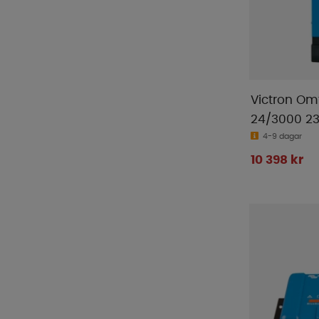
Pro Camp
(
1
)
Pro-User
(
16
)
ProPlus
(
124
)
Pundmann
(
1
)
Reimo Tent
(
5
)
Victron Om
Renogy
(
16
)
24/3000 2
Semona
(
1
)
4-9 dagar
Sika
(
2
)
10 398 kr
Smart Living
(
18
)
Sunout
(
10
)
Sunwind
(
65
)
Tarmo
(
1
)
Telta
(
1
)
Thetford
(
16
)
Thule
(
71
)
Tristar
(
1
)