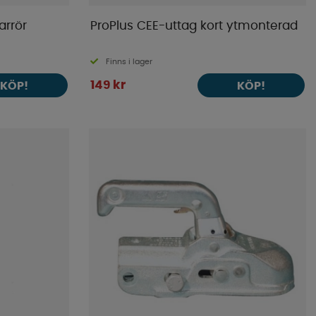
arrör
ProPlus CEE-uttag kort ytmonterad
Finns i lager
149 kr
KÖP!
KÖP!