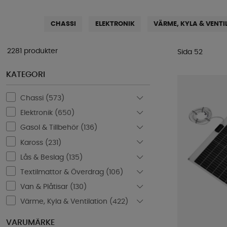
CHASSI
ELEKTRONIK
VÄRME, KYLA & VENTI
2281 produkter
Sida 52
KATEGORI
Chassi (
573
)
Elektronik (
650
)
Gasol & Tillbehör (
136
)
Kaross (
231
)
Lås & Beslag (
135
)
Textilmattor & Överdrag (
106
)
Van & Plåtisar (
130
)
Värme, Kyla & Ventilation (
422
)
VARUMÄRKE