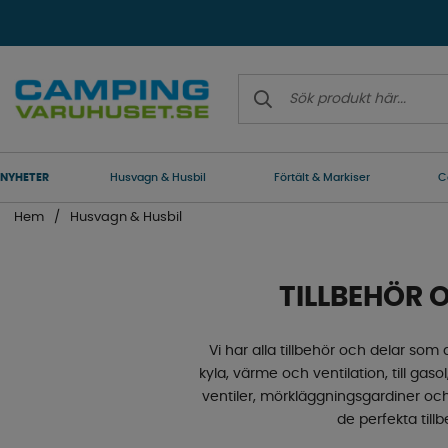
NYHETER
Husvagn & Husbil
Förtält & Markiser
C
Hem
Husvagn & Husbil
TILLBEHÖR 
Vi har alla tillbehör och delar som d
kyla, värme och ventilation, till gaso
ventiler, mörkläggningsgardiner och
de perfekta tillb