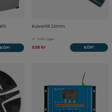
Q65
Kulventil 22mm
Finns i lager
698 kr
KÖP!
KÖP!