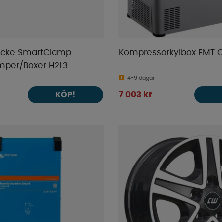
äcke SmartClamp
Kompressorkylbox FMT 
mper/Boxer H2L3
4-9 dagar
7 003 kr
KÖP!