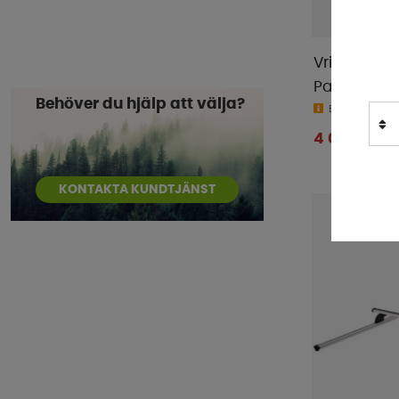
Dometic
(
95
)
Dometic Tents
(
1
)
Vridplatta 
Doréma
(
3
)
Passagerar
E-Trailer
(
5
)
Behöver du hjälp att välja?
Beställningsv
Enduro
(
9
)
4 079 kr
Eurotrail
(
2
)
Fiamma
(
49
)
KONTAKTA KUNDTJÄNST
Flat-Jack
(
1
)
FMT
(
7
)
GasStop
(
1
)
GoCamp
(
9
)
HAWK
(
1
)
Hindermann
(
19
)
IndelB
(
4
)
Isabella
(
4
)