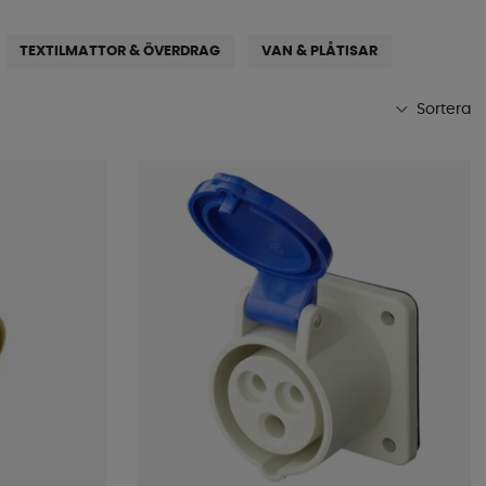
TEXTILMATTOR & ÖVERDRAG
VAN & PLÅTISAR
Sortera
Mest populära
Butikens favoriter
Namn A-Ö
Namn Ö-A
Lägsta pris
Högsta pris
Varumärke
Publiceringsdatum