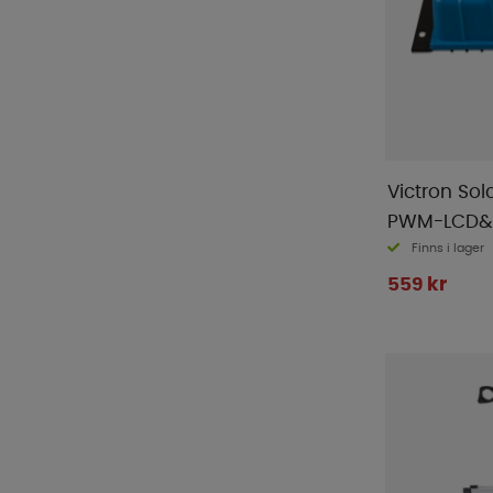
Truma
(
48
)
Twistboxes
(
1
)
Ullbädden
(
3
)
Ventura
(
1
)
Victron
(
170
)
Waeco
(
11
)
Victron Sol
WeCamp
(
2
)
PWM-LCD&U
WIFI
(
19
)
Finns i lager
Yachticon
(
1
)
559 kr