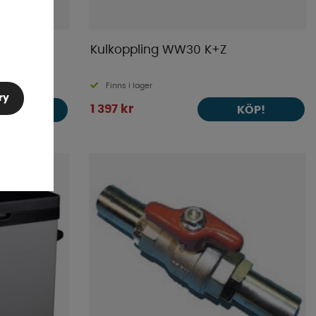
2v
Kulkoppling WW30 K+Z
Finns i lager
ry
1 397 kr
KÖP!
KÖP!