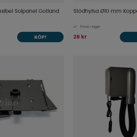
exibel Solpanel Gotland
Stödhylsa Ø10 mm Kopp
Finns i lager
28 kr
KÖP!