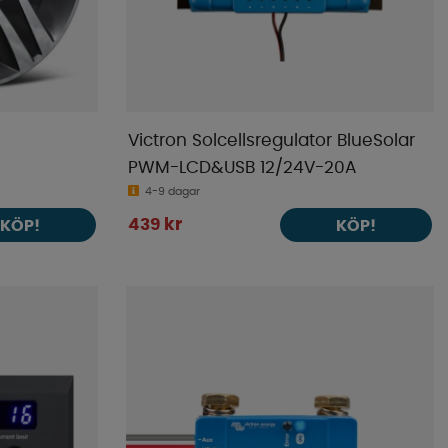
Victron Solcellsregulator BlueSolar
PWM-LCD&USB 12/24V-20A
4-9 dagar
439 kr
KÖP!
KÖP!