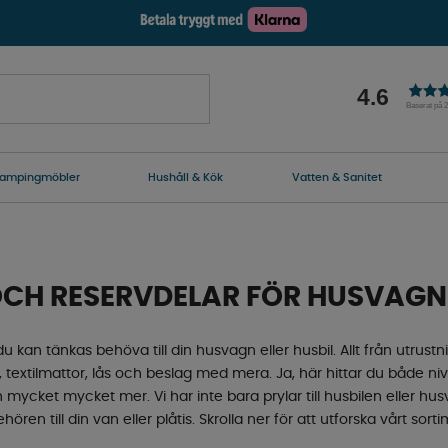
4.6
Baserat på 
ampingmöbler
Hushåll & Kök
Vatten & Sanitet
OCH RESERVDELAR FÖR HUSVAGN
u kan tänkas behöva till din husvagn eller husbil. Allt från utrustni
l, textilmattor, lås och beslag med mera. Ja, här hittar du både nivå
 mycket mycket mer. Vi har inte bara prylar till husbilen eller h
ehören till din van eller plåtis. Skrolla ner för att utforska vårt sor