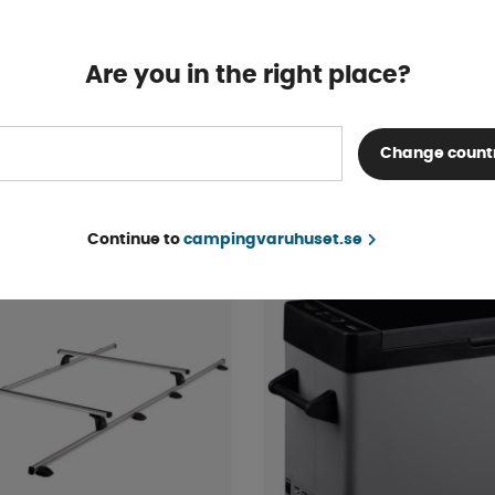
Are you in the right place?
Ford Transit 2004-2012
Hårfön Väggmonterad 1
stol
ara
4-9 dagar
Change count
1 118 kr
KÖP!
Continue to
campingvaruhuset.se