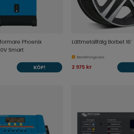
formare Phoenix
Lättmetallfälg Borbet 16´
30V Smart
Beställningsvara
2 975 kr
KÖP!