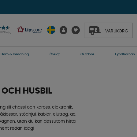
VARUKORG
27021 betyg
Hem & Inredning
Övrigt
Outdoor
Fyndhörnan
 OCH HUSBIL
ng till chassi och kaross, elektronik,
klossar, stödhjul, kablar, eluttag, ac,
usvagnen, utan du kan dessutom hitta
timent redan idag!