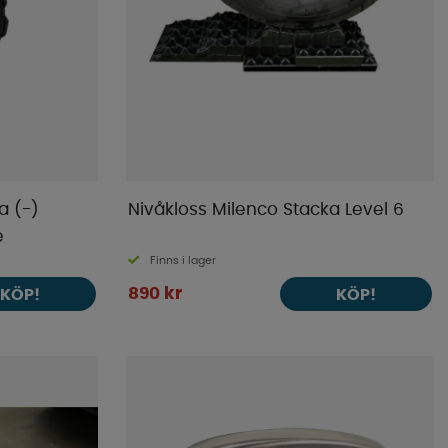
a (-)
Nivåkloss Milenco Stacka Level 6
e
Finns i lager
890 kr
KÖP!
KÖP!