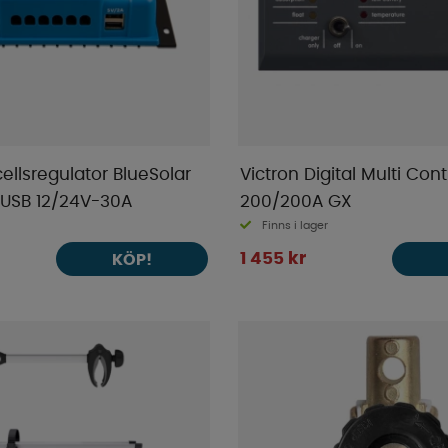
cellsregulator BlueSolar
Victron Digital Multi Cont
SB 12/24V-30A
200/200A GX
Finns i lager
1 455 kr
KÖP!