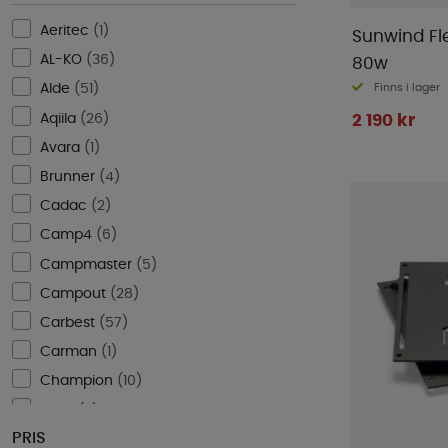
Aeritec
(
1
)
Sunwind Fl
AL-KO
(
36
)
80w
Finns i lager
Alde
(
51
)
Aqiila
(
26
)
2 190 kr
Avara
(
1
)
Brunner
(
4
)
Cadac
(
2
)
Camp4
(
6
)
Campmaster
(
5
)
Campout
(
28
)
Carbest
(
57
)
Carman
(
1
)
Champion
(
10
)
CTEK
(
2
)
PRIS
Diniwid
(
3
)