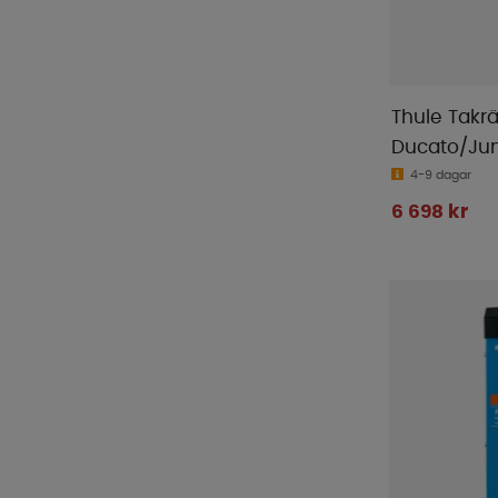
Italkero
(
1
)
Kampa
(
6
)
Knott
(
1
)
LTC
(
27
)
Thule Takr
Manta
(
21
)
Ducato/Ju
MaxxAir
(
9
)
4-9 dagar
MC Camping
(
2
)
6 698 kr
Mestic
(
5
)
Midland
(
6
)
Milenco
(
32
)
Mustang
(
1
)
Nordmax
(
21
)
Outwell
(
13
)
Piczo
(
1
)
Primus
(
1
)