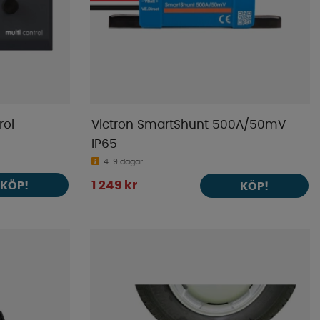
rol
Victron SmartShunt 500A/50mV
IP65
4-9 dagar
KÖP!
1 249 kr
KÖP!