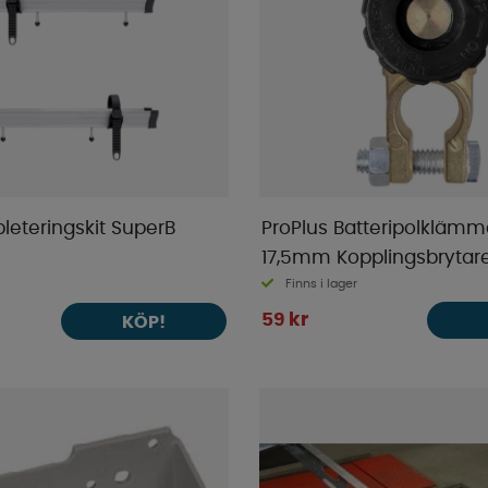
leteringskit SuperB
ProPlus Batteripolklämm
17,5mm Kopplingsbrytar
Finns i lager
59 kr
KÖP!