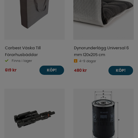
Carbest Väska Till
Dynorunderlägg Universal 6
Förarhusbäddar
mm 120x205 cm
Finns i lager
4-9 dagar
619 kr
480 kr
KÖP!
KÖP!