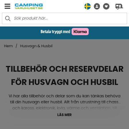
Hem
Husvagn & Husbil
TILLBEHÖR OCH RESERVDELAR
FÖR HUSVAGN OCH HUSBIL
Vi har alla tillbehör och delar som du kan tänkas behöva
till din husvagn eller husbil. Allt från utrustning till chassi
och kaross, elektronik, kyla, värme och ventilation, till
gasol, textilmattor, lås och beslag med mera. Ja, här
LÄS MER
hittar du både nivåklossar, stödhjul, kablar, eluttag, ac,
ventiler, mörkläggningsgardiner och mycket mycket