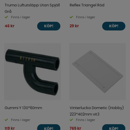
Truma Luftutsläpp Utan Spjäll
Reflex Triangel Röd
Grå
Finns i lager
Finns i lager
46 kr
29 kr
KÖP!
KÖP!
Gummi Y 130*60mm
Vinterlucka Dometic (Hobby)
223*402mm vit3
Finns i lager
Finns i lager
119 kr
765 kr
KÖP!
KÖP!