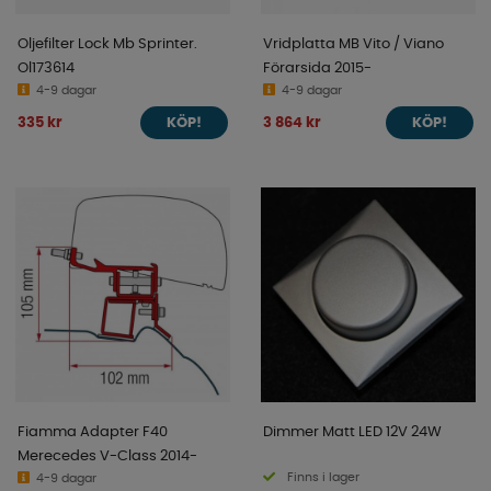
Oljefilter Lock Mb Sprinter.
Vridplatta MB Vito / Viano
Ol173614
Förarsida 2015-
4-9 dagar
4-9 dagar
335 kr
3 864 kr
KÖP!
KÖP!
Fiamma Adapter F40
Dimmer Matt LED 12V 24W
Merecedes V-Class 2014-
Finns i lager
4-9 dagar