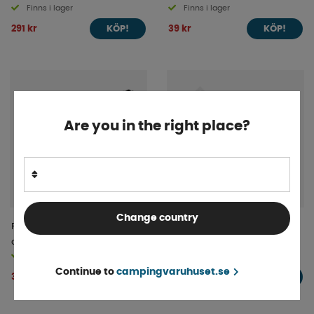
Finns i lager
Finns i lager
291 kr
39 kr
KÖP!
KÖP!
Are you in the right place?
Change country
ProPlus Anslutningskabel 150
Dometic Packning Till AC &
cm 230V Till 3xCEE
Ventilation
Finns i lager
Finns i lager
Continue to
campingvaruhuset.se
319 kr
1 359 kr
KÖP!
KÖP!