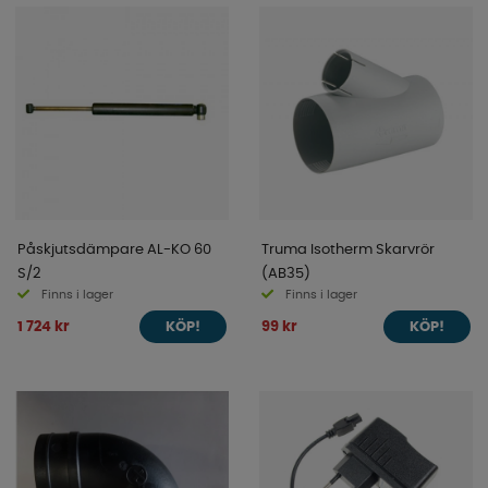
Påskjutsdämpare AL-KO 60
Truma Isotherm Skarvrör
S/2
(AB35)
Finns i lager
Finns i lager
1 724 kr
99 kr
KÖP!
KÖP!