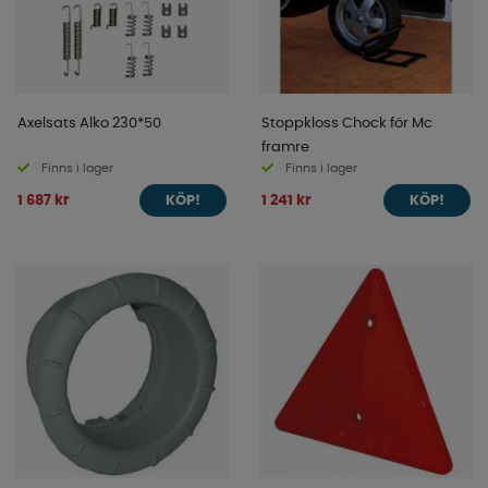
Axelsats Alko 230*50
Stoppkloss Chock för Mc
framre
Finns i lager
Finns i lager
1 687 kr
1 241 kr
KÖP!
KÖP!