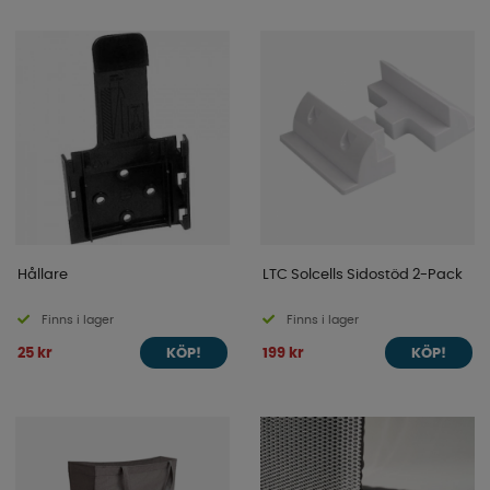
Hållare
LTC Solcells Sidostöd 2-Pack
Finns i lager
Finns i lager
25 kr
199 kr
KÖP!
KÖP!