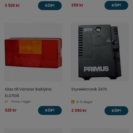
359 kr
3 526 kr
KÖP!
KÖP!
Glas till Vänster Baklykta
Styrelektronik 2470
EL07106
Finns i lager
4-9 dagar
329 kr
3 390 kr
KÖP!
KÖP!