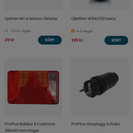
Splitter MC4 1xhona-2xhane
Oljefilter W940/62 Iveco
Finns i lager
4-9 dagar
39 kr
325 kr
KÖP!
KÖP!
ProPlus Bakljus 6 Funktions
ProPlus Hanplugg Schuko
218x140 mm Höger