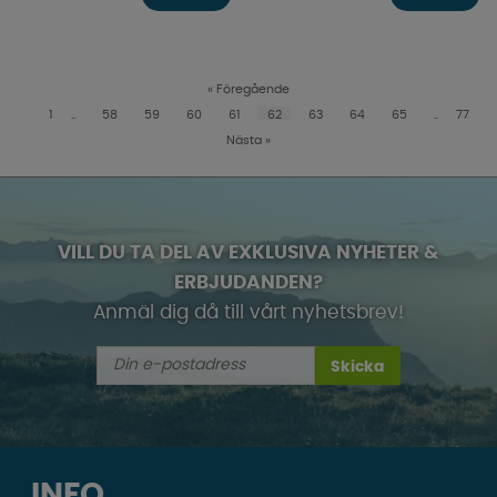
«
Föregående
1
..
58
59
60
61
62
63
64
65
..
77
Nästa
»
VILL DU TA DEL AV EXKLUSIVA NYHETER &
ERBJUDANDEN?
Anmäl dig då till vårt nyhetsbrev!
Skicka
INFO