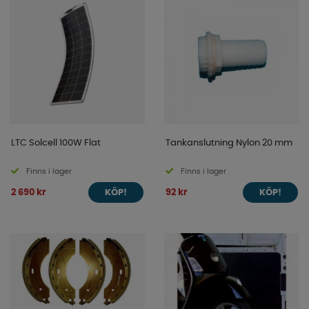
LTC Solcell 100W Flat
Tankanslutning Nylon 20 mm
Finns i lager
Finns i lager
2 690 kr
92 kr
KÖP!
KÖP!