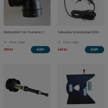
Rörböj BGC För Trumatic C
Teltonika Strömkabel 230V
Finns i lager
Finns i lager
199 kr
149 kr
KÖP!
KÖP!