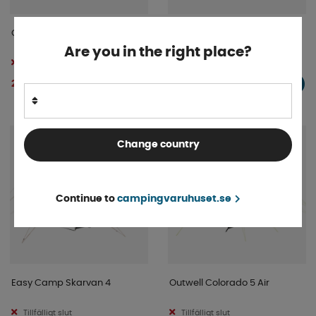
Outwell Boston 6 Air TC
Easy Camp Skarvan 6
Are you in the right place?
Tillfälligt slut
Tillfälligt slut
24 990 kr
4 995 kr
INFO
INFO
Change country
Continue to
campingvaruhuset.se
Easy Camp Skarvan 4
Outwell Colorado 5 Air
Tillfälligt slut
Tillfälligt slut