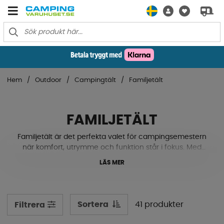
Hem
Outdoor
Campingtält
Familjetält
FAMILJETÄLT
Familjetält är det perfekta valet för campingsemestern
när komfort, utrymme och funktion står i fokus. Med
generösa sovutrymmen, rymliga allrum och smarta
LÄS MER
detaljer får hela familjen en bekväm vistelse oavsett om
ni campar en helg eller flera veckor.
Hos Campingvaruhuset hittar du familjetält från
Sortera
41 produkter
Filtrera
välkända varumärken som Kampa, Outwell, Dometic
och Easy Camp. Sortimentet innehåller allt från mindre