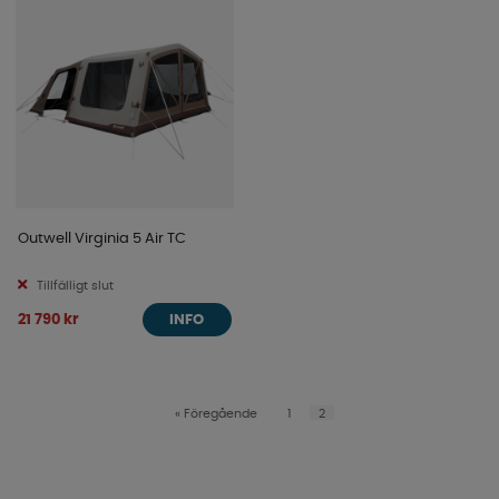
Outwell Virginia 5 Air TC
Tillfälligt slut
21 790 kr
INFO
«
Föregående
1
2