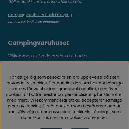
Gäller defekt vara, transportskada etc.
Campingvaruhuset Butik Enköping
Hitta till vår butik & se öppettider
Campingvaruhuset
Välkommen till Sveriges största utbud av
campingtillbehör för husvagn, husbil och van! Med över
50 års erfarenhet är vi din självklara partner för allt inom
camping och fritid.
För att ge dig som besökare en bra upplevelse på siten
Hos oss hittar du allt från reservdelar till smarta tillbehör
använder vi cookies. Det handlar dels om helt nödvändiga
cookies för webbsidans grundfunktionalitet, men även
som gör din campingupplevelse smidigare och roligare.
cookies för bättre prestanda, personalisering, funktionalitet
Vi erbjuder hög kvalitet och konkurrenskraftiga priser –
med mera. Vi rekommenderar att du accepterar samtliga
både online och i vår fysiska
butik i Enköping.
typer av cookies. Det är dock du som bestämmer och du
kan själv välja att anpassa dina cookie-inställningar som
Följ oss på Facebook och Instagram för inspiration,
du önskar.
Läs mer om cookies vi använder
.
nyheter och exklusiva erbjudanden. Campinglivet börjar