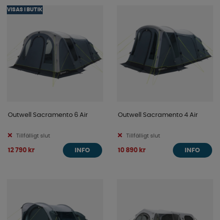
familjetält för 2 personer till stora modeller för 6
VISAS I BUTIK
personer eller fler.
Vi erbjuder familjetält med flera olika typer av stativ för
att passa olika önskemål och användningsområden. Välj
mellan lätta och stabila aluminiumstänger,
glasfiberstänger eller moderna luftstativ som ger snabb
uppsättning och hög komfort. Oavsett om du föredrar
ett traditionellt stativtält eller ett uppblåsbart lufttält
hittar du rätt alternativ hos oss.
Outwell Sacramento 6 Air
Outwell Sacramento 4 Air
Många av våra familjetält erbjuder ståhöjd, separata
sovkabiner, stora fönster och praktiska
Tillfälligt slut
Tillfälligt slut
förvaringslösningar som gör campinglivet både enklare
12 790 kr
10 890 kr
INFO
INFO
och bekvämare.
Utforska vårt sortiment av familjetält och hitta det tält
som passar din familj och nästa campingäventyr.