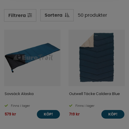
campingplatsen har vi lösningar som ger bättre
isolering, skönare sömn och en mer bekväm natt i
naturen från vår till höst.
Sortera
50 produkter
Filtrera
Sovsäck Alaska
Outwell Täcke Caldera Blue
Finns i lager
Finns i lager
579 kr
719 kr
KÖP!
KÖP!