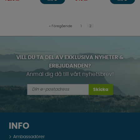
«
Föregående
1
2
VILL DU TA DEL AV EXKLUSIVA NYHETER &
ERBJUDANDEN?
Anmäl dig då till vårt nyhetsbrev!
Skicka
INFO
Ambassadörer