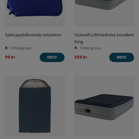
Självuppblåsande sittplatta
Outwell Luftmadrass Excellent
King
Tillfälligt slut
Tillfälligt slut
99 kr
935 kr
INFO
INFO