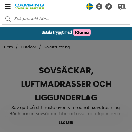
Hem
Outdoor
Sovutrustning
SOVSÄCKAR,
LUFTMADRASSER OCH
LIGGUNDERLAG
Sov gott på ditt nästa äventyr med rätt sovutrustning.
Här hittar du sovsäckar, luftmadrasser och liggunderlag
för camping, husbil, husvagn, tält och friluftsliv. Oavsett
LÄS MER
om du söker låg vikt för vandring eller extra komfort på