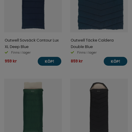
Outwell Sovsäck Contour Lux
Outwell Täcke Caldera
XL Deep Blue
Double Blue
Finns i lager
Finns i lager
959 kr
859 kr
KÖP!
KÖP!