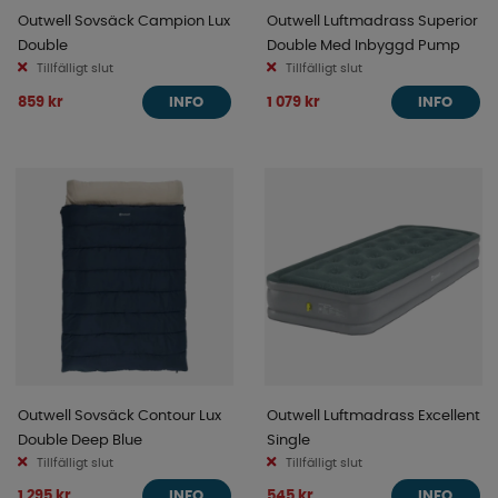
Outwell Sovsäck Campion Lux
Outwell Luftmadrass Superior
Double
Double Med Inbyggd Pump
Tillfälligt slut
Tillfälligt slut
859 kr
1 079 kr
INFO
INFO
Outwell Sovsäck Contour Lux
Outwell Luftmadrass Excellent
Double Deep Blue
Single
Tillfälligt slut
Tillfälligt slut
1 295 kr
545 kr
INFO
INFO