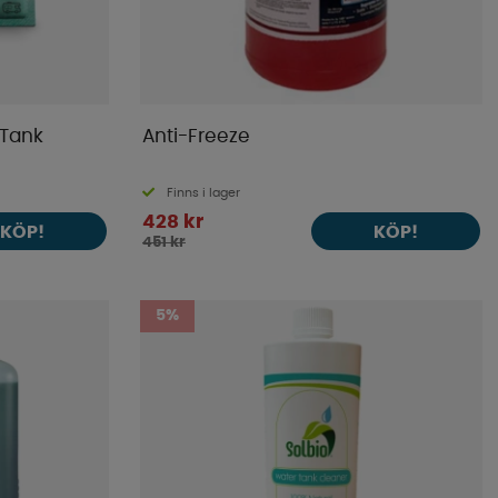
 Tank
Anti-Freeze
Finns i lager
428 kr
KÖP!
KÖP!
451 kr
5%