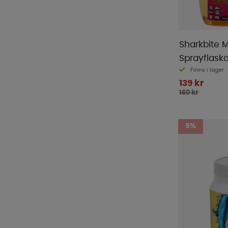
Sharkbite M
Sprayflask
Finns i lager
139 kr
160 kr
5%