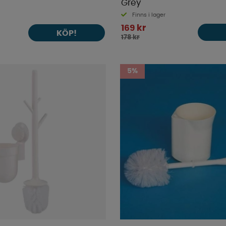
Grey
Finns i lager
169 kr
KÖP!
178 kr
5%