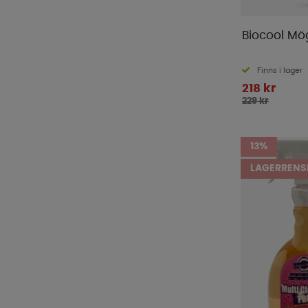
Biocool Mö
Finns i lager
218 kr
229 kr
13%
LAGERRENS