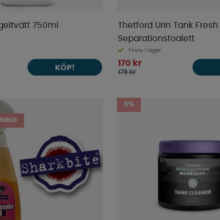
geltvätt 750ml
Thetford Urin Tank Fresh
Separationstoalett
Finns i lager
170 kr
KÖP!
179 kr
5%
NING