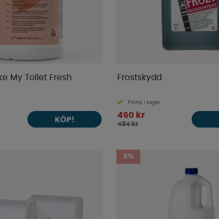
e My Toilet Fresh
Frostskydd
Finns i lager
460 kr
KÖP!
484 kr
5%