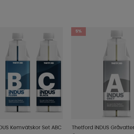
5%
NDUS Kemvätskor Set ABC
Thetford iNDUS Gråvatten