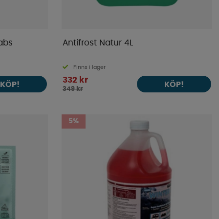
abs
Antifrost Natur 4L
Finns i lager
332 kr
KÖP!
KÖP!
349 kr
5%