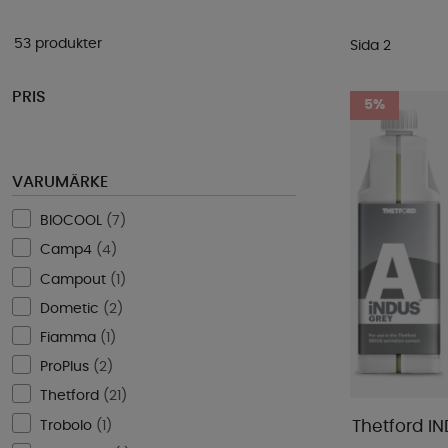
53 produkter
Sida 2
PRIS
5%
VARUMÄRKE
BIOCOOL
(
7
)
Camp4
(
4
)
Campout
(
1
)
Dometic
(
2
)
Fiamma
(
1
)
ProPlus
(
2
)
Thetford
(
21
)
Trobolo
(
1
)
Thetford I