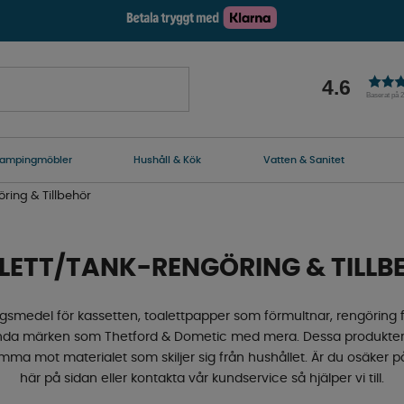
4.6
Baserat på 
ampingmöbler
Hushåll & Kök
Vatten & Sanitet
ring & Tillbehör
LETT/TANK-RENGÖRING & TILLB
gsmedel för kassetten, toalettpapper som förmultnar, rengöring f
nda märken som Thetford & Dometic med mera. Dessa produkter är s
a mot materialet som skiljer sig från hushållet. Är du osäker på 
här på sidan eller kontakta vår kundservice så hjälper vi till.