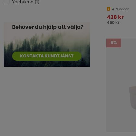
Yachticon
(
1
)
4-9 dagar
428 kr
450 kr
Behöver du hjälp att välja?
5%
KONTAKTA KUNDTJÄNST