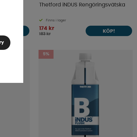
re
Thetford iNDUS Rengöringsvätska
Finns i lager
174 kr
KÖP!
KÖP!
183 kr
ry
5%