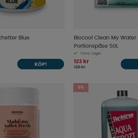
etter Blue
Biocool Clean My Water
Portionspåse 50L
Finns i lager
123 kr
KÖP!
129 kr
5%