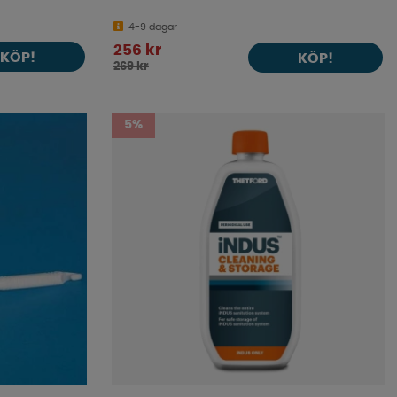
4-9 dagar
256 kr
KÖP!
KÖP!
269 kr
5%