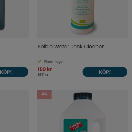
Solbio Water Tank Cleaner
Finns i lager
159 kr
KÖP!
KÖP!
167 kr
4%