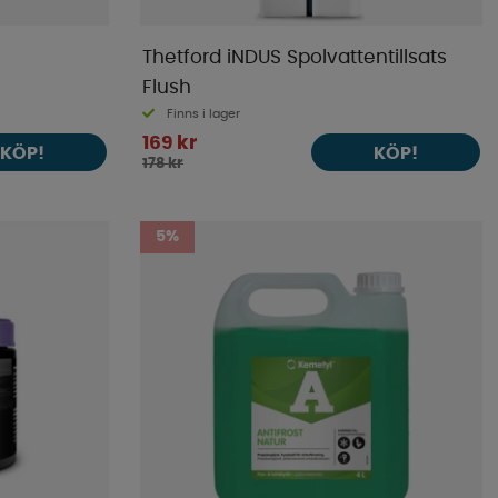
Thetford iNDUS Spolvattentillsats
Flush
Finns i lager
169 kr
KÖP!
KÖP!
178 kr
5%