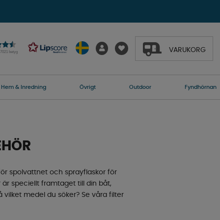
VARUKORG
27021 betyg
Hem & Inredning
Övrigt
Outdoor
Fyndhörnan
EHÖR
ör spolvattnet och sprayflaskor för
peciellt framtaget till din båt,
vilket medel du söker? Se våra filter