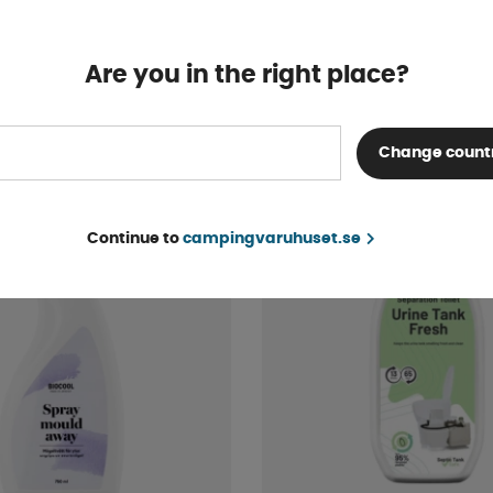
lettborste Sugkopp
Toalettborste med hålla
Are you in the right place?
Finns i lager
123 kr
KÖP!
129 kr
Change count
5%
Continue to
campingvaruhuset.se