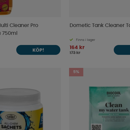
ulti Cleaner Pro
Dometic Tank Cleaner T
a 750ml
Finns i lager
164 kr
KÖP!
173 kr
5%