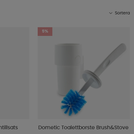
Sortera
Mest populära
5%
Butikens favoriter
Namn A-Ö
Namn Ö-A
Lägsta pris
Högsta pris
Varumärke
Publiceringsdatum
tillsats
Dometic Toalettborste Brush&Stove