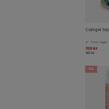
Camp4 Sach
Finns i lager
159 kr
167 kr
5%