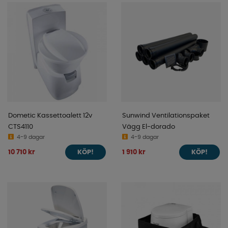
Dometic Kassettoalett 12v
Sunwind Ventilationspaket
CTS4110
Vägg El-dorado
4-9 dagar
4-9 dagar
10 710 kr
1 910 kr
KÖP!
KÖP!