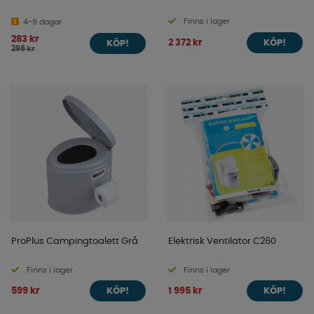
Finns i lager
4-9 dagar
283 kr
2 372 kr
KÖP!
KÖP!
298 kr
ProPlus Campingtoalett Grå
Elektrisk Ventilator C260
Finns i lager
Finns i lager
599 kr
1 995 kr
KÖP!
KÖP!