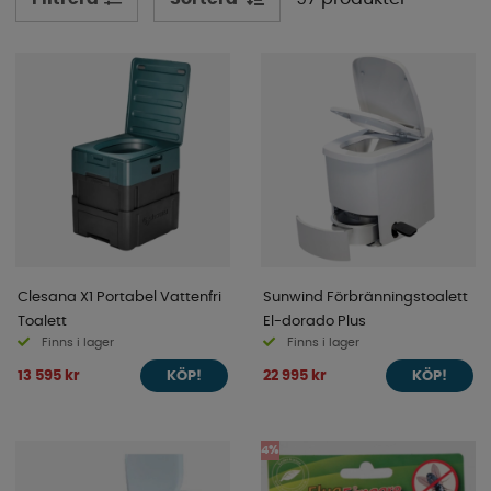
Clesana X1 Portabel Vattenfri
Sunwind Förbränningstoalett
Toalett
El-dorado Plus
Finns i lager
Finns i lager
13 595 kr
22 995 kr
KÖP!
KÖP!
4%