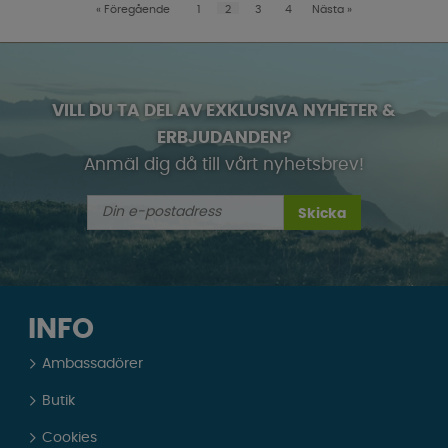
«
Föregående
1
2
3
4
Nästa
»
VILL DU TA DEL AV EXKLUSIVA NYHETER &
ERBJUDANDEN?
Anmäl dig då till vårt nyhetsbrev!
Skicka
INFO
Ambassadörer
Butik
Cookies