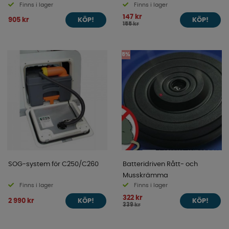
Finns i lager
Finns i lager
147 kr
905 kr
KÖP!
KÖP!
155 kr
5%
SOG-system för C250/C260
Batteridriven Rått- och
Musskrämma
Finns i lager
Finns i lager
322 kr
2 990 kr
KÖP!
KÖP!
339 kr