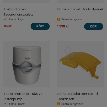
Thetford Påsar
Dometic Toalett Kontrollpanel
Separationstoalett
Finns i lager
Beställningsvara
85 kr
1 598 kr
KÖP!
KÖP!
Toalett Porta Potti 565 Vit
Dometic Lucka Dörr Slid Till
Pistonpump
Toakassett
Finns i lager
Beställningsvara