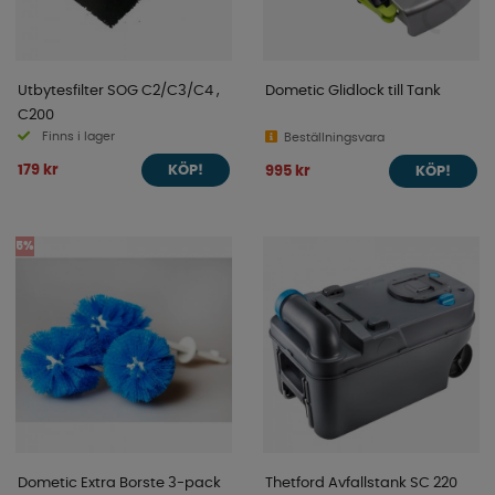
Utbytesfilter SOG C2/C3/C4 ,
Dometic Glidlock till Tank
C200
Finns i lager
Beställningsvara
179 kr
995 kr
KÖP!
KÖP!
5%
Dometic Extra Borste 3-pack
Thetford Avfallstank SC 220