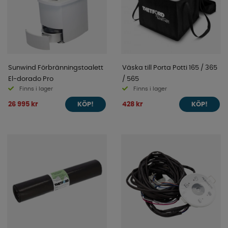
Sunwind Förbränningstoalett
Väska till Porta Potti 165 / 365
El-dorado Pro
/ 565
Finns i lager
Finns i lager
26 995 kr
428 kr
KÖP!
KÖP!