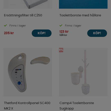
Ersättningsfilter till C250
Toalettborste med hållare
Finns i lager
Finns i lager
123 kr
235 kr
KÖP!
KÖP!
129 kr
5%
Thetford Kontrollpanel SC400
Camp4 Toalettborste
MK2 X
Sugkopp