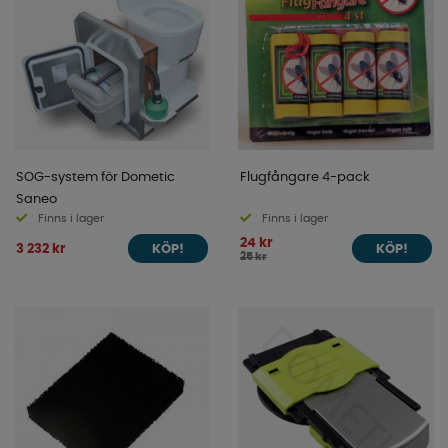
SOG-system för Dometic
Flugfångare 4-pack
Saneo
Finns i lager
Finns i lager
24 kr
3 232 kr
KÖP!
KÖP!
25 kr