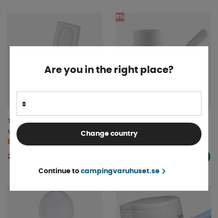
5%
Are you in the right place?
Trobolo Portabel Toalett
Dometic Toalettborste
Wandago
Brush&Stove
Change country
4-9 dagar
4-9 dagar
256 kr
2 344 kr
KÖP!
KÖP!
269 kr
Continue to
campingvaruhuset.se