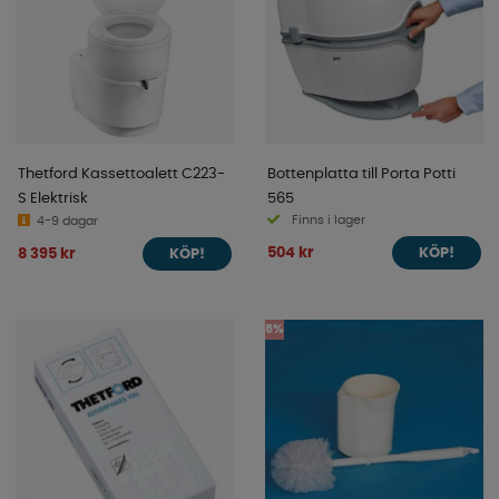
Thetford Kassettoalett C223-
Bottenplatta till Porta Potti
S Elektrisk
565
Finns i lager
4-9 dagar
504 kr
8 395 kr
KÖP!
KÖP!
5%