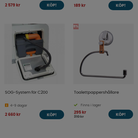
2 579 kr
189 kr
KÖP!
KÖP!
5%
SOG-System för C200
Toalettpappershållare
Finns i lager
4-9 dagar
295 kr
2 660 kr
KÖP!
KÖP!
310 kr