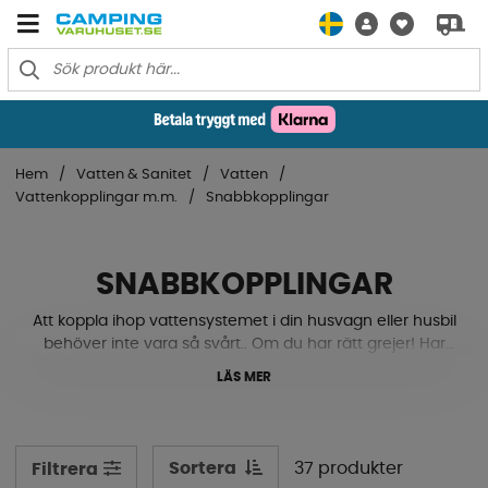
Hem
Vatten & Sanitet
Vatten
Vattenkopplingar m.m.
Snabbkopplingar
SNABBKOPPLINGAR
Att koppla ihop vattensystemet i din husvagn eller husbil
behöver inte vara så svårt.. Om du har rätt grejer! Har
ditt fordon lite kraftigare styva vattenslangar som inte
LÄS MER
kan placeras enligt dina planer kan du behöva
snabbkopplingar som hjälper till att förenkla den
processen. Se våra uniquick-kopplingar i olika
dimensioner och former. Här hittar du övergångar, t-
Sortera
37 produkter
Filtrera
kopplingar, vinkelkopplingar, skarvkopplingar, y-