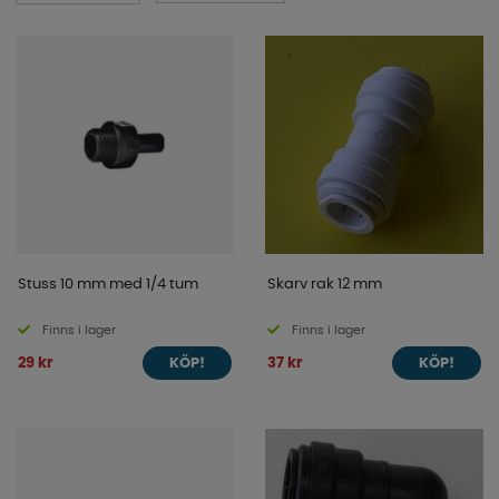
kopplingar med mera. Leta runt här nere!
Stuss 10 mm med 1/4 tum
Skarv rak 12 mm
Finns i lager
Finns i lager
29 kr
37 kr
KÖP!
KÖP!