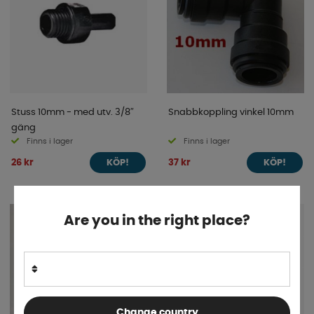
Stuss 10mm - med utv. 3/8″
Snabbkoppling vinkel 10mm
gäng
Finns i lager
Finns i lager
26 kr
37 kr
KÖP!
KÖP!
Are you in the right place?
Change country