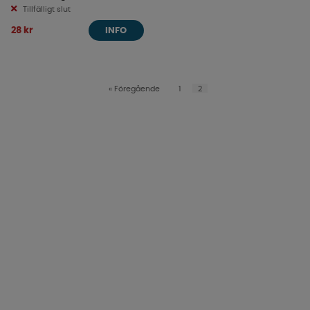
Tillfälligt slut
28 kr
INFO
«
Föregående
1
2