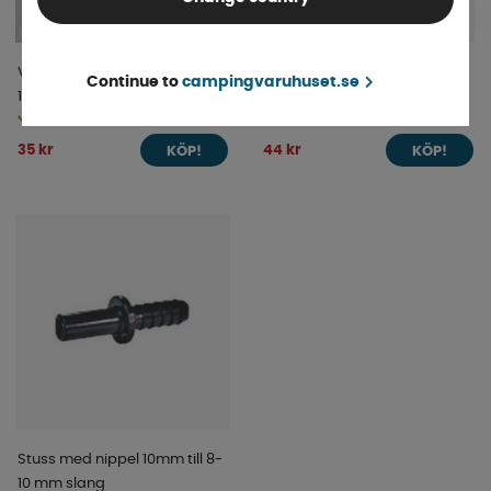
Vinkelkoppling med stuss
Snabbkoppling vinkel 12 mm
Continue to
campingvaruhuset.se
10mm - slang 10mm
JG
Finns i lager
Finns i lager
35 kr
44 kr
KÖP!
KÖP!
Stuss med nippel 10mm till 8-
10 mm slang