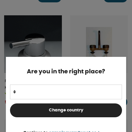
Are you in the right place?
Reich Blandare Trend A
Novo dubbelkran brun
Kallvatten Uniquick
Finns i lager
Finns i lager
503 kr
319 kr
KÖP!
KÖP!
Change country