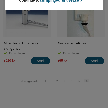
Continue to
campingvaruhuset.se
Mixer Trend E Engrepp
Novo vit enkelkran
slangansl.
Finns i lager
Finns i lager
1 220 kr
195 kr
KÖP!
KÖP!
«
Föregående
1
..
2
3
4
5
6