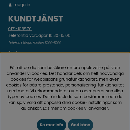
Logga in
KUNDTJÄNST
0171-105570
Telefontid vardagar 10:30-15:00
Telefon stängd mellan 12:00-13:00
Skicka e-post
Vi svarar alltid inom 24 h på vardagar.
För att ge dig som besökare en bra upplevelse på siten
Registrera din retur
använder vi cookies. Det handlar dels om helt nödvändiga
cookies för webbsidans grundfunktionalitet, men även
Gäller ångrat köp & felbeställning.
cookies för bättre prestanda, personalisering, funktionalitet
med mera. Vi rekommenderar att du accepterar samtliga
Registrera din reklamation
typer av cookies. Det är dock du som bestämmer och du
Gäller defekt vara, transportskada etc.
kan själv välja att anpassa dina cookie-inställningar som
du önskar.
Läs mer om cookies vi använder
.
Campingvaruhuset Butik Enköping
Hitta till vår butik & se öppettider
Se mer info
Godkänn