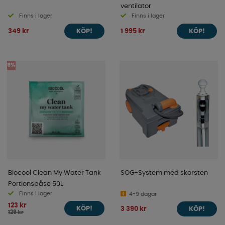
ventilator
Finns i lager
Finns i lager
349 kr
1 995 kr
KÖP!
KÖP!
5%
Biocool Clean My Water Tank
SOG-System med skorsten
Portionspåse 50L
Finns i lager
4-9 dagar
123 kr
3 390 kr
KÖP!
KÖP!
129 kr