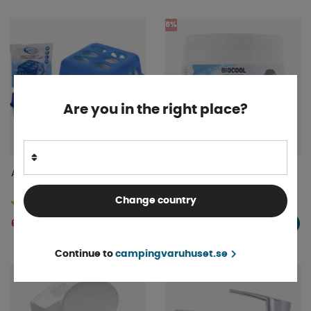
5%
Are you in the right place?
Avfuktare
Biocool Purify My Driniking
Water Granulat
Change country
Finns i lager
Finns i lager
419 kr
69 kr
KÖP!
KÖP!
441 kr
Continue to
campingvaruhuset.se