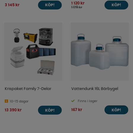
1 120 kr
3 145 kr
KÖP!
KÖP!
1 179 kr
Krispaket Family 7-Delar
Vattendunk 16L Bärbygel
Finns i lager
10-15 dagar
167 kr
13 390 kr
KÖP!
KÖP!