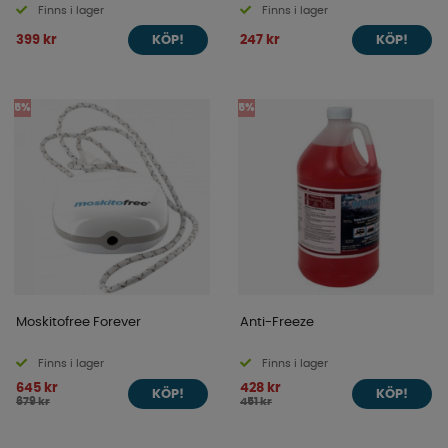
Finns i lager
Finns i lager
Tank
399 kr
247 kr
KÖP!
KÖP!
5%
5%
Moskitofree Forever
Anti-Freeze
Finns i lager
Finns i lager
645 kr
428 kr
KÖP!
KÖP!
679 kr
451 kr