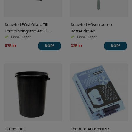
Sunwind Påshållare Till
Sunwind Hävertpump
Förbränningstoalett El-
Batteridriven
Finns i lager
Finns i lager
dorado
575 kr
329 kr
KÖP!
KÖP!
Tunna 100L
Thetford Automatisk