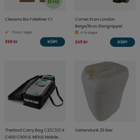
Clesana Bio Folieliner C1
Comet Kran London
Beige/Brun Slangnippel
Finns i lager
4-9 dagar
369 kr
249 kr
KÖP!
KÖP!
Thetford Carry Bag C2/C3/C4
Vattendunk 25 liter
C400 C500 & iNDUS Mobile