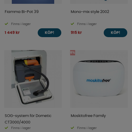
Fiamma Bi-Pot 39
Mono-mix style 2002
Finns i lager
Finns i lager
1 449 kr
915 kr
KÖP!
KÖP!
5%
SOG-system för Dometic
Moskitofree Family
CT3000/4000
Finns i lager
Finns i lager