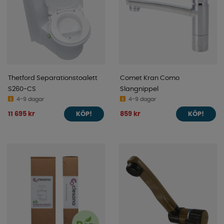
Thetford Separationstoalett
Comet Kran Como
S260-CS
Slangnippel
4-9 dagar
4-9 dagar
11 695 kr
859 kr
KÖP!
KÖP!