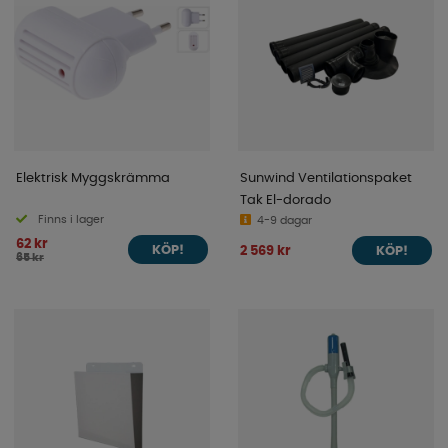
Elektrisk Myggskrämma
Sunwind Ventilationspaket
Tak El-dorado
Finns i lager
4-9 dagar
62 kr
2 569 kr
KÖP!
KÖP!
65 kr