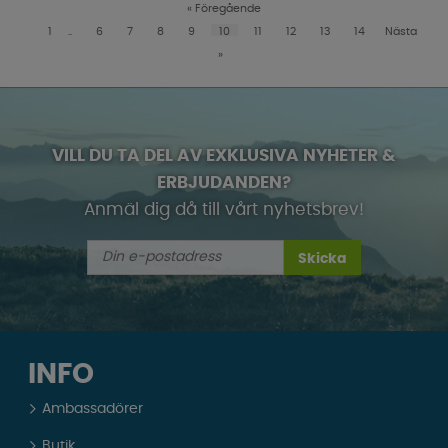
«
Föregående
1
..
6
7
8
9
10
11
12
13
14
Nästa
»
VILL DU TA DEL AV EXKLUSIVA NYHETER &
ERBJUDANDEN?
Anmäl dig då till vårt nyhetsbrev!
Skicka
INFO
Ambassadörer
Butik