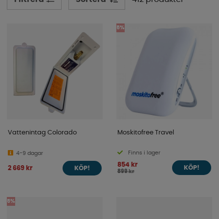
avloppstankar, vattenkopplingar, vattenslangar,
vattendunkar, dränkpumpar och mycket mer! Se vårt
stora sortiment här nedanför!
5%
Vattenintag Colorado
Moskitofree Travel
Finns i lager
4-9 dagar
854 kr
2 669 kr
KÖP!
KÖP!
899 kr
5%