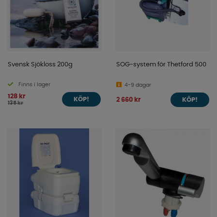
Svensk Sjökloss 200g
SOG-system för Thetford 500
Finns i lager
4-9 dagar
128 kr
2 660 kr
KÖP!
KÖP!
135 kr