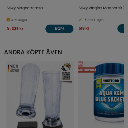
Silwy Magnetremsa
Silwy Vinglas Magnetisk 2
Finns i lager
4-9 dagar
518 kr
fr. 339 kr
KÖP!
ANDRA KÖPTE ÄVEN
5%
SUPERPRIS!