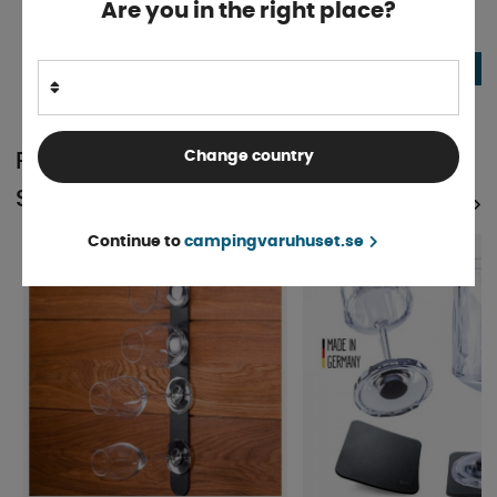
Are you in the right place?
Pack
Finns i lager
Finns i lager
529 kr
519 kr
KÖP!
Change country
POPULÄRT INOM
SAMMA KATEGORI
SE ALLA PRODUKTER
Continue to
campingvaruhuset.se