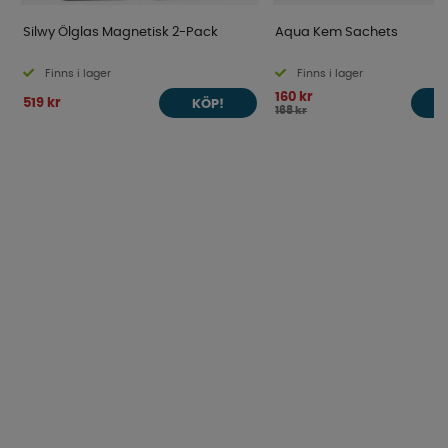
Silwy Ölglas Magnetisk 2-Pack
Aqua Kem Sachets
Finns i lager
Finns i lager
160 kr
519 kr
KÖP!
168 kr