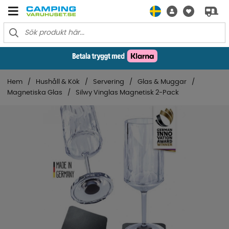
Hem
Hushåll & Kök
Servering
Glas & Muggar
Magnetiska Glas
Silwy Vinglas Magnetisk 2-Pack