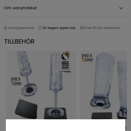
Om varumärket
Kunnig personal
30 dagars öppet köp
Över 50 års erfarenhet
TILLBEHÖR
Silwy Proseccoglas Magnetisk 2-
Silwy Ölglas Magnetisk 2-