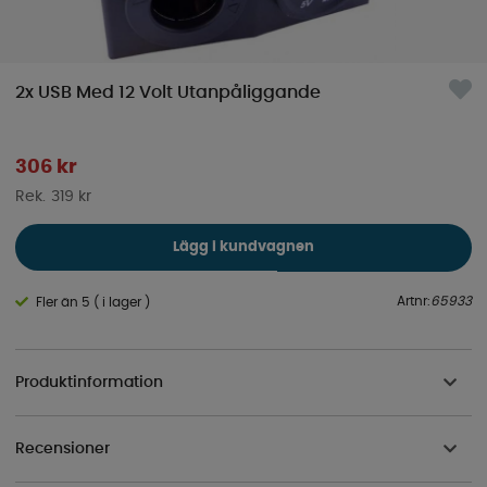
2x USB Med 12 Volt Utanpåliggande
306
kr
319 kr
Lägg i kundvagnen
Artnr:
65933
Fler än 5 ( i lager )
Produktinformation
Recensioner