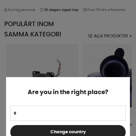
Kunnig personal
30 dagars öppet köp
Över 50 års erfarenhet
POPULÄRT INOM
SAMMA KATEGORI
SE ALLA PRODUKTER
Are you in the right place?
Inprojal Vägguttag USB-C/A Svart
2x USB Med 12 Volt Utanpå
Change country