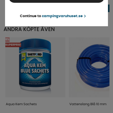
Finns i lager
Beställningsvara
306 kr
525 kr
KÖP!
Continue to
campingvaruhuset.se
ANDRA KÖPTE ÄVEN
5%
SUPERPRIS!
Aqua Kem Sachets
Vattenslang Blå 10 mm