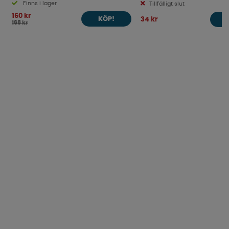
Finns i lager
Tillfälligt slut
160 kr
34 kr
KÖP!
168 kr