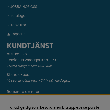
JOBBA HOS OSS
Kataloger
Köpvillkor
Logga in
KUNDTJÄNST
0171-105570
Telefontid vardagar 10:30-15:00
Telefon stängd mellan 12:00-13:00
Skicka e-post
Vi svarar alltid inom 24 h på vardagar.
Registrera din retur
Gäller ångrat köp & felbeställning.
För att ge dig som besökare en bra upplevelse på siten
Registrera din reklamation