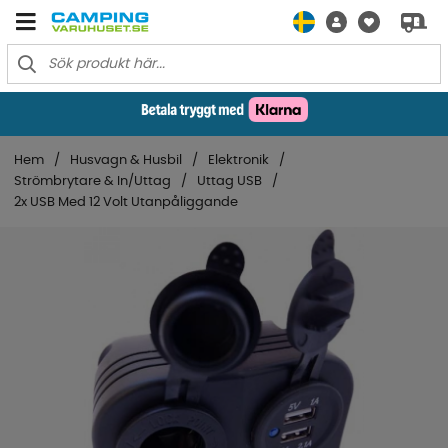
Hem
Husvagn & Husbil
Elektronik
Strömbrytare & In/Uttag
Uttag USB
2x USB Med 12 Volt Utanpåliggande