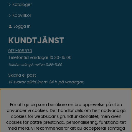
Kataloger
Köpvillkor
Logga in
KUNDTJÄNST
0171-105570
Telefontid vardagar 10:30-15:00
Telefon stängd mellan 12:00-13:00
Skicka e-post
Vi svarar alltid inom 24 h på vardagar.
Registrera din retur
Gäller ångrat köp & felbeställning.
För att ge dig som besökare en bra upplevelse på siten
använder vi cookies. Det handlar dels om helt nödvändiga
Registrera din reklamation
cookies för webbsidans grundfunktionalitet, men även
cookies för bättre prestanda, personalisering, funktionalitet
Gäller defekt vara, transportskada etc.
med mera. Vi rekommenderar att du accepterar samtliga