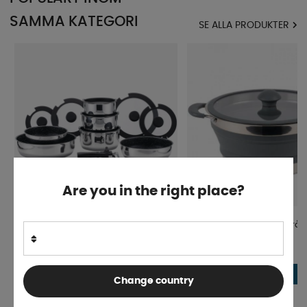
SAMMA KATEGORI
SE ALLA PRODUKTER
Are you in the right place?
Royal Camping Kastrullset 8-delar
Kastrull Silicon Vikbar Grå
Finns i lager
Finns i lager
679 kr
fr. 344 kr
KÖP!
Change country