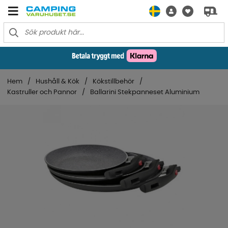
Hem
Hushåll & Kök
Kökstillbehör
Kastruller och Pannor
Ballarini Stekpanneset Aluminium