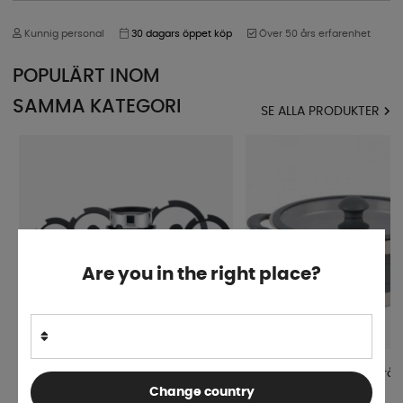
Kunnig personal
30 dagars öppet köp
Över 50 års erfarenhet
POPULÄRT INOM
SAMMA KATEGORI
SE ALLA PRODUKTER
Are you in the right place?
Royal Camping Kastrullset 8-delar
Kastrull Silicon Vikbar Grå
Change country