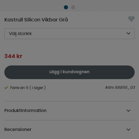
Kastrull Silicon Vikbar Grå
Välj storlek
344
kr
Lägg i kundvagnen
Artnr:
68856_03
Färre än 5 ( i lager )
Produktinformation
Recensioner