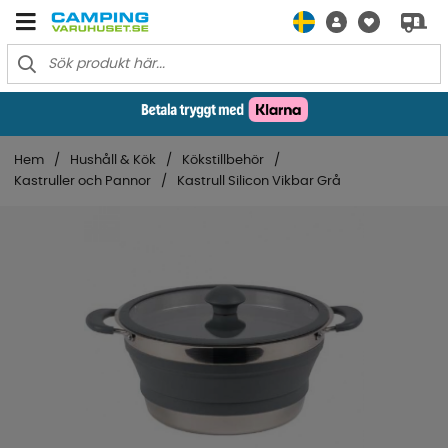
Hem
Hushåll & Kök
Kökstillbehör
Kastruller och Pannor
Kastrull Silicon Vikbar Grå