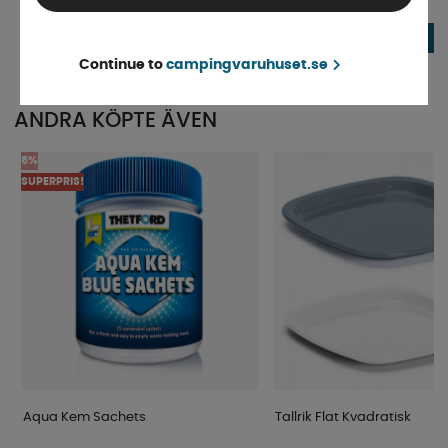
Finns i lager
Finns i lager
679 kr
fr. 344 kr
KÖP!
Continue to
campingvaruhuset.se
ANDRA KÖPTE ÄVEN
5%
SUPERPRIS!
Aqua Kem Sachets
Tallrik Flat Kvadratisk