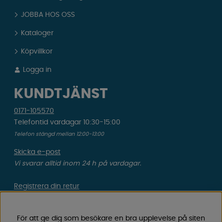
JOBBA HOS OSS
Kataloger
Köpvillkor
Logga in
KUNDTJÄNST
0171-105570
Telefontid vardagar 10:30-15:00
Telefon stängd mellan 12:00-13:00
Skicka e-post
Vi svarar alltid inom 24 h på vardagar.
Registrera din retur
Gäller ångrat köp & felbeställning.
För att ge dig som besökare en bra upplevelse på siten
Registrera din reklamation