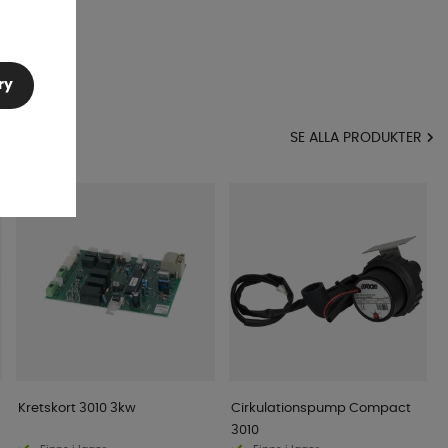
ry
MA
SE ALLA PRODUKTER
Kretskort 3010 3kw
Cirkulationspump Compact
3010