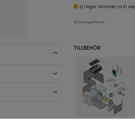
Ej i lager. Normalt ca 10 da
Kunnig personal
TILLBEHÖR
Reservdelar Alde Compact
3010