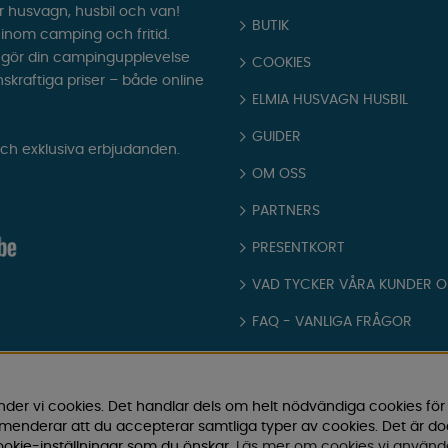
r husvagn, husbil och van!
BUTIK
t inom camping och fritid.
som gör din campingupplevelse
COOKIES
nskraftiga priser – både online
ELMIA HUSVAGN HUSBIL
GUIDER
och exklusiva erbjudanden.
OM OSS
PARTNERS
PRESENTKORT
VAD TYCKER VÅRA KUNDER 
FAQ - VANLIGA FRÅGOR
JOBBA HOS OSS
KATALOGER
nder vi cookies. Det handlar dels om helt nödvändiga cookies för
ommenderar att du accepterar samtliga typer av cookies. Det är d
KÖPVILLKOR
okie-inställningar som du önskar.
Läs mer om cookies vi använd