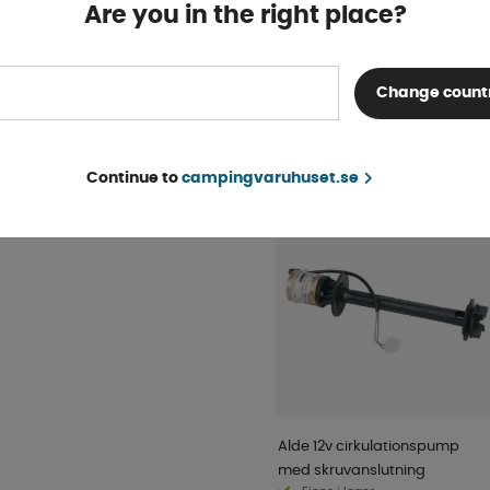
Beställningsvara
Are you in the right place?
KÖP!
25 kr
Change count
POPULÄRT INOM SAM
KATEGORI
Continue to
campingvaruhuset.se
Alde 12v cirkulationspump
med skruvanslutning