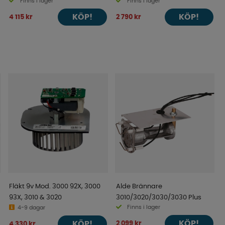
Finns i lager
Finns i lager
KÖP!
KÖP!
4 115 kr
2 790 kr
Fläkt 9v Mod. 3000 92X, 3000
Alde Brännare
93X, 3010 & 3020
3010/3020/3030/3030 Plus
Finns i lager
4-9 dagar
KÖP!
2 099 kr
KÖP!
4 330 kr