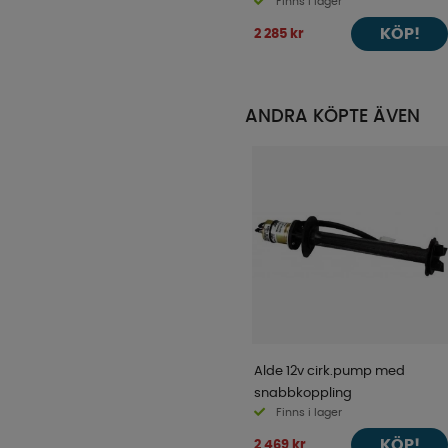
Finns i lager
KÖP!
2 285 kr
ANDRA KÖPTE ÄVEN
Alde 12v cirk.pump med
snabbkoppling
Finns i lager
KÖP!
2 469 kr