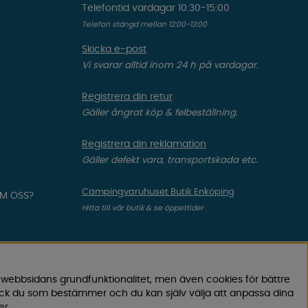
Telefontid vardagar 10:30-15:00
Telefon stängd mellan 12:00-13:00
Skicka e-post
Vi svarar alltid inom 24 h på vardagar.
Registrera din retur
Gäller ångrat köp & felbeställning.
Registrera din reklamation
Gäller defekt vara, transportskada etc.
Campingvaruhuset Butik Enköping
OM OSS?
Hitta till vår butik & se öppettider
 webbsidans grundfunktionalitet, men även cookies för bättre
ock du som bestämmer och du kan själv välja att anpassa dina
er
.