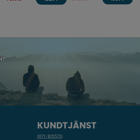
N?
KUNDTJÄNST
0171-105570