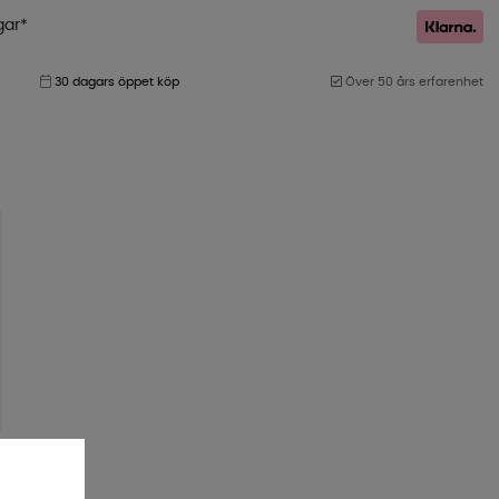
gar*
30 dagars öppet köp
Över 50 års erfarenhet