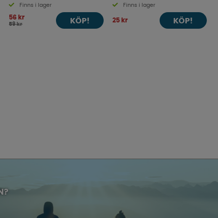
Finns i lager
Finns i lager
56 kr
KÖP!
KÖP!
25 kr
59 kr
N?