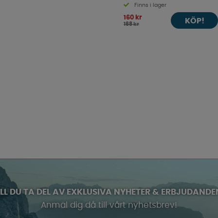
Finns i lager
160 kr
KÖP!
168 kr
ILL DU TA DEL AV EXKLUSIVA NYHETER & ERBJUDANDE
Anmäl dig då till vårt nyhetsbrev!