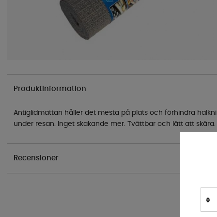
Produktinformation
Antiglidmattan håller det mesta på plats och förhindra halkn
under resan. Inget skakande mer. Tvättbar och lätt att skära. 
Recensioner