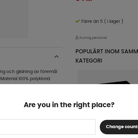
Färre än 5 ( i lager )
Kunnig personal
POPULÄRT INOM SAM
KATEGORI
ing och glidning av föremål
Material 100% polyklorid.
Are you in the right place?
Change count