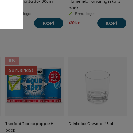
Antihalkmatta 30x100cm
Flamefield Förvaringsskål 3-
pack
Finns i lager
Finns i lager
KÖP!
KÖP!
25 kr
129 kr
5%
SUPERPRIS!
Thetford Toalettpapper 6-
Drinkglas Chrystal 25 cl
pack