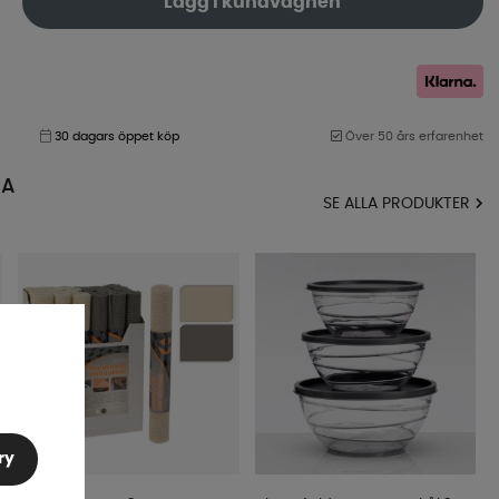
Lägg i kundvagnen
30 dagars öppet köp
Över 50 års erfarenhet
MA
SE ALLA PRODUKTER
ry