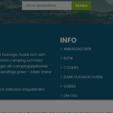
Skicka
INFO
AMBASSADÖRER
r husvagn, husbil och van!
BUTIK
t inom camping och fritid.
som gör din campingupplevelse
COOKIES
nskraftiga priser – både online
ELMIA HUSVAGN HUSBIL
GUIDER
och exklusiva erbjudanden.
OM OSS
PARTNERS