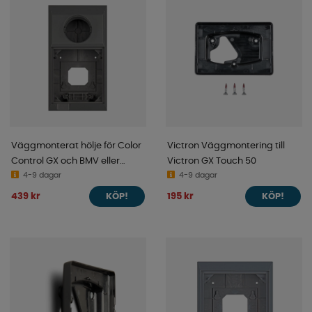
Väggmonterat hölje för Color
Victron Väggmontering till
Control GX och BMV eller
Victron GX Touch 50
MPPT
4-9 dagar
4-9 dagar
439 kr
195 kr
KÖP!
KÖP!