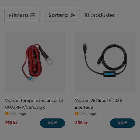
display ger enkel åtkomst och översikt, medan säkringar
och hållare skyddar systemet mot överlast och skador.
Sortera
18 produkter
Filtrera
Victron Temperatursensor till
Victron VE.Direct till USB
QUA/PMP/Venus GX
interface
4-9 dagar
4-9 dagar
259 kr
359 kr
KÖP!
KÖP!