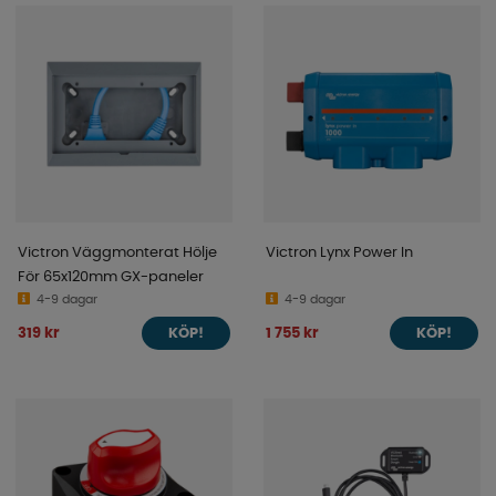
Victron Väggmonterat Hölje
Victron Lynx Power In
För 65x120mm GX-paneler
4-9 dagar
4-9 dagar
319 kr
1 755 kr
KÖP!
KÖP!