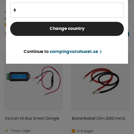
Victron Temperatursensor till
Victron Säkringshållare till
BMV-702/712
MEGA Säkringar
4-9 dagar
4-9 dagar
Change country
389 kr
145 kr
KÖP!
KÖP!
Continue to
campingvaruhuset.se
Victron VE.Bus Smart Dongle
Batterikabel 1,5m 2x50 mm2
Finns i lager
4-9 dagar