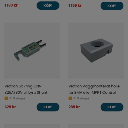
1 169 kr
1 159 kr
KÖP!
KÖP!
Victron Säkring CNN
Victron Väggmonterat hölje
325A/80V till Lynx Shunt
för BMV eller MPPT Control
4-9 dagar
4-9 dagar
629 kr
289 kr
KÖP!
KÖP!