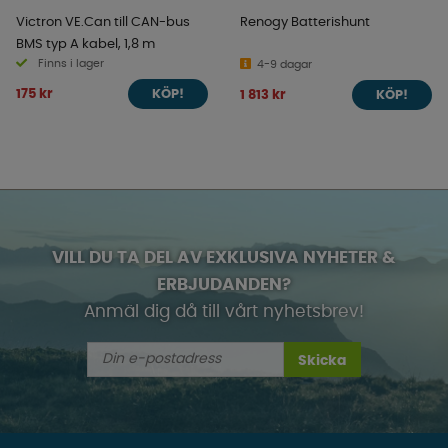
Victron VE.Can till CAN-bus
Renogy Batterishunt
BMS typ A kabel, 1,8 m
Finns i lager
4-9 dagar
175 kr
1 813 kr
KÖP!
KÖP!
VILL DU TA DEL AV EXKLUSIVA NYHETER &
ERBJUDANDEN?
Anmäl dig då till vårt nyhetsbrev!
Skicka