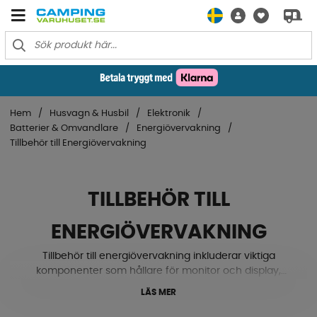
Hem
Husvagn & Husbil
Elektronik
Batterier & Omvandlare
Energiövervakning
Tillbehör till Energiövervakning
TILLBEHÖR TILL
ENERGIÖVERVAKNING
Tillbehör till energiövervakning inkluderar viktiga
komponenter som hållare för monitor och display,
säkringar, säkringshållare och skyddshöljen. Dessa
LÄS MER
tillbehör säkerställer en säker och smidig installation av
ditt energiövervakningssystem. Hållare för monitor och