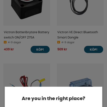
Victron Batteribrytare Battery
Victron VE.Direct Bluetooth
switch ON/OFF 275A
Smart Dongle
4-9 dagar
4-9 dagar
439 kr
509 kr
KÖP!
KÖP!
Are you in the right place?