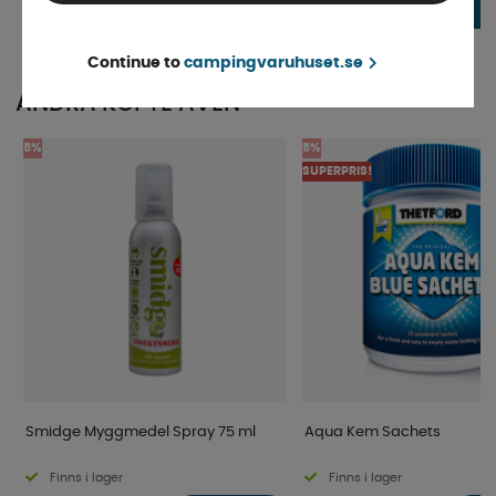
349 kr
1 190 kr
KÖP!
Continue to
campingvaruhuset.se
ANDRA KÖPTE ÄVEN
5%
5%
SUPERPRIS!
Smidge Myggmedel Spray 75 ml
Aqua Kem Sachets
Finns i lager
Finns i lager