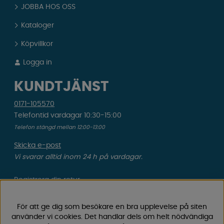
JOBBA HOS OSS
Kataloger
Köpvillkor
Logga in
KUNDTJÄNST
0171-105570
Telefontid vardagar 10:30-15:00
Telefon stängd mellan 12:00-13:00
Skicka e-post
Vi svarar alltid inom 24 h på vardagar.
Registrera din retur
Gäller ångrat köp & felbeställning.
För att ge dig som besökare en bra upplevelse på siten
Registrera din reklamation
använder vi cookies. Det handlar dels om helt nödvändiga