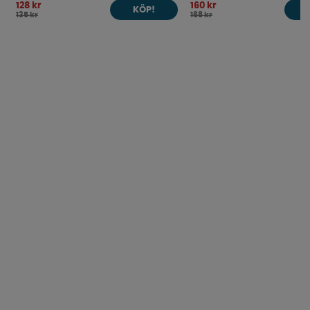
128 kr
160 kr
KÖP!
135 kr
168 kr