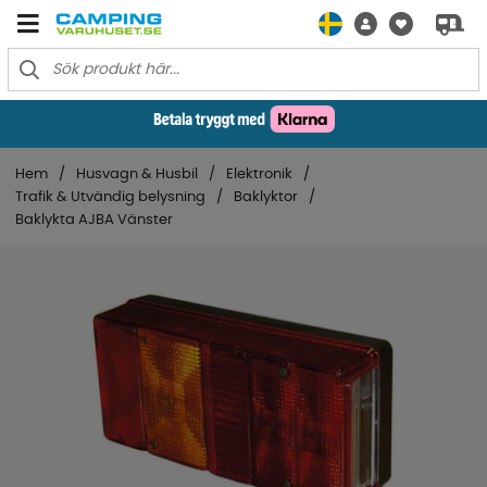
Hem
Husvagn & Husbil
Elektronik
Trafik & Utvändig belysning
Baklyktor
Baklykta AJBA Vänster