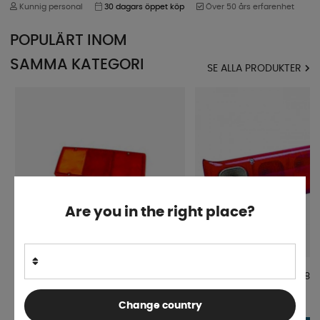
Kunnig personal
30 dagars öppet köp
Över 50 års erfarenhet
POPULÄRT INOM
SAMMA KATEGORI
SE ALLA PRODUKTER
Are you in the right place?
Reservglas till Trekammarlykta
Bakbelysning Jokon E1 785
TALMU
Change country
Finns i lager
4-9 dagar