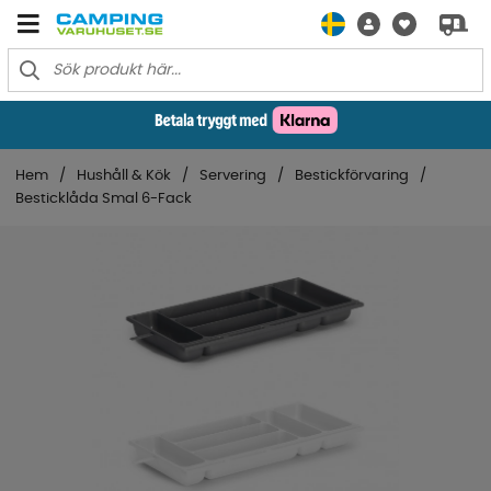
Hem
Hushåll & Kök
Servering
Bestickförvaring
Besticklåda Smal 6-Fack