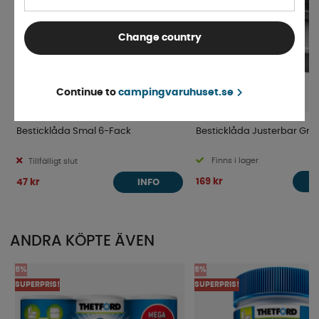
Change country
Continue to
campingvaruhuset.se
Besticklåda Smal 6-Fack
Besticklåda Justerbar Grå/
Finns i lager
Tillfälligt slut
169 kr
47 kr
INFO
ANDRA KÖPTE ÄVEN
5%
5%
SUPERPRIS!
SUPERPRIS!