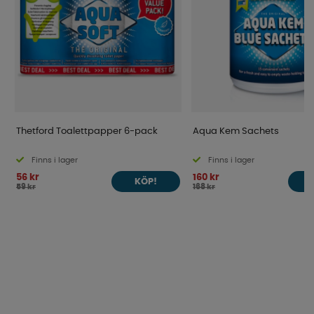
Thetford Toalettpapper 6-pack
Aqua Kem Sachets
Finns i lager
Finns i lager
56 kr
160 kr
KÖP!
59 kr
168 kr