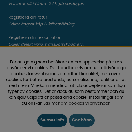
Vi svarar alltid inom 24 h på vardagar.
Registrera din retur
Gäller ångrat köp & felbeställning.
Registrera din reklamation
Gäller defekt vara, transportskada etc.
Campingvaruhuset Butik Enköping
För att ge dig som besökare en bra upplevelse på siten
Hitta till vår butik & se öppettider
använder vi cookies. Det handlar dels om helt nödvändiga
cookies för webbsidans grundfunktionalitet, men även
cookies för bättre prestanda, personalisering, funktionalitet
Campingvaruhuset
med mera. Vi rekommenderar att du accepterar samtliga
typer av cookies. Det är dock du som bestämmer och du
kan själv välja att anpassa dina cookie-inställningar som
Välkommen till Sveriges största utbud av
du önskar.
Läs mer om cookies vi använder
.
campingtillbehör för husvagn, husbil och van! Med över
50 års erfarenhet är vi din självklara partner för allt inom
Se mer info
Godkänn
camping och fritid.
Hos oss hittar du allt från reservdelar till smarta tillbehör