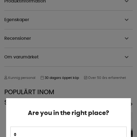
Produktinformation
Egenskaper
Recensioner
Om varumärket
Kunnig personal
30 dagars öppet köp
Över 50 års erfarenhet
POPULÄRT INOM
SAMMA KATEGORI
SE ALLA PRODUKTER
Are you in the right place?