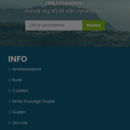
ERBJUDANDEN?
Anmäl dig då till vårt nyhetsbrev!
Skicka
INFO
Ambassadörer
Butik
Cookies
Elmia Husvagn Husbil
Guider
Om oss