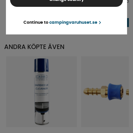
Cadac Snabbkoppling till grill 8mm
Slangklämma Rostfritt 10
Finns i lager
Finns i lager
Continue to
campingvaruhuset.se
134 kr
29 kr
KÖP!
ANDRA KÖPTE ÄVEN