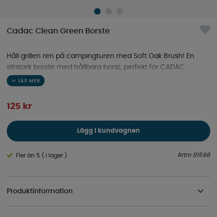
Cadac Clean Green Borste
Håll grillen ren på campingturen med Soft Oak Brush! En
slitstark borste med hållbara borst, perfekt för CADAC
GreenGrill-galler samt kromade, gjutjärns- och emaljerade
ytor.
125
kr
Lägg i kundvagnen
Artnr:
81598
Fler än 5 ( i lager )
Produktinformation