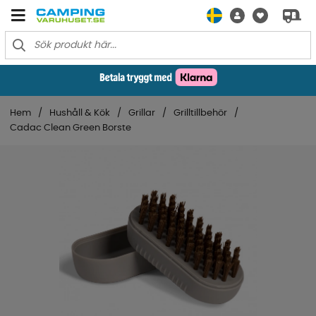
Hem
Hushåll & Kök
Grillar
Grilltillbehör
Cadac Clean Green Borste