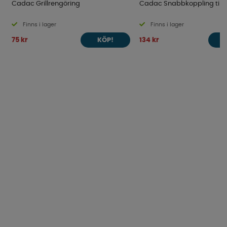
Cadac Grillrengöring
Cadac Snabbkoppling till 
Finns i lager
Finns i lager
75 kr
134 kr
KÖP!