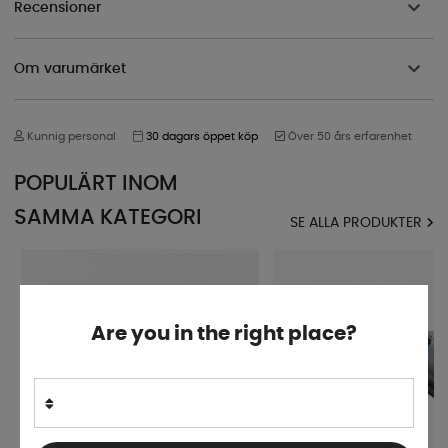
Recensioner
Om varumärket
Kunnig personal
30 dagars öppet köp
Över 50 års erfarenhet
POPULÄRT INOM
SAMMA KATEGORI
SE ALLA PRODUKTER
Are you in the right place?