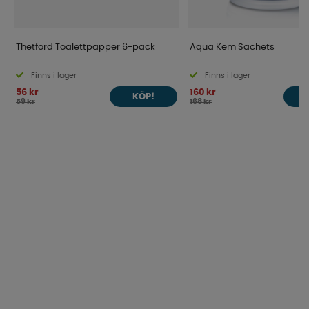
Thetford Toalettpapper 6-pack
Aqua Kem Sachets
Finns i lager
Finns i lager
56 kr
160 kr
KÖP!
59 kr
168 kr