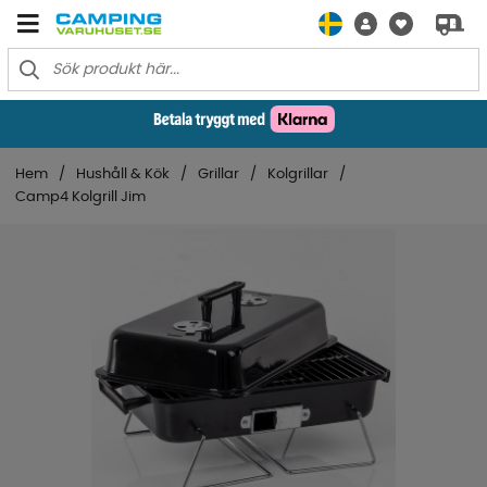
Hem
Hushåll & Kök
Grillar
Kolgrillar
Camp4 Kolgrill Jim