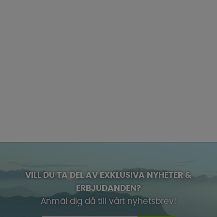
VILL DU TA DEL AV EXKLUSIVA NYHETER &
ERBJUDANDEN?
Anmäl dig då till vårt nyhetsbrev!