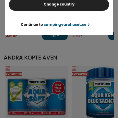
Change country
Camp4 Kolgrill Jim
Kolgrill SmartLiving
Continue to
campingvaruhuset.se
Finns i lager
Finns i lager
339 kr
219 kr
KÖP!
ANDRA KÖPTE ÄVEN
5%
5%
SUPERPRIS!
SUPERPRIS!