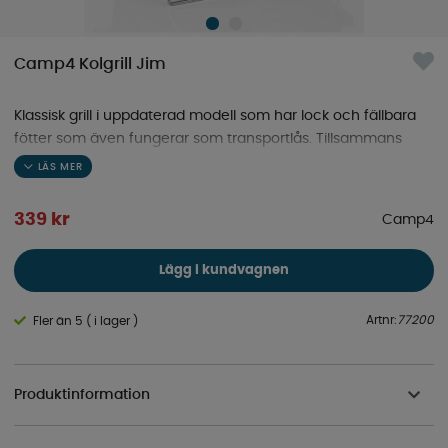
Camp4 Kolgrill Jim
Klassisk grill i uppdaterad modell som har lock och fällbara
fötter som även fungerar som transportlås. Tillsammans
med de smidiga sidohantagen är den smidig att
transportera och använda vart du än befinner dig.
339
kr
Camp4
Lägg i kundvagnen
Artnr:
77200
Fler än 5 ( i lager )
Produktinformation