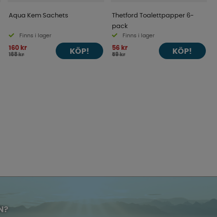
Aqua Kem Sachets
Thetford Toalettpapper 6-
pack
Finns i lager
Finns i lager
160 kr
56 kr
KÖP!
KÖP!
168 kr
59 kr
N?