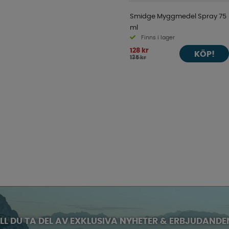
Smidge Myggmedel Spray 75
ml
Finns i lager
128 kr
KÖP!
135 kr
ILL DU TA DEL AV EXKLUSIVA NYHETER & ERBJUDANDE