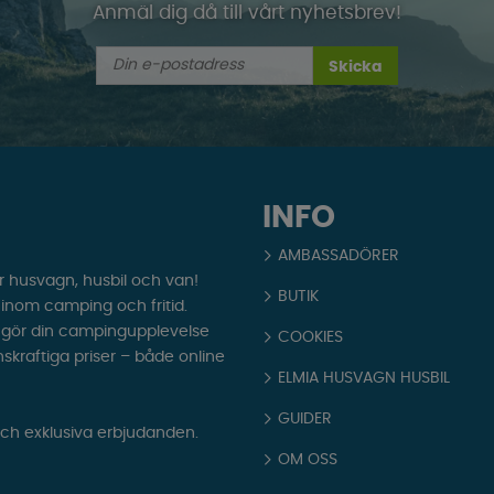
Anmäl dig då till vårt nyhetsbrev!
Skicka
INFO
AMBASSADÖRER
r husvagn, husbil och van!
BUTIK
t inom camping och fritid.
som gör din campingupplevelse
COOKIES
nskraftiga priser – både online
ELMIA HUSVAGN HUSBIL
GUIDER
och exklusiva erbjudanden.
OM OSS