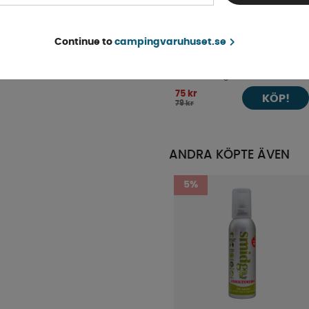
Continue to
campingvaruhuset.se
Dörr och Skåphängare Svart
Finns i lager
75 kr
KÖP!
79 kr
ANDRA KÖPTE ÄVEN
5%