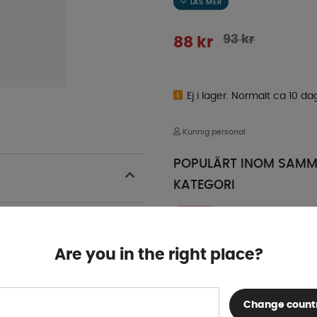
93
kr
88
kr
Ej i lager. Normalt ca 10 da
Kunnig personal
POPULÄRT INOM SAM
KATEGORI
5%
Are you in the right place?
Change count