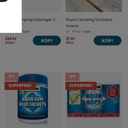
RoyalCamping Kalsonger 3-
Royal Camping Strumpor
Pack
Svarta
Finns i lager
Finns i lager
230 kr
27 kr
KÖP!
KÖP!
242 kr
28 kr
5%
5%
SUPERPRIS!
SUPERPRIS!