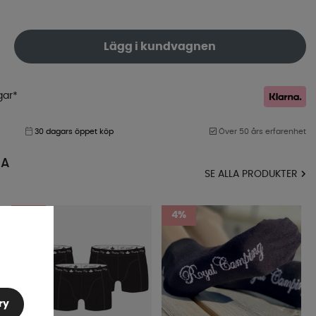
Lägg i kundvagnen
gar*
30 dagars öppet köp
Över 50 års erfarenhet
MA
SE ALLA PRODUKTER
5%
4%
ry