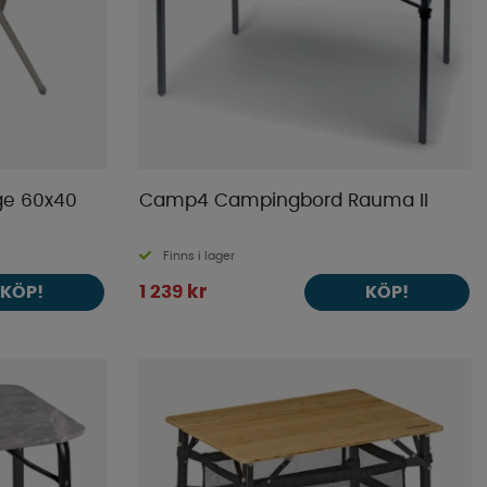
ge 60x40
Camp4 Campingbord Rauma II
Finns i lager
1 239 kr
KÖP!
KÖP!