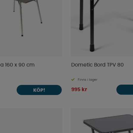
la 160 x 90 cm
Dometic Bord TPV 80
Finns i lager
995 kr
KÖP!