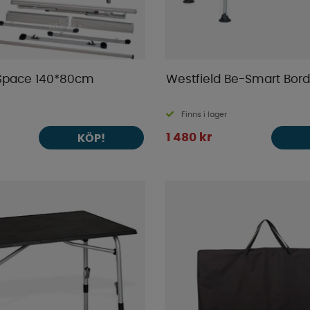
 Space 140*80cm
Westfield Be-Smart Bord 
Finns i lager
1 480 kr
KÖP!