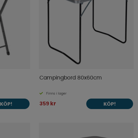
Campingbord 80x60cm
Finns i lager
359 kr
KÖP!
KÖP!