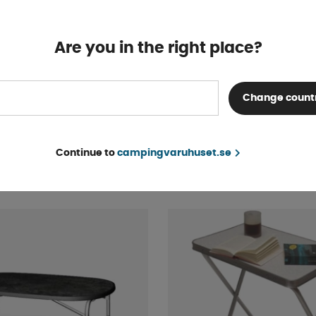
Are you in the right place?
Change count
Bord Superb 100
Westfield Väska Aircolite
4-9 dagar
Continue to
campingvaruhuset.se
209 kr
KÖP!