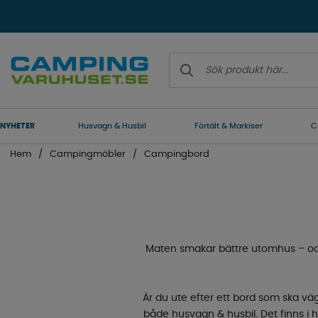
NYHETER
Husvagn & Husbil
Förtält & Markiser
C
Hem
Campingmöbler
Campingbord
Maten smakar bättre utomhus – och
Är du ute efter ett bord som ska väg
både husvagn & husbil. Det finns i h