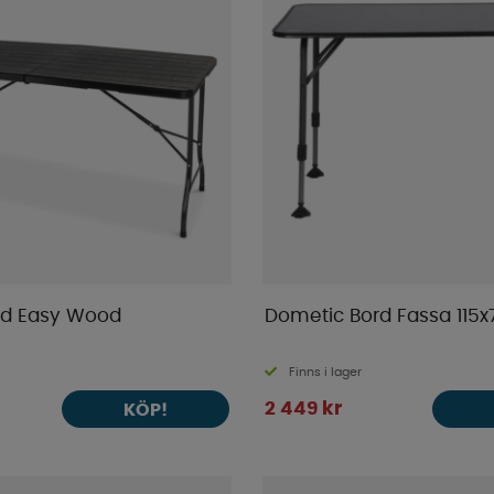
d Easy Wood
Dometic Bord Fassa 115
m
Finns i lager
2 449 kr
KÖP!