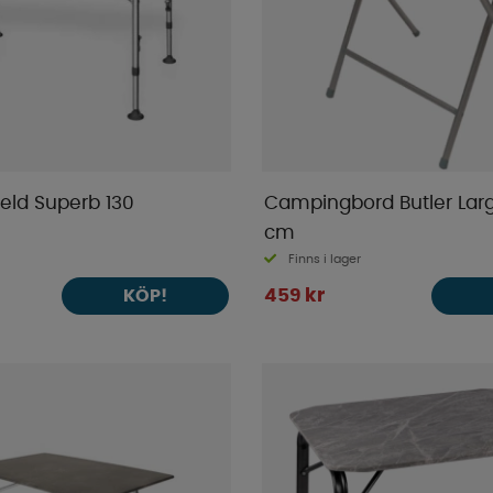
eld Superb 130
Campingbord Butler Lar
cm
Finns i lager
459 kr
KÖP!