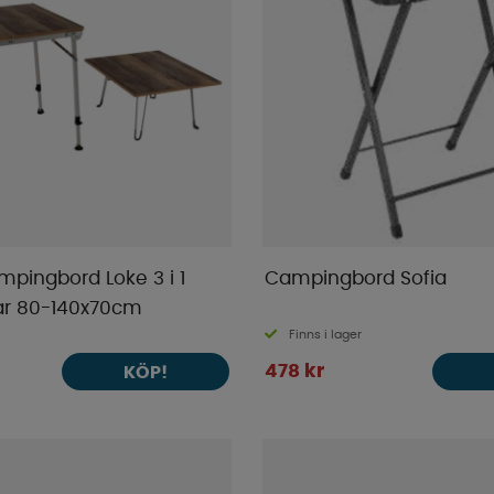
ingbord Loke 3 i 1
Campingbord Sofia
ar 80-140x70cm
Finns i lager
478 kr
KÖP!