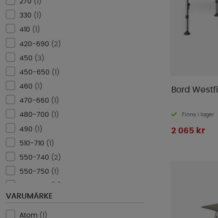
790
(
1
)
270
(
1
)
800
(
4
)
330
(
1
)
864
(
2
)
410
(
1
)
900
(
2
)
420-690
(
2
)
1000
(
3
)
450
(
3
)
1200
(
3
)
450-650
(
1
)
460
(
1
)
Bord Westfi
470-660
(
1
)
480-700
(
1
)
Finns i lager
490
(
1
)
2 065 kr
510-710
(
1
)
550-740
(
2
)
550-750
(
1
)
550-760
(
2
)
VARUMÄRKE
600
(
2
)
640
(
2
)
Atom
(
1
)