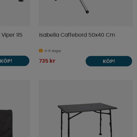
Viper 115
Isabella Caffebord 50x40 Cm
4-9 dagar
KÖP!
735 kr
KÖP!