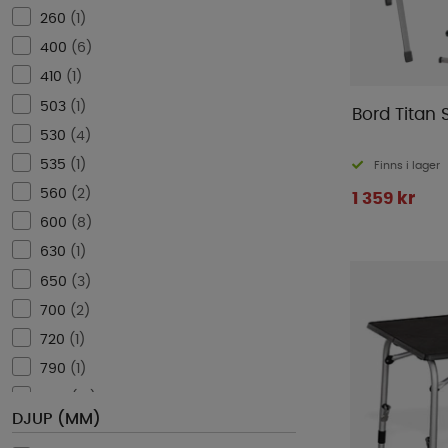
260
(
1
)
400
(
6
)
410
(
1
)
503
(
1
)
Bord Titan
530
(
4
)
535
(
1
)
Finns i lager
560
(
2
)
1 359 kr
600
(
8
)
630
(
1
)
650
(
3
)
700
(
2
)
720
(
1
)
790
(
1
)
800
(
15
)
DJUP (MM)
864
(
1
)