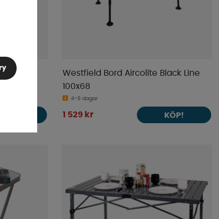
ry
 100
Westfield Bord Aircolite Black Line
100x68
4-9 dagar
1 529 kr
KÖP!
KÖP!