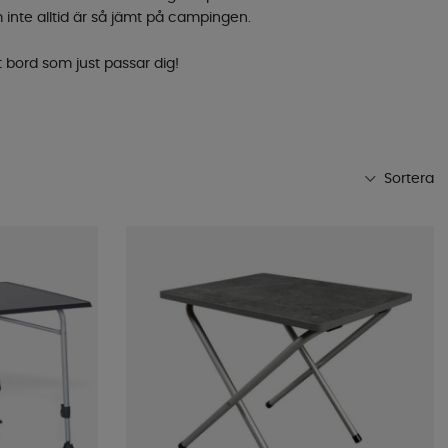
 inte alltid är så jämt på campingen.
tt bord som just passar dig!
Sortera
Mest populära
Butikens favoriter
Namn A-Ö
Namn Ö-A
Lägsta pris
Högsta pris
Varumärke
Publiceringsdatum