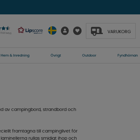
VARUKORG
27016 betyg
Hem & Inredning
Övrigt
Outdoor
Fyndhörnan
bud av campingbord, strandbord och
iellt framtagna till campinglivet för
 laminellerna rullas smidigt ihop och