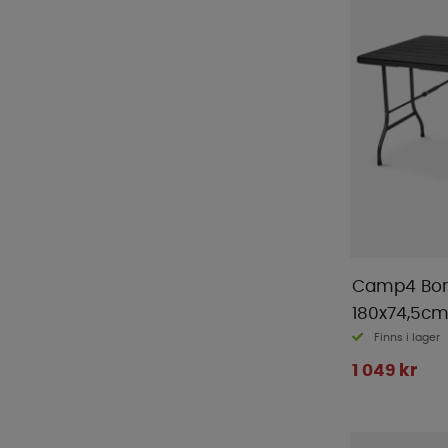
Camp4 Bor
180x74,5c
Finns i lager
1 049 kr