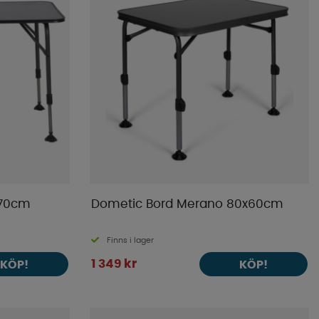
x70cm
Dometic Bord Merano 80x60cm
Finns i lager
1 349 kr
KÖP!
KÖP!