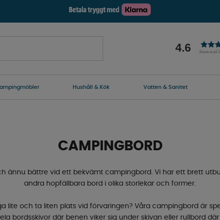
4.6
Baserat på 
ampingmöbler
Hushåll & Kök
Vatten & Sanitet
CAMPINGBORD
 ännu bättre vid ett bekvämt campingbord. Vi har ett brett ut
andra hopfällbara bord i olika storlekar och former.
a lite och ta liten plats vid förvaringen? Våra campingbord är spec
ela bordsskivor där benen viker sig under skivan eller rullbord där