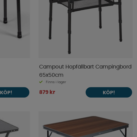
Campout Hopfällbart Campingbord
65x50cm
Finns i lager
879 kr
KÖP!
KÖP!