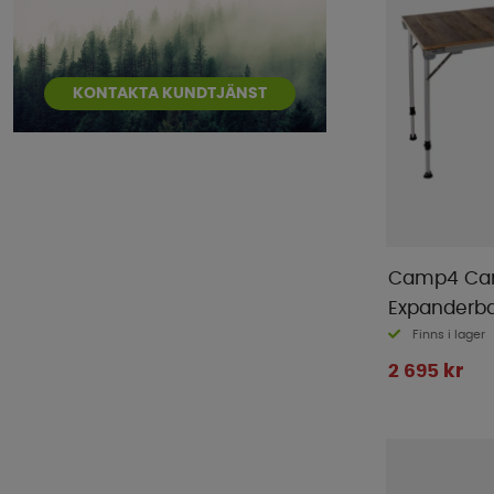
KONTAKTA KUNDTJÄNST
Camp4 Camp
Expanderb
Finns i lager
2 695 kr