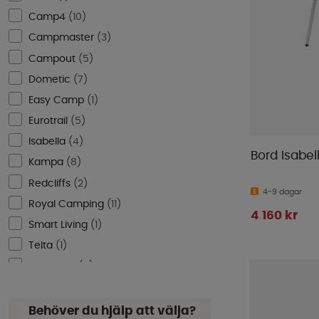
670
(
1
)
Camp4
(
10
)
690
(
2
)
Campmaster
(
3
)
695
(
1
)
Campout
(
5
)
700
(
7
)
Dometic
(
7
)
709
(
1
)
Easy Camp
(
1
)
710
(
2
)
Eurotrail
(
5
)
720
(
2
)
Isabella
(
4
)
Bord Isabel
735
(
1
)
Kampa
(
8
)
750
(
3
)
Redcliffs
(
2
)
4-9 dagar
Royal Camping
(
11
)
4 160 kr
Smart Living
(
1
)
Telta
(
1
)
WeCamp
(
6
)
Westfield
(
9
)
Behöver du hjälp att välja?