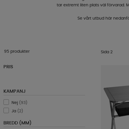
tar extremt liten plats väl förvarad
Se vårt utbud här nedanför,
95 produkter
Sida 2
PRIS
KAMPANJ
Nej
(
93
)
Ja
(
2
)
BREDD (MM)