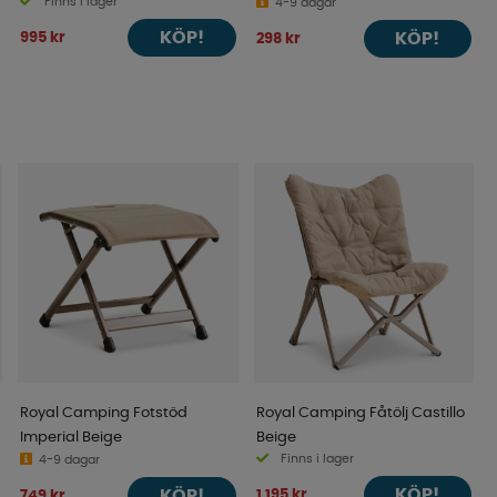
Finns i lager
4-9 dagar
KÖP!
995 kr
KÖP!
298 kr
Royal Camping Fotstöd
Royal Camping Fåtölj Castillo
Imperial Beige
Beige
Finns i lager
4-9 dagar
KÖP!
1 195 kr
KÖP!
749 kr