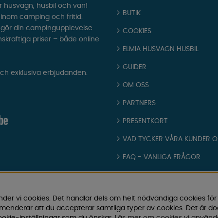
r husvagn, husbil och van!
BUTIK
t inom camping och fritid.
som gör din campingupplevelse
COOKIES
nskraftiga priser – både online
ELMIA HUSVAGN HUSBIL
GUIDER
och exklusiva erbjudanden.
OM OSS
PARTNERS
PRESENTKORT
VAD TYCKER VÅRA KUNDER 
FAQ - VANLIGA FRÅGOR
JOBBA HOS OSS
KATALOGER
nder vi cookies. Det handlar dels om helt nödvändiga cookies för
ommenderar att du accepterar samtliga typer av cookies. Det är d
KÖPVILLKOR