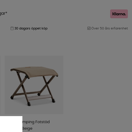
gar*
30 dagars öppet köp
Över 50 års erfarenhet
Royal Camping Fotstöd
Imperial Beige