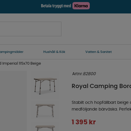
ampingmöbler
Hushåll & Kök
Vatten & Sanitet
Imperial 115x70 Beige
Artnr:
82800
Royal Camping Bord 
Stabilt och hopfällbart beige
medföljande bärväska. Perfekt
1 395
kr