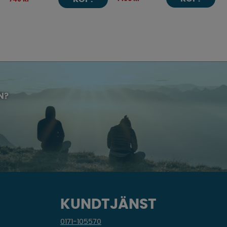
N?
KUNDTJÄNST
0171-105570