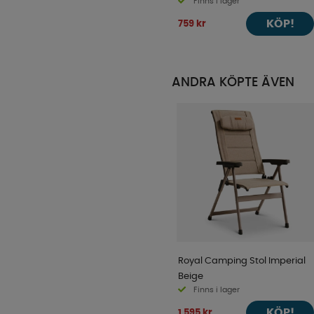
Finns i lager
KÖP!
759 kr
ANDRA KÖPTE ÄVEN
Royal Camping Stol Imperial
Beige
Finns i lager
KÖP!
1 595 kr