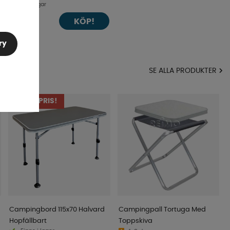
4-9 dagar
KÖP!
749 kr
ry
MA
SE ALLA PRODUKTER
SUPERPRIS!
Campingbord 115x70 Halvard
Campingpall Tortuga Med
Hopfällbart
Toppskiva