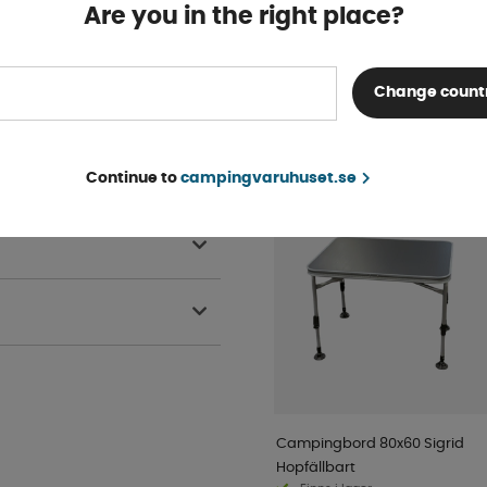
Finns i lager
Are you in the right place?
KÖP!
1 595 kr
r tak och vägg. Skall ej stå
Change count
egn.
POPULÄRT INOM SAM
KATEGORI
Continue to
campingvaruhuset.se
SUPERPRIS!
Campingbord 80x60 Sigrid
Hopfällbart