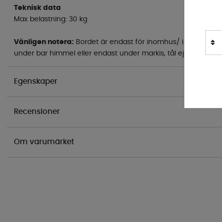
Teknisk data
Max belastning: 30 kg
Vänligen notera:
Bordet är endast för inomhus/ i förtält unde
under bar himmel eller endast under markis, tål ej fukt eller r
Egenskaper
Recensioner
Om varumärket