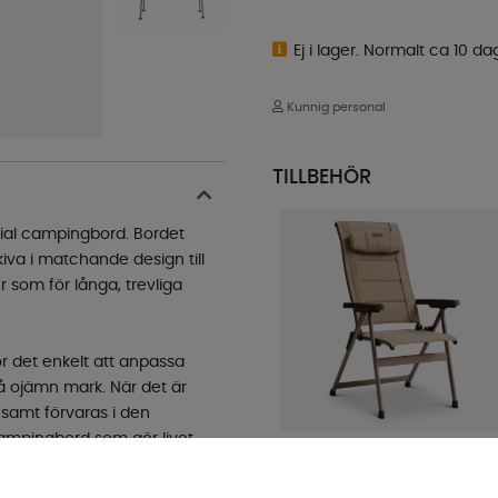
Ej i lager. Normalt ca 10 da
Kunnig personal
TILLBEHÖR
ial campingbord. Bordet
kiva i matchande design till
r som för långa, trevliga
ör det enkelt att anpassa
på ojämn mark. När det är
 samt förvaras i den
 campingbord som gör livet
Royal Camping Stol Imperial
Beige