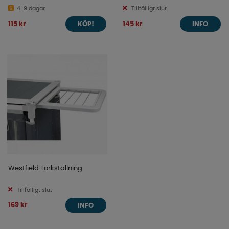
4-9 dagar
Tillfälligt slut
115 kr
145 kr
KÖP!
INFO
Westfield Torkställning
Tillfälligt slut
169 kr
INFO