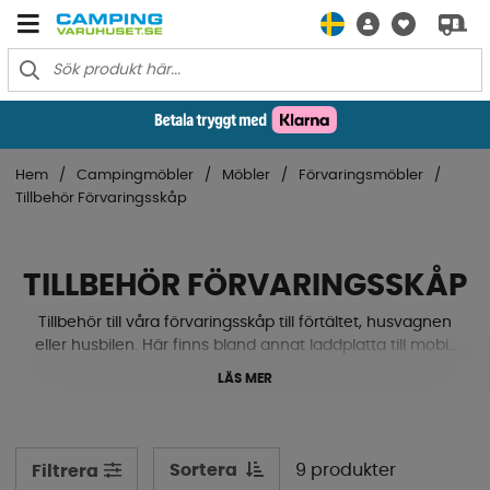
Hem
Campingmöbler
Möbler
Förvaringsmöbler
Tillbehör Förvaringsskåp
TILLBEHÖR FÖRVARINGSSKÅP
Tillbehör till våra förvaringsskåp till förtältet, husvagnen
eller husbilen. Här finns bland annat laddplatta till mobil,
sopkorg till förvaringsskåp och torställning som enkelt
LÄS MER
placeras på sidan av ditt skåp. Scrolla ner och se för dig
själv här nere!
Sortera
9 produkter
Filtrera