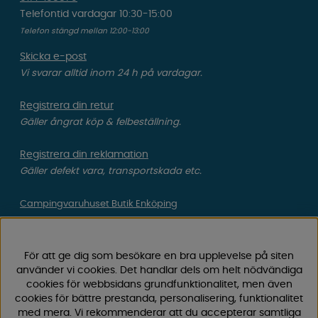
Telefontid vardagar 10:30-15:00
Telefon stängd mellan 12:00-13:00
Skicka e-post
Vi svarar alltid inom 24 h på vardagar.
Registrera din retur
Gäller ångrat köp & felbeställning.
Registrera din reklamation
Gäller defekt vara, transportskada etc.
Campingvaruhuset Butik Enköping
Hitta till vår butik & se öppettider
För att ge dig som besökare en bra upplevelse på siten
Campingvaruhuset
använder vi cookies. Det handlar dels om helt nödvändiga
cookies för webbsidans grundfunktionalitet, men även
cookies för bättre prestanda, personalisering, funktionalitet
Välkommen till Sveriges största utbud av
med mera. Vi rekommenderar att du accepterar samtliga