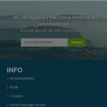
VILL DU TA DEL AV EXKLUSIVA NYHETER &
ERBJUDANDEN?
Anmäl dig då till vårt nyhetsbrev!
Skicka
INFO
Ambassadörer
Butik
Cookies
Elmia Husvagn Husbil