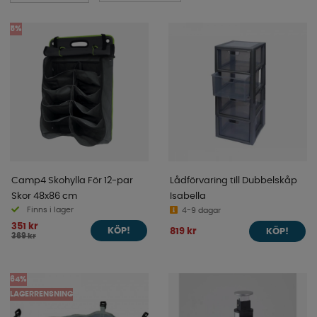
5%
Camp4 Skohylla För 12-par
Lådförvaring till Dubbelskåp
Skor 48x86 cm
Isabella
Finns i lager
4-9 dagar
351 kr
819 kr
KÖP!
KÖP!
369 kr
64%
LAGERRENSNING