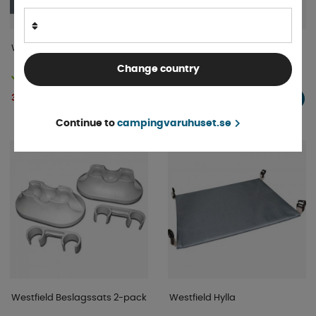
Westfield Sopkorg
Westfield Fickstycke
Change country
Finns i lager
4-9 dagar
339 kr
157 kr
KÖP!
KÖP!
Continue to
campingvaruhuset.se
Westfield Beslagssats 2-pack
Westfield Hylla