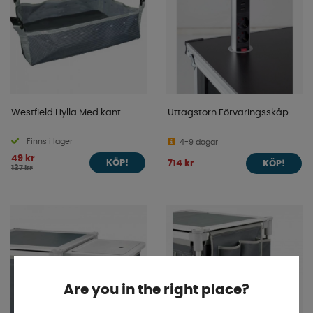
Westfield Hylla Med kant
Uttagstorn Förvaringsskåp
Finns i lager
4-9 dagar
49 kr
714 kr
KÖP!
KÖP!
137 kr
Are you in the right place?