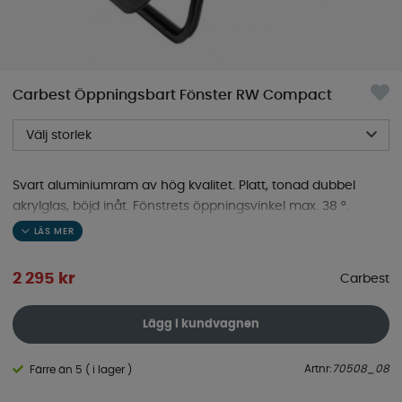
Carbest Öppningsbart Fönster RW Compact
Välj storlek
Svart aluminiumram av hög kvalitet. Platt, tonad dubbel
akrylglas, böjd inåt. Fönstrets öppningsvinkel max. 38 °.
Storlekarna visas i Bredd x Höjd
2 295
kr
Carbest
Lägg i kundvagnen
Artnr:
70508_08
Färre än 5 ( i lager )