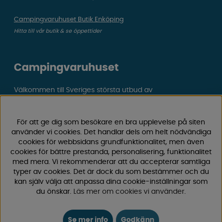
Campingvaruhuset Butik Enköping
Hitta till vår butik & se öppettider
Campingvaruhuset
Välkommen till Sveriges största utbud av
campingtillbehör för husvagn, husbil och van! Med över
50 års erfarenhet är vi din självklara partner för allt inom
För att ge dig som besökare en bra upplevelse på siten
camping och fritid.
använder vi cookies. Det handlar dels om helt nödvändiga
Hos oss hittar du allt från reservdelar till smarta tillbehör
cookies för webbsidans grundfunktionalitet, men även
som gör din campingupplevelse smidigare och roligare.
cookies för bättre prestanda, personalisering, funktionalitet
Vi erbjuder hög kvalitet och konkurrenskraftiga priser –
med mera. Vi rekommenderar att du accepterar samtliga
både online och i vår fysiska
butik i Enköping.
typer av cookies. Det är dock du som bestämmer och du
kan själv välja att anpassa dina cookie-inställningar som
du önskar.
Läs mer om cookies vi använder
.
Följ oss på Facebook och Instagram för inspiration,
nyheter och exklusiva erbjudanden. Campinglivet börjar
hos oss!
Se mer info
Godkänn