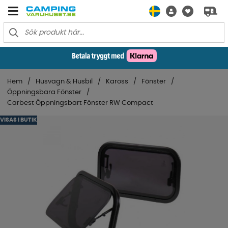
Hem
Husvagn & Husbil
Kaross
Fönster
Öppningsbara Fönster
Carbest Öppningsbart Fönster RW Compact
VISAS I BUTIK