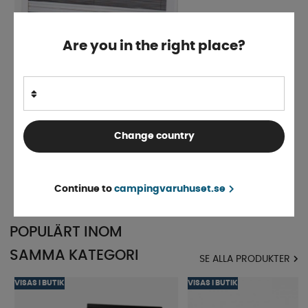
Are you in the right place?
Carbest Fönsterinsats RW Compact
Change country
Finns i lager
fr. 1 045 kr
KÖP!
Continue to
campingvaruhuset.se
POPULÄRT INOM
SAMMA KATEGORI
SE ALLA PRODUKTER
VISAS I BUTIK
VISAS I BUTIK