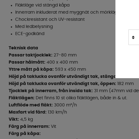
Fläktläge vid stängd kåpa
Innerram inkluderat med myggnät och mörkläggningsgar
Chockresistant och UV-resistant
Med ledbelysning
ECE-godkänd
Teknisk data
Passar taktjocklek:
27-80 mm
Passar hålmått:
400 x 400 mm
Yttre mått på kåpa:
593 x 450 mm
Höjd på taklucka ovanför utvändigt tak, stängd:
127 mm
Höjd på taklucka ovanför utvändigt tak, öppen:
182 mm
Tjocklek på innerram, från insida tak:
31 mm (47mm vid det
Fläktlägen:
Det finns 10 st olika fläktlägen, både in & ut.
Luftflöde med fläkt:
3000 m³/h
Maxfart vid färd:
130 km/h
Vikt:
4,5 kg
Färg på innerram:
Vit
Färg på kåpa: