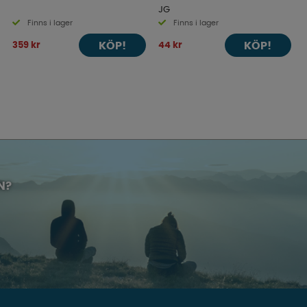
JG
Finns i lager
Finns i lager
KÖP!
KÖP!
359 kr
44 kr
N?