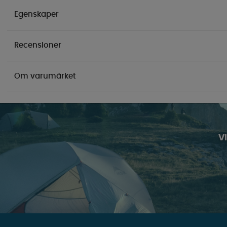
Egenskaper
Recensioner
Om varumärket
V