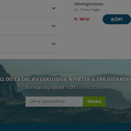
tätningsmassa
Finns i lager
KÖP!
fr. 161 kr
ILL DU TA DEL AV EXKLUSIVA NYHETER & ERBJUDANDE
Anmäl dig då till vårt nyhetsbrev!
Skicka