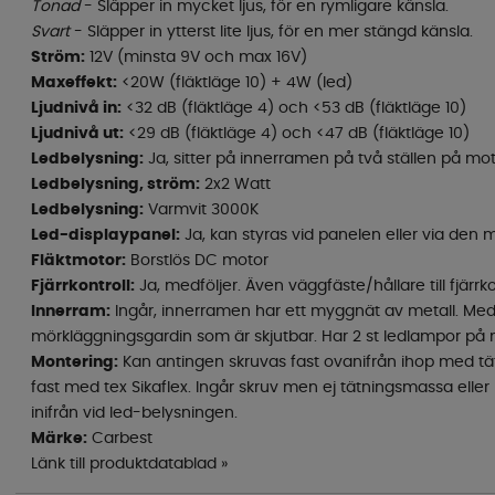
Tonad
- Släpper in mycket ljus, för en rymligare känsla.
Svart
- Släpper in ytterst lite ljus, för en mer stängd känsla.
Ström:
12V (minsta 9V och max 16V)
Maxeffekt:
<20W (fläktläge 10) + 4W (led)
Ljudnivå in:
<32 dB (fläktläge 4) och <53 dB (fläktläge 10)
Ljudnivå ut:
<29 dB (fläktläge 4) och <47 dB (fläktläge 10)
Ledbelysning:
Ja, sitter på innerramen på två ställen på mo
Ledbelysning, ström:
2x2 Watt
Ledbelysning:
Varmvit 3000K
Led-displaypanel:
Ja, kan styras vid panelen eller via den m
Fläktmotor:
Borstlös DC motor
Fjärrkontroll:
Ja, medföljer. Även väggfäste/hållare till fjärrko
Innerram:
Ingår, innerramen har ett myggnät av metall. Med
mörkläggningsgardin som är skjutbar. Har 2 st ledlampor på
Montering:
Kan antingen skruvas fast ovanifrån ihop med tä
fast med tex Sikaflex. Ingår skruv men ej tätningsmassa eller
inifrån vid led-belysningen.
Märke:
Carbest
Länk till produktdatablad »