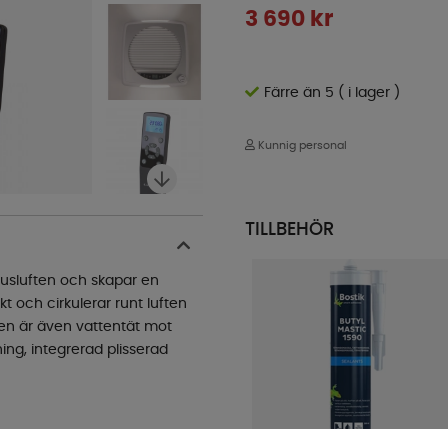
3 690
kr
Färre än 5 ( i lager )
Kunnig personal
TILLBEHÖR
usluften och skapar en
t och cirkulerar runt luften
den är även vattentät mot
ing, integrerad plisserad