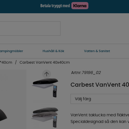
ampingmöbler
Hushåll & Kök
Vatten & Sanitet
0*40cm
Carbest VanVent 40x40cm
Artnr:
79196_02
Carbest VanVent 4
Välj färg
VanVent taklucka med fläktvent
Specialdesignad så den kan v