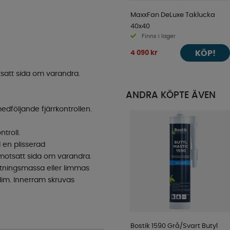
MaxxFan DeLuxe Taklucka
40x40
Finns i lager
KÖP!
4 090 kr
tsatt sida om varandra.
ANDRA KÖPTE ÄVEN
edföljande fjärrkontrollen.
ntroll.
 en plisserad
 motsatt sida om varandra.
tningsmassa eller limmas
 lim. Innerram skruvas
Bostik 1590 Grå/Svart Butyl