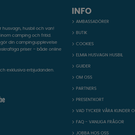
INFO
AMBASSADÖRER
r husvagn, husbil och van!
BUTIK
t inom camping och fritid.
som gör din campingupplevelse
COOKIES
nskraftiga priser – både online
ELMIA HUSVAGN HUSBIL
GUIDER
och exklusiva erbjudanden.
OM OSS
PARTNERS
PRESENTKORT
VAD TYCKER VÅRA KUNDER 
FAQ - VANLIGA FRÅGOR
JOBBA HOS OSS