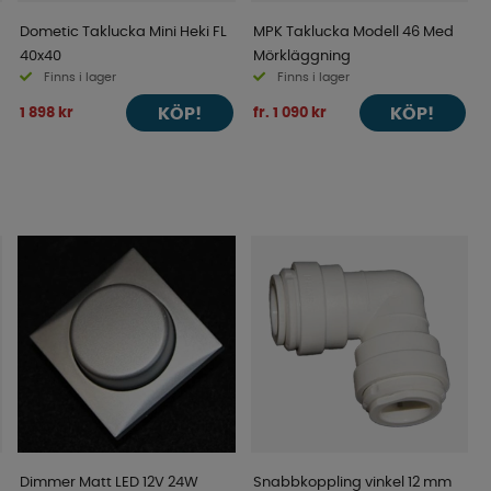
Dometic Taklucka Mini Heki FL
MPK Taklucka Modell 46 Med
40x40
Mörkläggning
Finns i lager
Finns i lager
KÖP!
KÖP!
1 898 kr
fr. 1 090 kr
Dimmer Matt LED 12V 24W
Snabbkoppling vinkel 12 mm