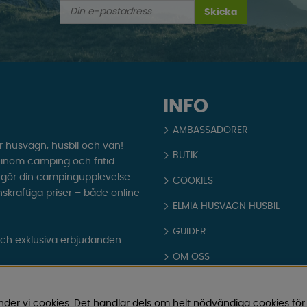
Skicka
INFO
AMBASSADÖRER
r husvagn, husbil och van!
BUTIK
t inom camping och fritid.
som gör din campingupplevelse
COOKIES
nskraftiga priser – både online
ELMIA HUSVAGN HUSBIL
GUIDER
och exklusiva erbjudanden.
OM OSS
PARTNERS
nder vi cookies. Det handlar dels om helt nödvändiga cookies för