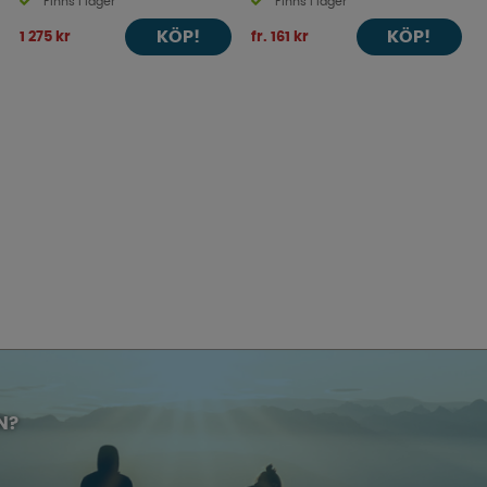
Finns i lager
Finns i lager
KÖP!
KÖP!
1 275 kr
fr. 161 kr
N?