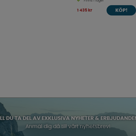
Finns i lager
KÖP!
1 435 kr
ILL DU TA DEL AV EXKLUSIVA NYHETER & ERBJUDANDE
Anmäl dig då till vårt nyhetsbrev!