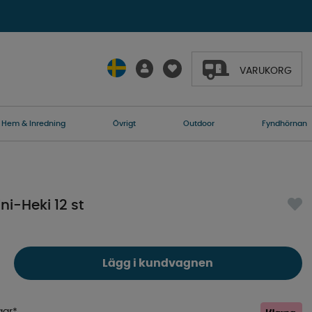
VARUKORG
Hem & Inredning
Övrigt
Outdoor
Fyndhörnan
ini-Heki 12 st
Lägg i kundvagnen
gar*