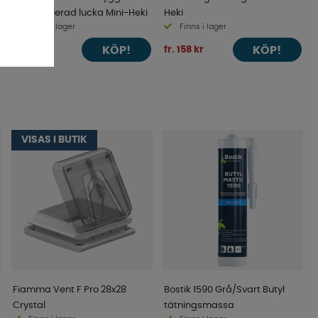
till oventilerad lucka Mini-Heki
Heki
Finns i lager
Finns i lager
KÖP!
KÖP!
198 kr
fr. 158 kr
VISAS I BUTIK
Fiamma Vent F Pro 28x28
Bostik 1590 Grå/Svart Butyl
Crystal
tätningsmassa