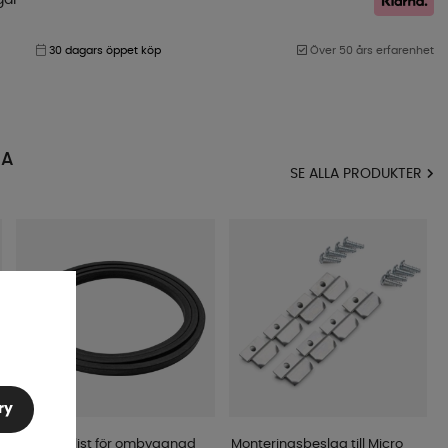
30 dagars öppet köp
Över 50 års erfarenhet
MA
SE ALLA PRODUKTER
ry
Tätningslist för ombyggnad
Monteringsbeslag till Micro