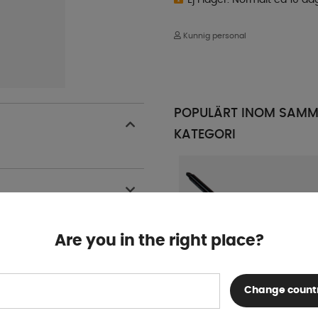
Kunnig personal
POPULÄRT INOM SAM
KATEGORI
Are you in the right place?
Change count
Gasdämpare Heki 2