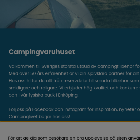
Campingvaruhuset
Välkommen till Sveriges största utbud av campingtillbehör fö
Med över 50 års erfarenhet är vi din självklara partner för all
Hos oss hittar du allt från reservdelar till smarta tillbehör 
smidigare och roligare. Vi erbjuder hög kvalitet och konkurre
och i vår fysiska
butik i Enköping.
Följ oss på Facebook och Instagram för inspiration, nyheter 
Campinglivet börjar hos oss!
För att ge dig som besökare en bra upplevelse på siten anvä