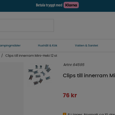
ampingmöbler
Hushåll & Kök
Vatten & Sanitet
Clips till innerram Mini-Heki 12 st
Artnr:
64595
Clips till innerram M
76
kr
Ej i lager. Normalt ca 10 da