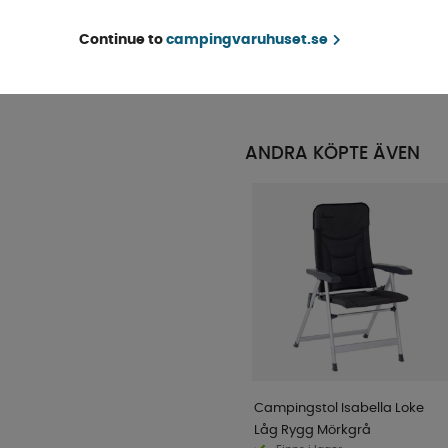
Continue to
campingvaruhuset.se
4-9 dagar
KÖP!
415 kr
ANDRA KÖPTE ÄVEN
Campingstol Isabella Loke
Låg Rygg Mörkgrå