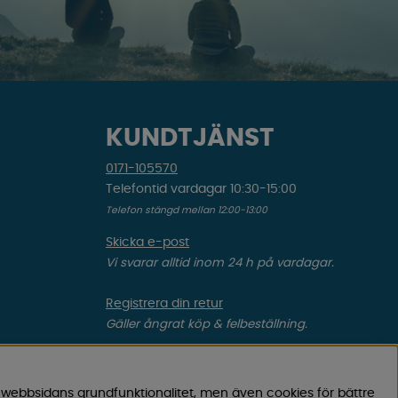
KUNDTJÄNST
0171-105570
Telefontid vardagar 10:30-15:00
Telefon stängd mellan 12:00-13:00
Skicka e-post
Vi svarar alltid inom 24 h på vardagar.
Registrera din retur
Gäller ångrat köp & felbeställning.
Registrera din reklamation
Gäller defekt vara, transportskada etc.
 webbsidans grundfunktionalitet, men även cookies för bättre