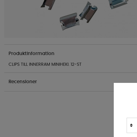
Produktinformation
CLIPS TILL INNERRAM MINIHEKI. 12-ST
Recensioner