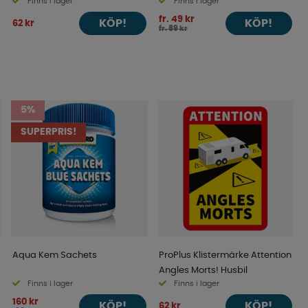
Finns i lager
Finns i lager
fr. 49 kr
KÖP!
KÖP!
62 kr
fr. 89 kr
5%
SUPERPRIS!
Aqua Kem Sachets
ProPlus Klistermärke Attention
Angles Morts! Husbil
Finns i lager
Finns i lager
160 kr
KÖP!
KÖP!
62 kr