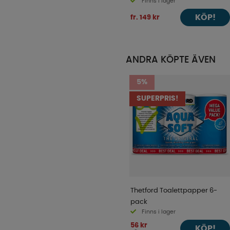
Finns i lager
KÖP!
fr. 149 kr
ANDRA KÖPTE ÄVEN
5%
SUPERPRIS!
Thetford Toalettpapper 6-
pack
Finns i lager
56 kr
KÖP!