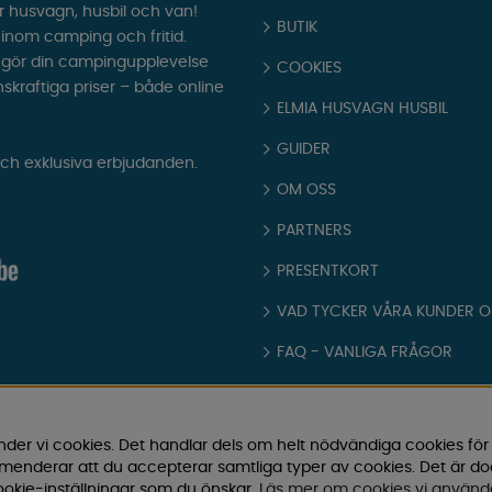
r husvagn, husbil och van!
BUTIK
t inom camping och fritid.
som gör din campingupplevelse
COOKIES
nskraftiga priser – både online
ELMIA HUSVAGN HUSBIL
GUIDER
och exklusiva erbjudanden.
OM OSS
PARTNERS
PRESENTKORT
VAD TYCKER VÅRA KUNDER 
FAQ - VANLIGA FRÅGOR
JOBBA HOS OSS
KATALOGER
nder vi cookies. Det handlar dels om helt nödvändiga cookies för
ommenderar att du accepterar samtliga typer av cookies. Det är d
KÖPVILLKOR
okie-inställningar som du önskar.
Läs mer om cookies vi använd