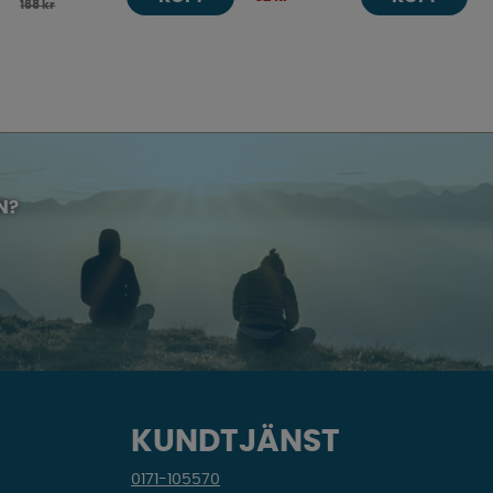
168 kr
N?
KUNDTJÄNST
0171-105570