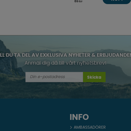
59 kr
ILL DU TA DEL AV EXKLUSIVA NYHETER & ERBJUDANDE
Anmäl dig då till vårt nyhetsbrev!
Skicka
INFO
AMBASSADÖRER