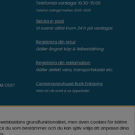
Telefontid vardagar 10:30-15:00
Telefon stängd mellan 12:00-13:00
Skicka e-post
Vi svarar alltid inom 24 h på vardagar.
Registrera din retur
Gäller ångrat köp & felbeställning.
Registrera din reklamation
Gäller defekt vara, transportskada etc.
Campingvaruhuset Butik Enköping
OM OSS?
Hitta till vår butik & se öppettider
 webbsidans grundfunktionalitet, men även cookies för bättre
ock du som bestämmer och du kan själv välja att anpassa dina
er
.