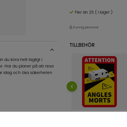
Fler än 25 ( i lager )
Kunnig personal
TILLBEHÖR
 du köra helt lagligt i
r. Har du planer på att resa
ppar idag och öka säkerheten
ProPlus Klistermärke Attention
Angles Morts! Husbil