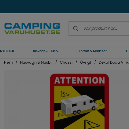
NYHETER
Husvagn & Husbil
Förtält & Markiser
C
Hem
Husvagn & Husbil
Chassi
Övrigt
Dekal Döda Vink