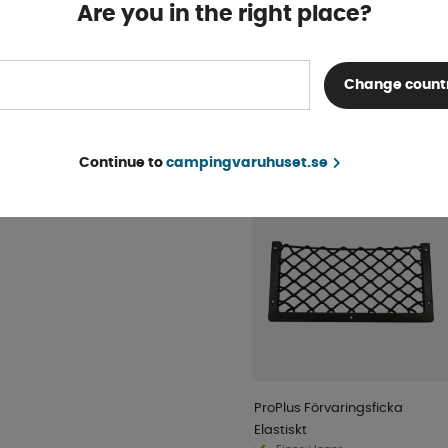
Finns i lager
Are you in the right place?
KÖP!
62 kr
Change count
POPULÄRT INOM SAM
KATEGORI
Continue to
campingvaruhuset.se
ProPlus Förvaringsficka
Elastiskt