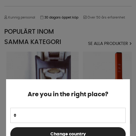
Kunnig personal
30 dagars öppet köp
Över 50 års erfarenhet
POPULÄRT INOM
SAMMA KATEGORI
SE ALLA PRODUKTER
Are you in the right place?
Friktionsbelägg WS3000 från.
Kultrycksvåg
Change country