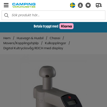
Hem
Husvagn & Husbil
Chassi
Movers/Kopplingshjälp
Kulkopplingar
Digital Kultrycksvåg REICH med display