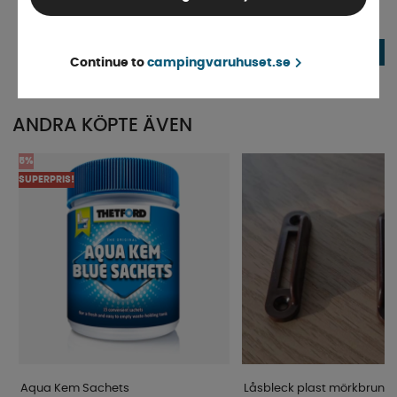
08/2002-
Finns i lager
Beställningsvara
695 kr
116 kr
KÖP!
Continue to
campingvaruhuset.se
ANDRA KÖPTE ÄVEN
5%
SUPERPRIS!
Aqua Kem Sachets
Låsbleck plast mörkbrun 