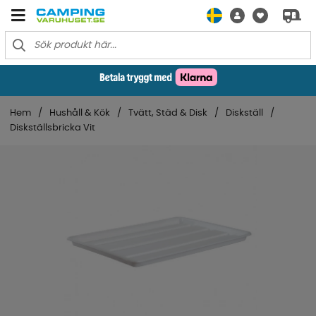
Hem
Hushåll & Kök
Tvätt, Städ & Disk
Diskställ
Diskställsbricka Vit