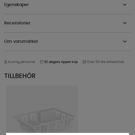
Egenskaper
Recensioner
Om varumärket
Kunnig personal
30 dagars öppet köp
Över 50 års erfarenhet
TILLBEHÖR