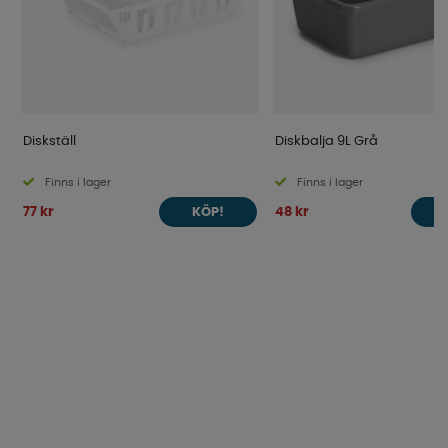
Diskställ
Diskbalja 9L Grå
Finns i lager
Finns i lager
77 kr
48 kr
KÖP!