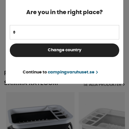
Are you in the right place?
Diskställ
Finns i lager
77 kr
KÖP!
Change country
Continue to
campingvaruhuset.se
POPULÄRT INOM
SAMMA KATEGORI
SE ALLA PRODUKTER