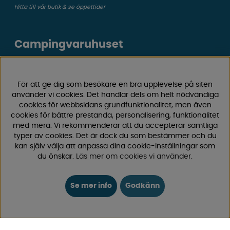
Hitta till vår butik & se öppettider
Campingvaruhuset
Välkommen till Sveriges största utbud av
campingtillbehör för husvagn, husbil och van! Med över
För att ge dig som besökare en bra upplevelse på siten
50 års erfarenhet är vi din självklara partner för allt inom
använder vi cookies. Det handlar dels om helt nödvändiga
camping och fritid.
cookies för webbsidans grundfunktionalitet, men även
Hos oss hittar du allt från reservdelar till smarta tillbehör
cookies för bättre prestanda, personalisering, funktionalitet
med mera. Vi rekommenderar att du accepterar samtliga
som gör din campingupplevelse smidigare och roligare.
typer av cookies. Det är dock du som bestämmer och du
Vi erbjuder hög kvalitet och konkurrenskraftiga priser –
kan själv välja att anpassa dina cookie-inställningar som
både online och i vår fysiska
butik i Enköping.
du önskar.
Läs mer om cookies vi använder
.
Följ oss på Facebook och Instagram för inspiration,
Se mer info
Godkänn
nyheter och exklusiva erbjudanden. Campinglivet börjar
hos oss!