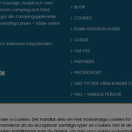
r husvagn, husbil och van!
BUTIK
t inom camping och fritid.
som gör din campingupplevelse
COOKIES
nskraftiga priser – både online
ELMIA HUSVAGN HUSBIL
GUIDER
och exklusiva erbjudanden.
OM OSS
PARTNERS
PRESENTKORT
VAD TYCKER VÅRA KUNDER 
FAQ - VANLIGA FRÅGOR
JOBBA HOS OSS
KATALOGER
nder vi cookies. Det handlar dels om helt nödvändiga cookies för
ommenderar att du accepterar samtliga typer av cookies. Det är d
KÖPVILLKOR
okie-inställningar som du önskar.
Läs mer om cookies vi använd