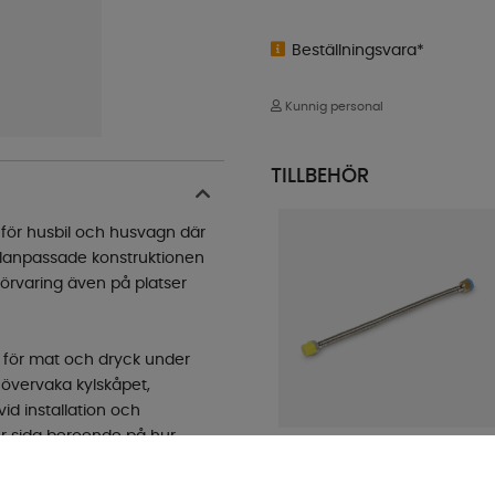
Beställningsvara*
Kunnig personal
TILLBEHÖR
 för husbil och husvagn där
alanpassade konstruktionen
förvaring även på platser
s för mat och dryck under
 övervaka kylskåpet,
id installation och
r sida beroende på hur
Dometic Kylskåpsslang REF-
FGC