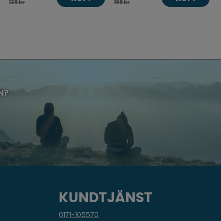
135 kr
168 kr
N?
KUNDTJÄNST
0171-105570