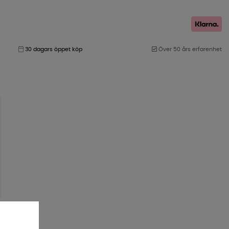
30 dagars öppet köp
Över 50 års erfarenhet