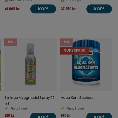
Beställningsvara
10-15 dagar
KÖP!
KÖP!
18 995 kr
27 250 kr
5%
5%
SUPERPRIS!
Smidge Myggmedel Spray 75
Aqua Kem Sachets
ml
Finns i lager
Finns i lager
128 kr
160 kr
KÖP!
KÖP!