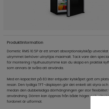
Produktinformation
Dometic RMS 10.5P är ett smart absorptionskylskåp utvecklat
utrymmet behöver utnyttjas maximalt. Tack vare den speci
för montering i hjulhusutrymme kan du skapa en praktisk kyl
som annars är svåra att använda.
Med en kapacitet på 83 liter erbjuder kylskåpet gott om plat
resan. Den tydliga TFT-displayen gör det enkelt att styra och
medan den dubbelsidiga dörrhängningen ger stor flexibilitet v
användning. Dörren kan öppnas från både höger och vänste
fordonet är utformat.