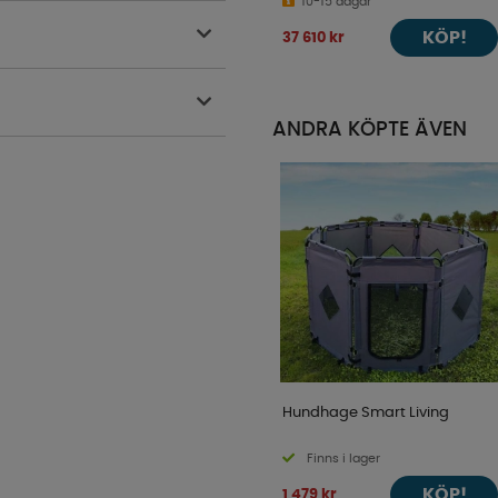
10-15 dagar
KÖP!
37 610 kr
ANDRA KÖPTE ÄVEN
Hundhage Smart Living
Finns i lager
KÖP!
1 479 kr