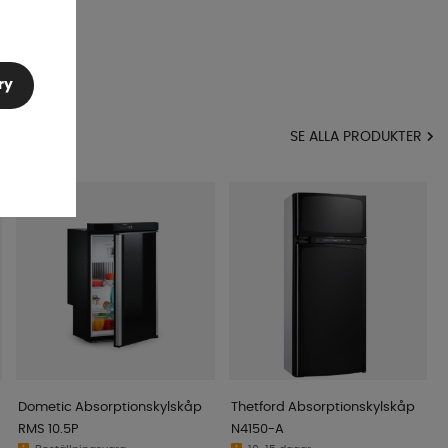
ry
MA
SE ALLA PRODUKTER
Dometic Absorptionskylskåp
Thetford Absorptionskylskåp
RMS 10.5P
N4150-A