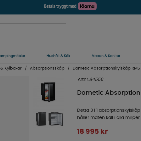
ampingmöbler
Hushåll & Kök
Vatten & Sanitet
 & Kylboxar
Absorptionsskåp
Dometic Absorptionskylskåp RMS 
Artnr:
84556
Dometic Absorption
Detta 3 i 1 absorptionskylskå
håller maten kall i alla miljöer.
18 995
kr