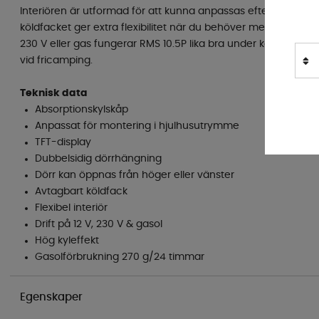
Interiören är utformad för att kunna anpassas efter behov 
köldfacket ger extra flexibilitet när du behöver mer kylutrymm
230 V eller gas fungerar RMS 10.5P lika bra under körning so
vid fricamping.
Teknisk data
Absorptionskylskåp
Anpassat för montering i hjulhusutrymme
TFT-display
Dubbelsidig dörrhängning
Dörr kan öppnas från höger eller vänster
Avtagbart köldfack
Flexibel interiör
Drift på 12 V, 230 V & gasol
Hög kyleffekt
Gasolförbrukning 270 g/24 timmar
Egenskaper