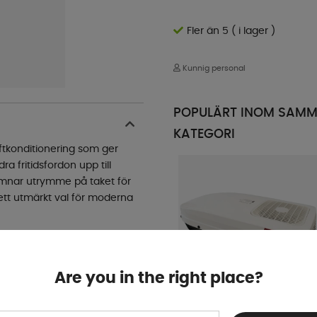
Fler än 5 ( i lager )
Kunnig personal
POPULÄRT INOM SAM
KATEGORI
ftkonditionering som ger
a fritidsfordon upp till
ämnar utrymme på taket för
 ett utmärkt val för moderna
t ner fordonet under varma
er extra komfort under
Are you in the right place?
mmen fungerar
 säkringskapacitet.
Isabella AC Takmonterad