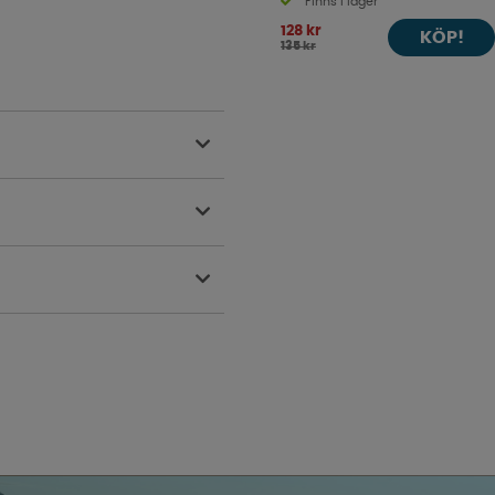
Finns i lager
128 kr
KÖP!
135 kr