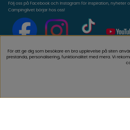
Följ oss på Facebook och Instagram för inspiration, nyheter 
Campinglivet börjar hos oss!
För att ge dig som besökare en bra upplevelse på siten anvä
prestanda, personalisering, funktionalitet med mera. Vi rek
co