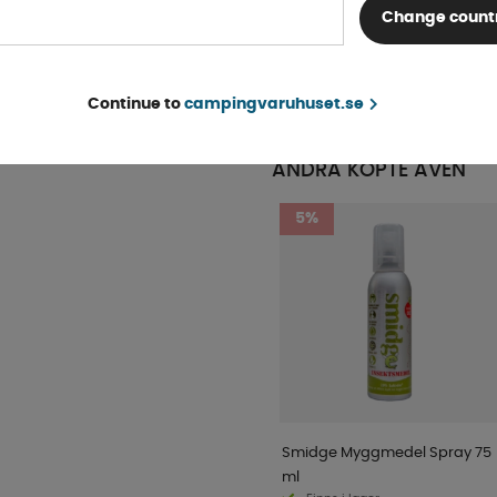
på endast 620 W i kylläge
Change count
Isacool 2400
är utvecklad för enkel
Finns i lager
KÖP!
19 995 kr
Continue to
campingvaruhuset.se
ANDRA KÖPTE ÄVEN
5%
Smidge Myggmedel Spray 75
ml