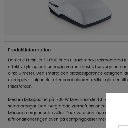
Produktinformation
Dometic FreshJet FJ 1700 är en ultrakompakt takmonterad lu
effektiv kylning och behaglig värme i husbil, husvagn och andr
cirka 6 meter. Den smarta och platsbesparande designen l
exempelvis solpaneler eller parabolantenn, vilket gör den till
fritidsfordon.
Med en kylkapacitet på 1700 W kyler FreshJet FJ 1700 snabb
sommardagar. Den integrerade värmefunktionen på 800 W g
kyligare morgnar och kvällar. Tack vare den låga startströ
luftkonditioneringen även på campingplatser med begränsad