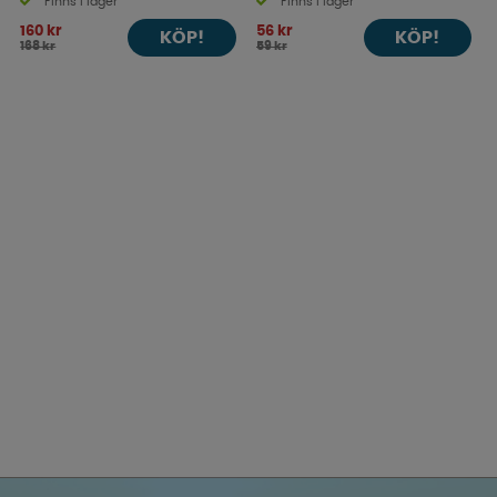
Finns i lager
Finns i lager
160 kr
56 kr
KÖP!
KÖP!
168 kr
59 kr