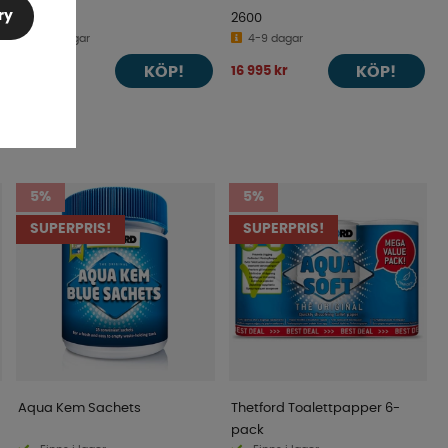
ry
2200
2600
4-9 dagar
4-9 dagar
KÖP!
KÖP!
12 150 kr
16 995 kr
5%
5%
SUPERPRIS!
SUPERPRIS!
Aqua Kem Sachets
Thetford Toalettpapper 6-
pack