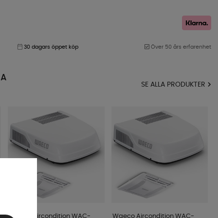
30 dagars öppet köp
Över 50 års erfarenhet
MA
SE ALLA PRODUKTER
Waeco Aircondition WAC-
Waeco Aircondition WAC-