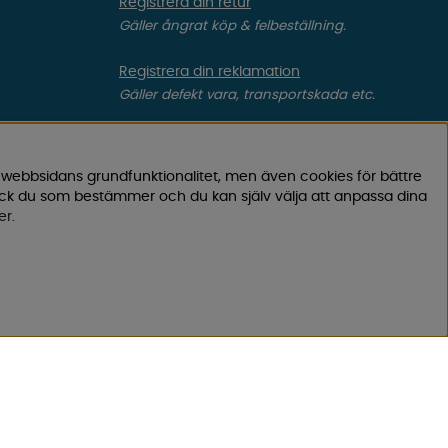
Registrera din retur
Gäller ångrat köp & felbeställning.
Registrera din reklamation
Gäller defekt vara, transportskada etc.
Campingvaruhuset Butik Enköping
OM OSS?
Hitta till vår butik & se öppettider
 webbsidans grundfunktionalitet, men även cookies för bättre
ock du som bestämmer och du kan själv välja att anpassa dina
er
.