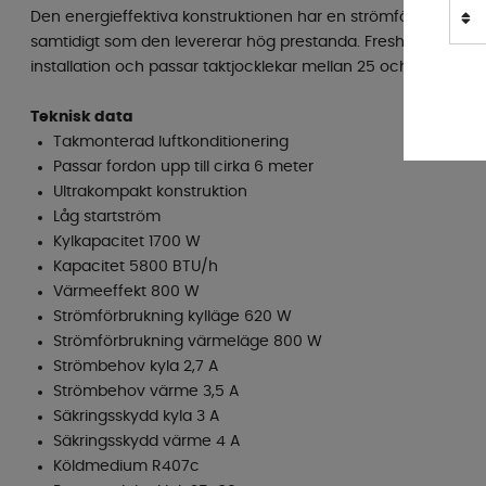
Den energieffektiva konstruktionen har en strömförbrukning 
samtidigt som den levererar hög prestanda. FreshJet FJ 1700 
installation och passar taktjocklekar mellan 25 och 60 mm.
Teknisk data
Takmonterad luftkonditionering
Passar fordon upp till cirka 6 meter
Ultrakompakt konstruktion
Låg startström
Kylkapacitet 1700 W
Kapacitet 5800 BTU/h
Värmeeffekt 800 W
Strömförbrukning kylläge 620 W
Strömförbrukning värmeläge 800 W
Strömbehov kyla 2,7 A
Strömbehov värme 3,5 A
Säkringsskydd kyla 3 A
Säkringsskydd värme 4 A
Köldmedium R407c