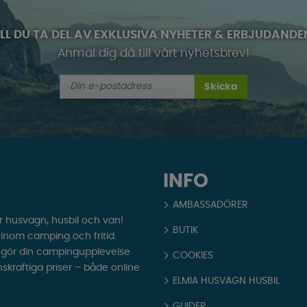
ILL DU TA DEL AV EXKLUSIVA NYHETER & ERBJUDANDE
Anmäl dig då till vårt nyhetsbrev!
Skicka
INFO
AMBASSADÖRER
r husvagn, husbil och van!
BUTIK
t inom camping och fritid.
som gör din campingupplevelse
COOKIES
nskraftiga priser – både online
ELMIA HUSVAGN HUSBIL
GUIDER