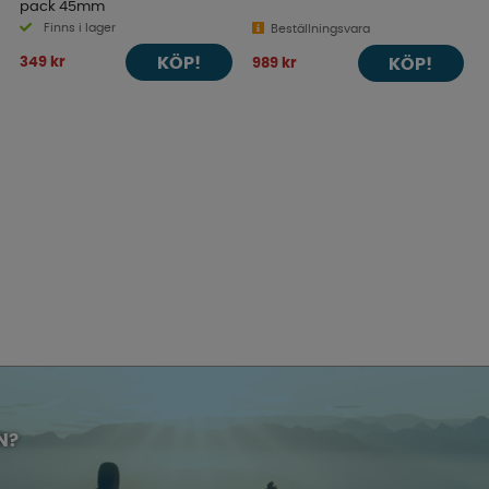
pack 45mm
Finns i lager
Beställningsvara
KÖP!
349 kr
KÖP!
989 kr
N?