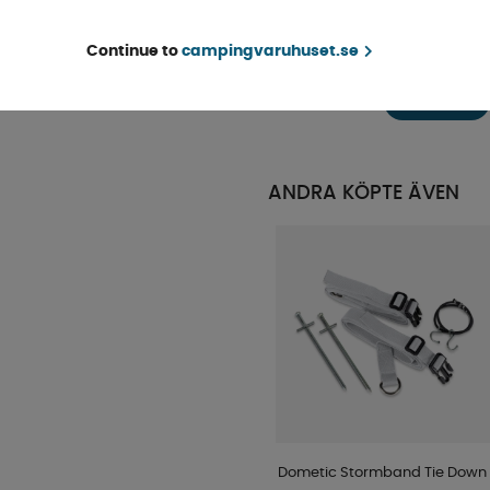
Dometic Sugfäste Limpet 8-
pack 45mm
Continue to
campingvaruhuset.se
Finns i lager
KÖP!
349 kr
ANDRA KÖPTE ÄVEN
Dometic Stormband Tie Down