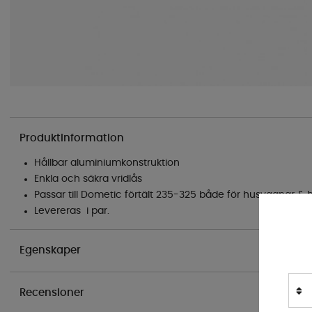
Produktinformation
Hållbar aluminiumkonstruktion
Enkla och säkra vridlås
Passar till Dometic förtält 235-325 både för husvagnar & h
Levereras i par.
Egenskaper
Recensioner