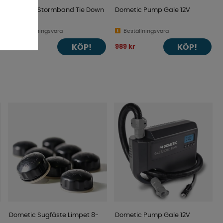
Dometic Stormband Tie Down
Dometic Pump Gale 12V
Kit
Beställningsvara
Beställningsvara
KÖP!
KÖP!
249 kr
989 kr
Dometic Sugfäste Limpet 8-
Dometic Pump Gale 12V