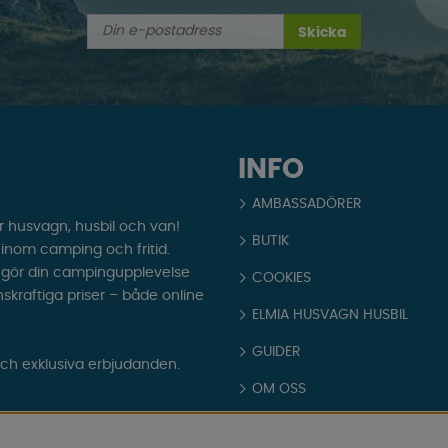
Skicka
INFO
AMBASSADÖRER
r husvagn, husbil och van!
BUTIK
t inom camping och fritid.
som gör din campingupplevelse
COOKIES
nskraftiga priser – både online
ELMIA HUSVAGN HUSBIL
GUIDER
och exklusiva erbjudanden.
OM OSS
PARTNERS