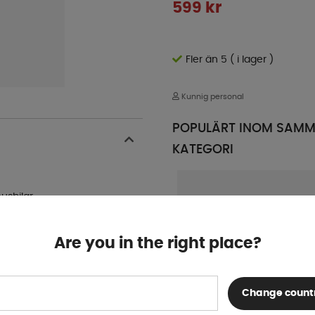
599
kr
Fler än 5 ( i lager )
Kunnig personal
POPULÄRT INOM SAM
KATEGORI
usbilar
Are you in the right place?
Change count