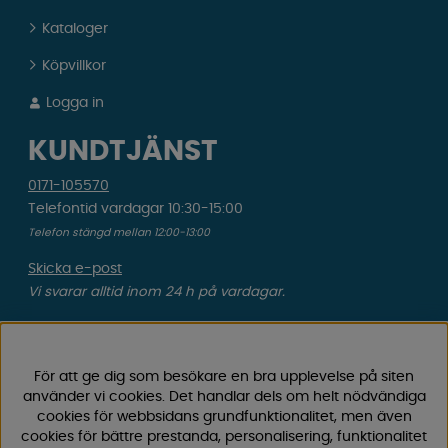
Kataloger
Köpvillkor
Logga in
KUNDTJÄNST
0171-105570
Telefontid vardagar 10:30-15:00
Telefon stängd mellan 12:00-13:00
Skicka e-post
Vi svarar alltid inom 24 h på vardagar.
Registrera din retur
Gäller ångrat köp & felbeställning.
För att ge dig som besökare en bra upplevelse på siten
använder vi cookies. Det handlar dels om helt nödvändiga
Registrera din reklamation
cookies för webbsidans grundfunktionalitet, men även
Gäller defekt vara, transportskada etc.
cookies för bättre prestanda, personalisering, funktionalitet