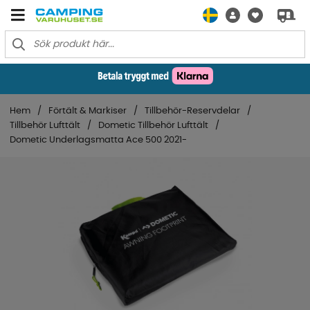
Hem
Förtält & Markiser
Tillbehör-Reservdelar
Tillbehör Lufttält
Dometic Tillbehör Lufttält
Dometic Underlagsmatta Ace 500 2021-