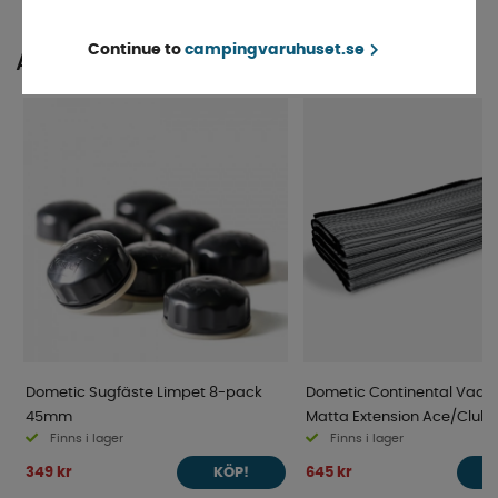
Continue to
campingvaruhuset.se
ANDRA KÖPTE ÄVEN
Dometic Sugfäste Limpet 8-pack
Dometic Continental Vad
45mm
Matta Extension Ace/Club
Finns i lager
Finns i lager
349 kr
645 kr
KÖP!