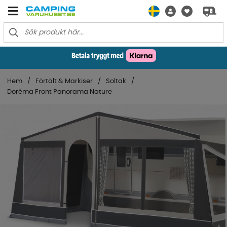
Hem
Förtält & Markiser
Soltak
Doréma Front Panorama Nature