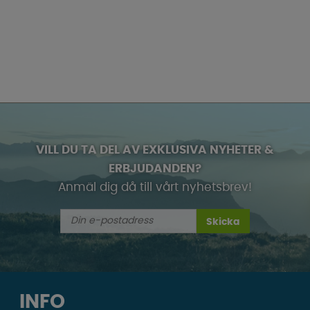
VILL DU TA DEL AV EXKLUSIVA NYHETER &
ERBJUDANDEN?
Anmäl dig då till vårt nyhetsbrev!
Skicka
INFO