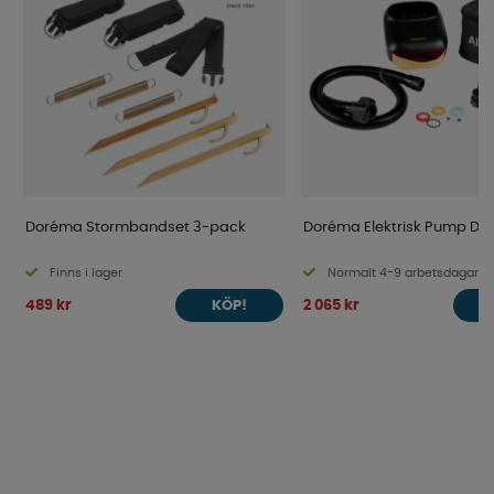
Doréma Stormbandset 3-pack
Doréma Elektrisk Pump D1
Finns i lager
Normalt 4-9 arbetsdagar
489 kr
2 065 kr
KÖP!