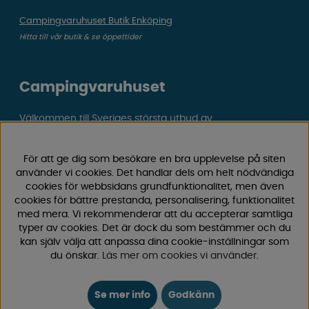
Campingvaruhuset Butik Enköping
Hitta till vår butik & se öppettider
Campingvaruhuset
Välkommen till Sveriges största utbud av
campingtillbehör för husvagn, husbil och van! Med över
50 års erfarenhet är vi din självklara partner för allt inom
För att ge dig som besökare en bra upplevelse på siten
camping och fritid.
använder vi cookies. Det handlar dels om helt nödvändiga
Hos oss hittar du allt från reservdelar till smarta tillbehör
cookies för webbsidans grundfunktionalitet, men även
som gör din campingupplevelse smidigare och roligare.
cookies för bättre prestanda, personalisering, funktionalitet
Vi erbjuder hög kvalitet och konkurrenskraftiga priser –
med mera. Vi rekommenderar att du accepterar samtliga
typer av cookies. Det är dock du som bestämmer och du
både online och i vår fysiska
butik i Enköping.
kan själv välja att anpassa dina cookie-inställningar som
du önskar.
Läs mer om cookies vi använder
.
Följ oss på Facebook och Instagram för inspiration,
nyheter och exklusiva erbjudanden. Campinglivet börjar
hos oss!
Se mer info
Godkänn