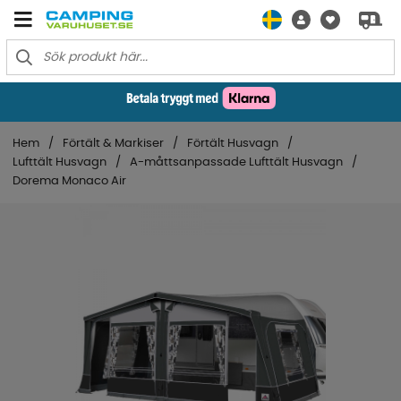
Hem
Förtält & Markiser
Förtält Husvagn
Lufttält Husvagn
A-måttsanpassade Lufttält Husvagn
Dorema Monaco Air