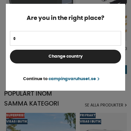
Are you in the right place?
Doréma Annex Monaco Air
Doréma Stormbandset 3-
Change country
Normalt 4-9 arbetsdagar
Finns i lager
8 896 kr
489 kr
KÖP!
Continue to
campingvaruhuset.se
POPULÄRT INOM
SAMMA KATEGORI
SE ALLA PRODUKTER
SUPERPRIS!
FRI FRAKT
VISAS I BUTIK
VISAS I BUTIK