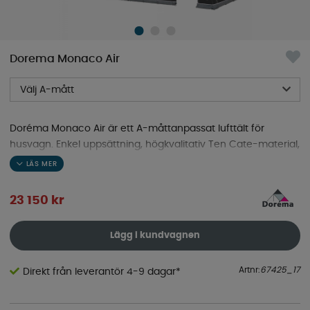
Dorema Monaco Air
Välj A-mått
Doréma Monaco Air är ett A-måttanpassat lufttält för
husvagn. Enkel uppsättning, högkvalitativ Ten Cate-material,
perfekt för resande och hela säsongen.
23 150
kr
Lägg i kundvagnen
Artnr:
67425_17
Direkt från leverantör 4-9 dagar*