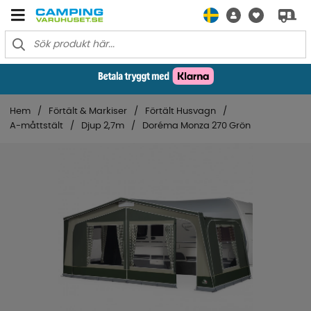
Hem
Förtält & Markiser
Förtält Husvagn
A-måttstält
Djup 2,7m
Doréma Monza 270 Grön