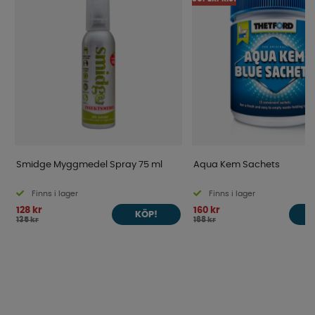
Smidge Myggmedel Spray 75 ml
Aqua Kem Sachets
Finns i lager
Finns i lager
128 kr
160 kr
KÖP!
135 kr
168 kr