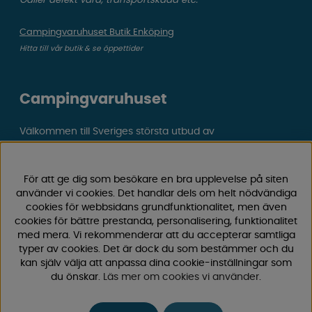
Campingvaruhuset Butik Enköping
Hitta till vår butik & se öppettider
Campingvaruhuset
Välkommen till Sveriges största utbud av
campingtillbehör för husvagn, husbil och van! Med över
50 års erfarenhet är vi din självklara partner för allt inom
camping och fritid.
För att ge dig som besökare en bra upplevelse på siten
använder vi cookies. Det handlar dels om helt nödvändiga
Hos oss hittar du allt från reservdelar till smarta tillbehör
cookies för webbsidans grundfunktionalitet, men även
som gör din campingupplevelse smidigare och roligare.
cookies för bättre prestanda, personalisering, funktionalitet
Vi erbjuder hög kvalitet och konkurrenskraftiga priser –
med mera. Vi rekommenderar att du accepterar samtliga
både online och i vår fysiska
butik i Enköping.
typer av cookies. Det är dock du som bestämmer och du
kan själv välja att anpassa dina cookie-inställningar som
Följ oss på Facebook och Instagram för inspiration,
du önskar.
Läs mer om cookies vi använder
.
nyheter och exklusiva erbjudanden. Campinglivet börjar
hos oss!