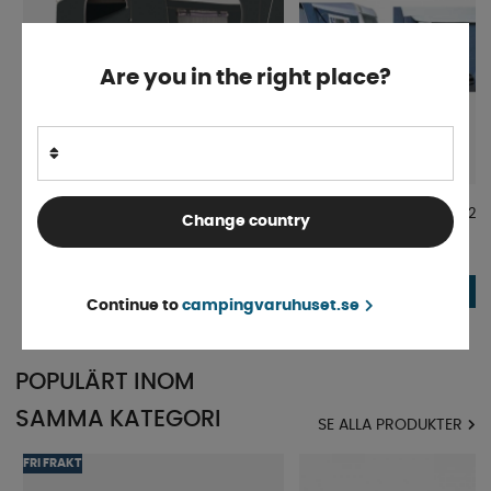
Are you in the right place?
Doréma Monza Annex Deluxe
Doréma Stormbandset 2-
Change country
250x150
Normalt 4-9 arbetsdagar
Finns i lager
6 917 kr
389 kr
KÖP!
Continue to
campingvaruhuset.se
POPULÄRT INOM
SAMMA KATEGORI
SE ALLA PRODUKTER
FRI FRAKT