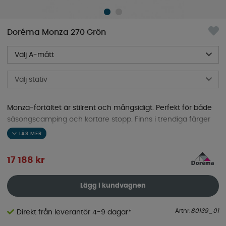
Doréma Monza 270 Grön
Välj A-mått
Välj stativ
Monza-förtältet är stilrent och mångsidigt. Perfekt för både
säsongscamping och kortare stopp. Finns i trendiga färger
och enkel att sätta upp.
17 188
kr
Lägg i kundvagnen
Artnr:
80139_01
Direkt från leverantör 4-9 dagar*