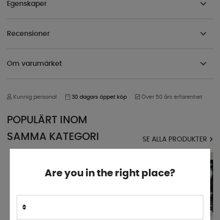
Egenskaper
Recensioner
Om varumärket
Kunnig personal
30 dagars öppet köp
Över 50 års erfarenhet
POPULÄRT INOM
SAMMA KATEGORI
SE ALLA PRODUKTER
Are you in the right place?