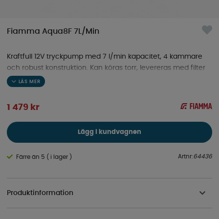
Fiamma Aqua8F 7L/Min
Kraftfull 12V tryckpump med 7 l/min kapacitet, 4 kammare
och robust konstruktion. Kan köras torr, levereras med filter
och ger jämnt flöde.
1 479
kr
Lägg i kundvagnen
Artnr:
64436
Färre än 5 ( i lager )
Produktinformation