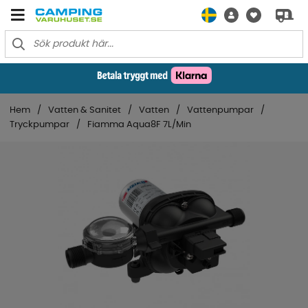
Hem
Vatten & Sanitet
Vatten
Vattenpumpar
Tryckpumpar
Fiamma Aqua8F 7L/Min