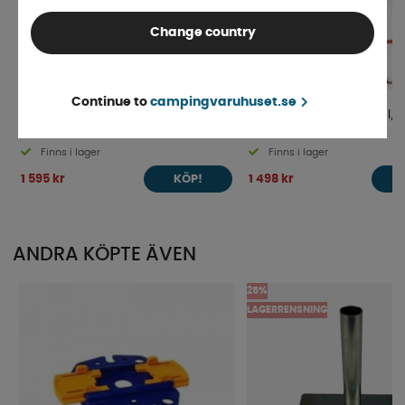
Change country
Continue to
campingvaruhuset.se
Shurflo Tryckpump 7l/min
SHURFLO Trail King 12V 7 l/
Finns i lager
Finns i lager
1 595 kr
1 498 kr
KÖP!
ANDRA KÖPTE ÄVEN
25%
LAGERRENSNING