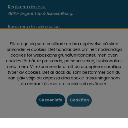
Registrera din retur
Gäller ångrat köp & felbeställning.
Registrera din reklamation
Gäller defekt vara, transportskada etc.
För att ge dig som besökare en bra upplevelse på siten
Campingvaruhuset Butik Enköping
använder vi cookies. Det handlar dels om helt nödvändiga
Hitta till vår butik & se öppettider
cookies för webbsidans grundfunktionalitet, men även
cookies för bättre prestanda, personalisering, funktionalitet
med mera. Vi rekommenderar att du accepterar samtliga
typer av cookies. Det är dock du som bestämmer och du
Campingvaruhuset
kan själv välja att anpassa dina cookie-inställningar som
du önskar.
Läs mer om cookies vi använder
.
Välkommen till Sveriges största utbud av
campingtillbehör för husvagn, husbil och van! Med över
Se mer info
Godkänn
50 års erfarenhet är vi din självklara partner för allt inom
camping och fritid.
Hos oss hittar du allt från reservdelar till smarta tillbehör
som gör din campingupplevelse smidigare och roligare.
Vi erbjuder hög kvalitet och konkurrenskraftiga priser –