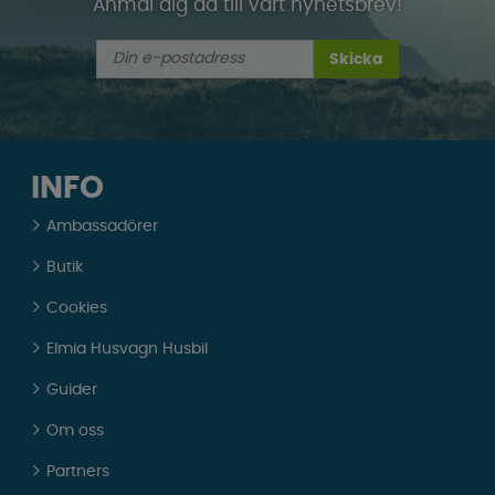
Anmäl dig då till vårt nyhetsbrev!
Skicka
INFO
Ambassadörer
Butik
Cookies
Elmia Husvagn Husbil
Guider
Om oss
Partners