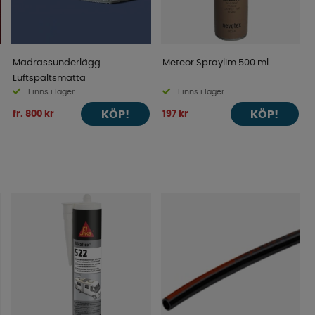
Madrassunderlägg
Meteor Spraylim 500 ml
Luftspaltsmatta
Finns i lager
Finns i lager
KÖP!
KÖP!
fr. 800 kr
197 kr