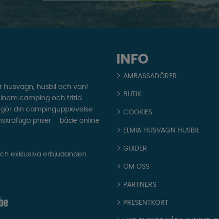
INFO
AMBASSADÖRER
r husvagn, husbil och van!
BUTIK
t inom camping och fritid.
som gör din campingupplevelse
COOKIES
nskraftiga priser – både online
ELMIA HUSVAGN HUSBIL
GUIDER
och exklusiva erbjudanden.
OM OSS
PARTNERS
PRESENTKORT