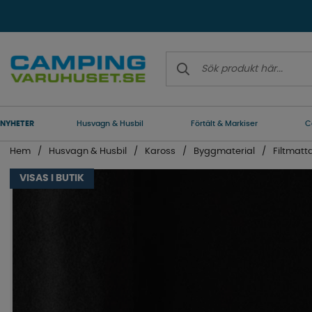
NYHETER
Husvagn & Husbil
Förtält & Markiser
C
Hem
Husvagn & Husbil
Kaross
Byggmaterial
Filtmatt
VISAS I BUTIK