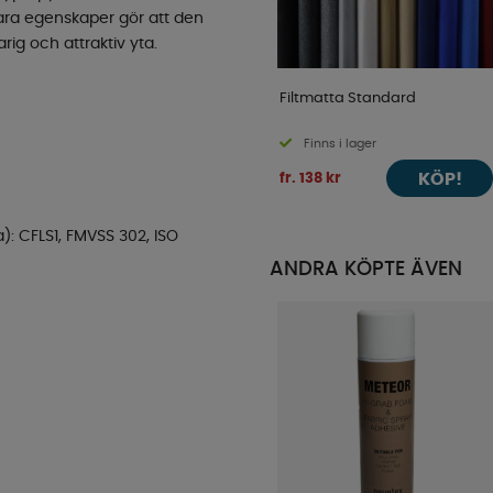
bara egenskaper gör att den
rig och attraktiv yta.
Filtmatta Standard
Finns i lager
KÖP!
fr. 138 kr
): CFLS1, FMVSS 302, ISO
ANDRA KÖPTE ÄVEN