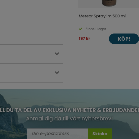
Meteor Spraylim 500 ml
Finns i lager
KÖP!
197 kr
ILL DU TA DEL AV EXKLUSIVA NYHETER & ERBJUDANDE
Anmäl dig då till vårt nyhetsbrev!
Skicka