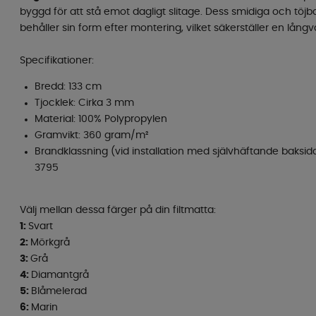
byggd för att stå emot dagligt slitage. Dess smidiga och töj
behåller sin form efter montering, vilket säkerställer en långva
Specifikationer:
Bredd: 133 cm
Tjocklek: Cirka 3 mm
Material: 100% Polypropylen
Gramvikt: 360 gram/m²
Brandklassning (vid installation med självhäftande baksida
3795
Välj mellan dessa färger på din filtmatta:
1:
Svart
2:
Mörkgrå
3:
Grå
4:
Diamantgrå
5:
Blåmelerad
6:
Marin