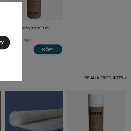
Meteor Spraylim 500 ml
Finns i lager
ry
KÖP!
197 kr
MA
SE ALLA PRODUKTER