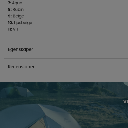
7:
Aqua
8:
Rubin
9:
Beige
10:
Ljusbeige
11:
ViT
Egenskaper
Recensioner
V