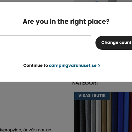
avsett om du har ett litet
exibilitet du behöver.
Are you in the right place?
rger, vilket gör att du kan
Färgprov Filtmatta
atmosfär av lugn och stil i
ga fler.
Finns i lager
Change count
KÖP!
5 kr
 designen kan du enkelt
ianten gör installationen
Continue to
campingvaruhuset.se
rekt på önskad yta.
POPULÄRT INOM SAM
KATEGORI
VISAS I BUTIK
polypropylen, är vår mattan