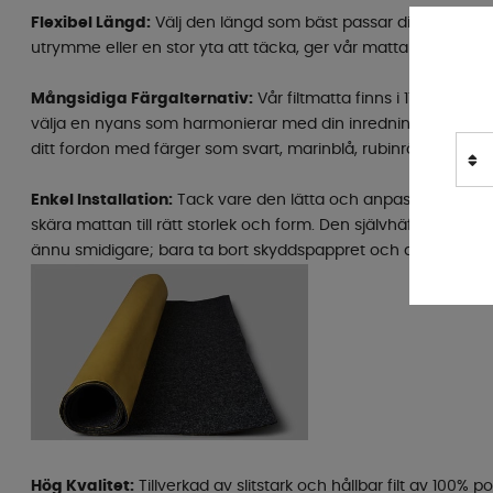
Flexibel Längd:
Välj den längd som bäst passar dina behov. O
utrymme eller en stor yta att täcka, ger vår mattan dig den fl
Mångsidiga Färgalternativ:
Vår filtmatta finns i 11 stiliga fä
välja en nyans som harmonierar med din inredning. Skapa en 
ditt fordon med färger som svart, marinblå, rubinröd och mån
Enkel Installation:
Tack vare den lätta och anpassningsbara
skära mattan till rätt storlek och form. Den självhäftande var
ännu smidigare; bara ta bort skyddspappret och applicera di
Hög Kvalitet:
Tillverkad av slitstark och hållbar filt av 100% 