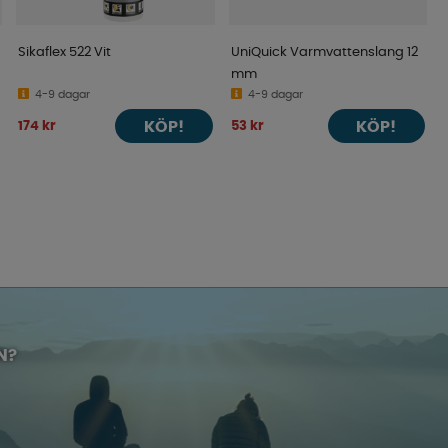
Sikaflex 522 Vit
UniQuick Varmvattenslang 12
mm
4-9 dagar
4-9 dagar
KÖP!
KÖP!
174 kr
53 kr
N?